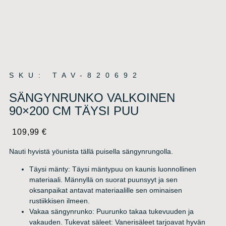
SKU: TAV-820692
SÄNGYNRUNKO VALKOINEN
90×200 CM TÄYSI PUU
109,99
€
Nauti hyvistä yöunista tällä puisella sängynrungolla.
Täysi mänty: Täysi mäntypuu on kaunis luonnollinen
materiaali. Männyllä on suorat puunsyyt ja sen
oksanpaikat antavat materiaalille sen ominaisen
rustiikkisen ilmeen.
Vakaa sängynrunko: Puurunko takaa tukevuuden ja
vakauden. Tukevat säleet: Vanerisäleet tarjoavat hyvän