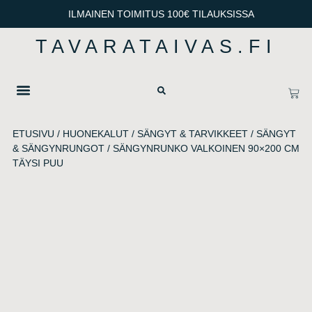
ILMAINEN TOIMITUS 100€ TILAUKSISSA
TAVARATAIVAS.FI
OTA YHTEYTTÄ
TIETOSUOJA & TOIMITUSEHDOT
ETUSIVU
/
HUONEKALUT
/
SÄNGYT & TARVIKKEET
/
SÄNGYT
& SÄNGYNRUNGOT
/ SÄNGYNRUNKO VALKOINEN 90×200 CM
TÄYSI PUU