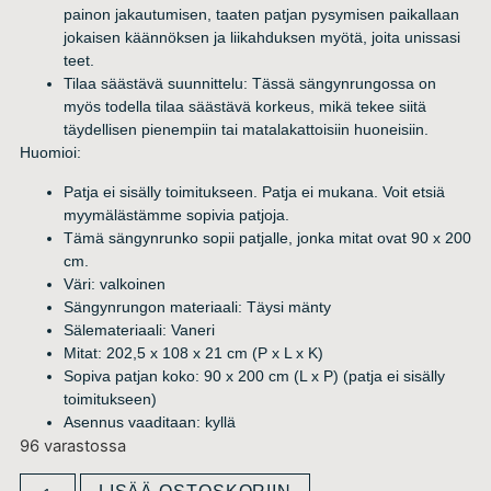
painon jakautumisen, taaten patjan pysymisen paikallaan
jokaisen käännöksen ja liikahduksen myötä, joita unissasi
teet.
Tilaa säästävä suunnittelu: Tässä sängynrungossa on
myös todella tilaa säästävä korkeus, mikä tekee siitä
täydellisen pienempiin tai matalakattoisiin huoneisiin.
Huomioi:
Patja ei sisälly toimitukseen. Patja ei mukana. Voit etsiä
myymälästämme sopivia patjoja.
Tämä sängynrunko sopii patjalle, jonka mitat ovat 90 x 200
cm.
Väri: valkoinen
Sängynrungon materiaali: Täysi mänty
Sälemateriaali: Vaneri
Mitat: 202,5 x 108 x 21 cm (P x L x K)
Sopiva patjan koko: 90 x 200 cm (L x P) (patja ei sisälly
toimitukseen)
Asennus vaaditaan: kyllä
96 varastossa