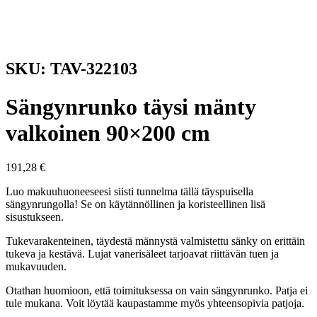
SKU: TAV-322103
Sängynrunko täysi mänty
valkoinen 90×200 cm
191,28
€
Luo makuuhuoneeseesi siisti tunnelma tällä täyspuisella
sängynrungolla! Se on käytännöllinen ja koristeellinen lisä
sisustukseen.
Tukevarakenteinen, täydestä männystä valmistettu sänky on erittäin
tukeva ja kestävä. Lujat vanerisäleet tarjoavat riittävän tuen ja
mukavuuden.
Otathan huomioon, että toimituksessa on vain sängynrunko. Patja ei
tule mukana. Voit löytää kaupastamme myös yhteensopivia patjoja.