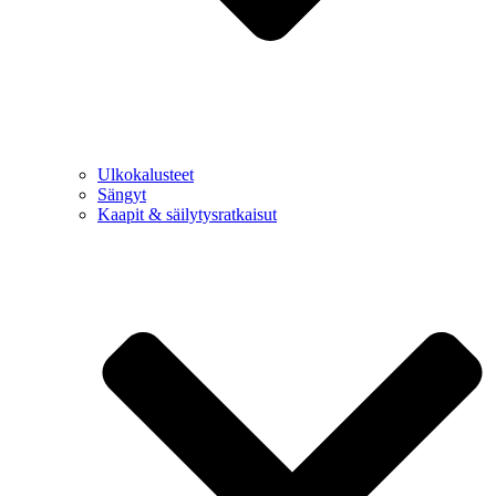
Ulkokalusteet
Sängyt
Kaapit & säilytysratkaisut