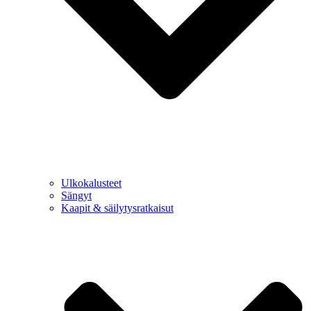
Ulkokalusteet
Sängyt
Kaapit & säilytysratkaisut