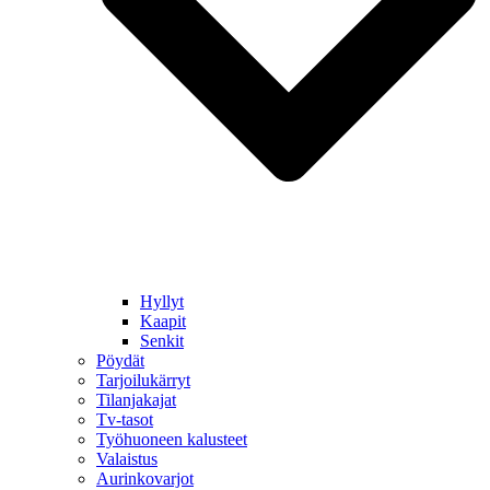
Hyllyt
Kaapit
Senkit
Pöydät
Tarjoilukärryt
Tilanjakajat
Tv-tasot
Työhuoneen kalusteet
Valaistus
Aurinkovarjot