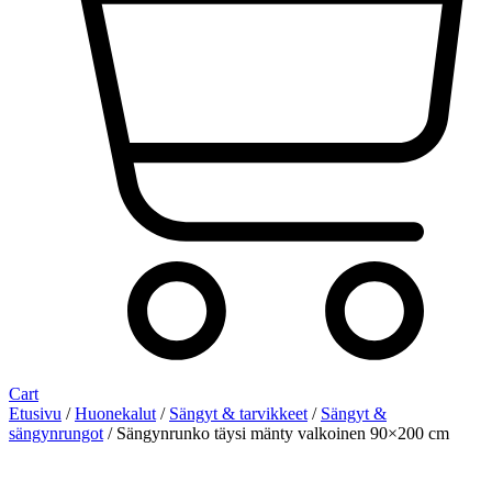
Cart
Etusivu
/
Huonekalut
/
Sängyt & tarvikkeet
/
Sängyt &
sängynrungot
/ Sängynrunko täysi mänty valkoinen 90×200 cm