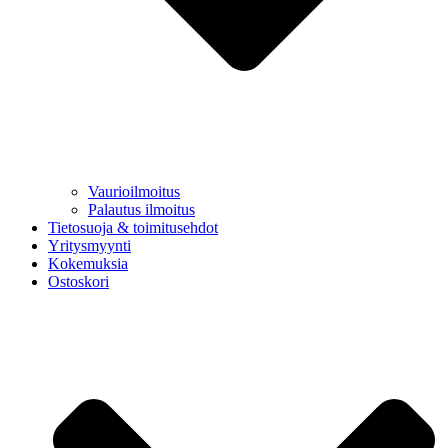
Vaurioilmoitus
Palautus ilmoitus
Tietosuoja & toimitusehdot
Yritysmyynti
Kokemuksia
Ostoskori