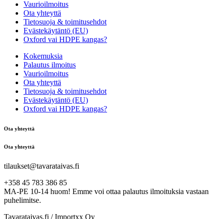
Vaurioilmoitus
Ota yhteyttä
Tietosuoja & toimitusehdot
Evästekäytäntö (EU)
Oxford vai HDPE kangas?
Kokemuksia
Palautus ilmoitus
Vaurioilmoitus
Ota yhteyttä
Tietosuoja & toimitusehdot
Evästekäytäntö (EU)
Oxford vai HDPE kangas?
Ota yhteyttä
Ota yhteyttä
tilaukset@tavarataivas.fi
+358 45 783 386 85
MA-PE 10-14 huom! Emme voi ottaa palautus ilmoituksia vastaan
puhelimitse.
Tavarataivas.fi / Importxx Oy