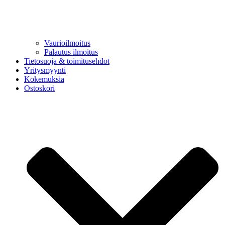
Vaurioilmoitus
Palautus ilmoitus
Tietosuoja & toimitusehdot
Yritysmyynti
Kokemuksia
Ostoskori