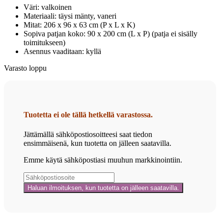
Väri: valkoinen
Materiaali: täysi mänty, vaneri
Mitat: 206 x 96 x 63 cm (P x L x K)
Sopiva patjan koko: 90 x 200 cm (L x P) (patja ei sisälly
toimitukseen)
Asennus vaaditaan: kyllä
Varasto loppu
Tuotetta ei ole tällä hetkellä varastossa.
Jättämällä sähköpostiosoitteesi saat tiedon
ensimmäisenä, kun tuotetta on jälleen saatavilla.
Emme käytä sähköpostiasi muuhun markkinointiin.