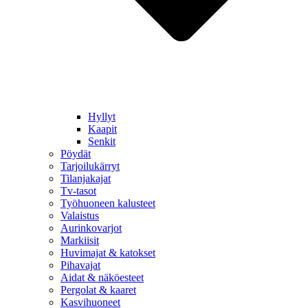
Hyllyt
Kaapit
Senkit
Pöydät
Tarjoilukärryt
Tilanjakajat
Tv-tasot
Työhuoneen kalusteet
Valaistus
Aurinkovarjot
Markiisit
Huvimajat & katokset
Pihavajat
Aidat & näköesteet
Pergolat & kaaret
Kasvihuoneet