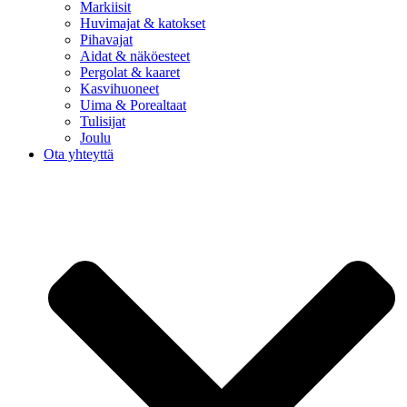
Markiisit
Huvimajat & katokset
Pihavajat
Aidat & näköesteet
Pergolat & kaaret
Kasvihuoneet
Uima & Porealtaat
Tulisijat
Joulu
Ota yhteyttä