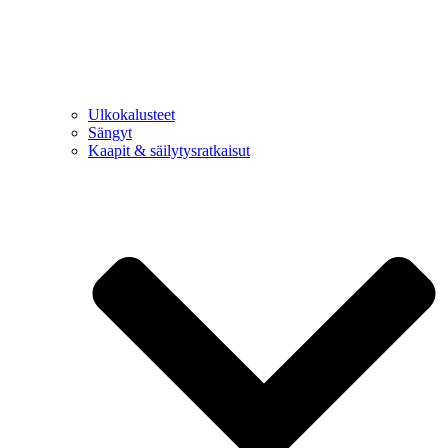
Ulkokalusteet
Sängyt
Kaapit & säilytysratkaisut