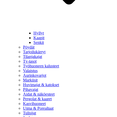
Hyllyt
Kaapit
Senkit
Pöydät
Tarjoilukärryt
Tilanjakajat
Tv-tasot
Työhuoneen kalusteet
Valaistus
Aurinkovarjot
Markiisit
Huvimajat & katokset
Pihavajat
Aidat & näköesteet
Pergolat & kaaret
Kasvihuoneet
Uima & Porealtaat
Tulisijat