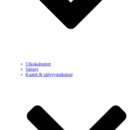
Ulkokalusteet
Sängyt
Kaapit & säilytysratkaisut