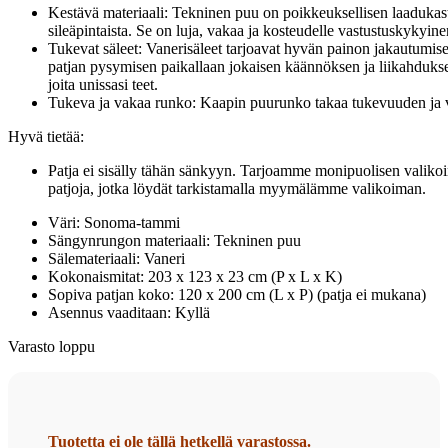
Kestävä materiaali: Tekninen puu on poikkeuksellisen laadukast
sileäpintaista. Se on luja, vakaa ja kosteudelle vastustuskykyine
Tukevat säleet: Vanerisäleet tarjoavat hyvän painon jakautumise
patjan pysymisen paikallaan jokaisen käännöksen ja liikahduks
joita unissasi teet.
Tukeva ja vakaa runko: Kaapin puurunko takaa tukevuuden ja
Hyvä tietää:
Patja ei sisälly tähän sänkyyn. Tarjoamme monipuolisen valiko
patjoja, jotka löydät tarkistamalla myymälämme valikoiman.
Väri: Sonoma-tammi
Sängynrungon materiaali: Tekninen puu
Sälemateriaali: Vaneri
Kokonaismitat: 203 x 123 x 23 cm (P x L x K)
Sopiva patjan koko: 120 x 200 cm (L x P) (patja ei mukana)
Asennus vaaditaan: Kyllä
Varasto loppu
Tuotetta ei ole tällä hetkellä varastossa.