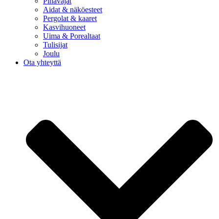
Pihavajat
Aidat & näköesteet
Pergolat & kaaret
Kasvihuoneet
Uima & Porealtaat
Tulisijat
Joulu
Ota yhteyttä