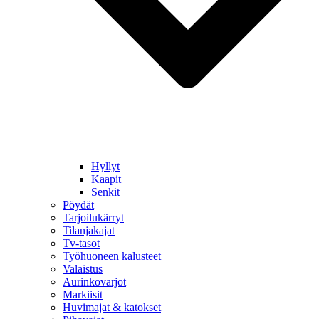
Hyllyt
Kaapit
Senkit
Pöydät
Tarjoilukärryt
Tilanjakajat
Tv-tasot
Työhuoneen kalusteet
Valaistus
Aurinkovarjot
Markiisit
Huvimajat & katokset