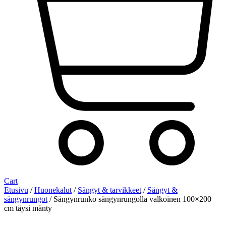
Cart
Etusivu
/
Huonekalut
/
Sängyt & tarvikkeet
/
Sängyt &
sängynrungot
/ Sängynrunko sängynrungolla valkoinen 100×200
cm täysi mänty