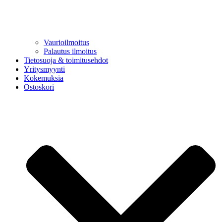
Vaurioilmoitus
Palautus ilmoitus
Tietosuoja & toimitusehdot
Yritysmyynti
Kokemuksia
Ostoskori