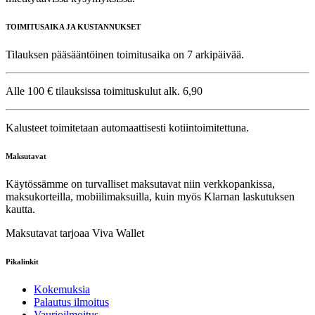
TOIMITUSAIKA JA KUSTANNUKSET
Tilauksen pääsääntöinen toimitusaika on 7 arkipäivää.
Alle 100 € tilauksissa toimituskulut alk. 6,90
Kalusteet toimitetaan automaattisesti kotiintoimitettuna.
Maksutavat
Käytössämme on turvalliset maksutavat niin verkkopankissa,
maksukorteilla, mobiilimaksuilla, kuin myös Klarnan laskutuksen
kautta.
Maksutavat tarjoaa Viva Wallet
Pikalinkit
Kokemuksia
Palautus ilmoitus
Vaurioilmoitus