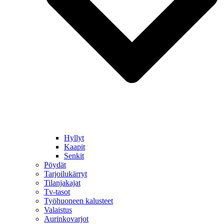
Hyllyt
Kaapit
Senkit
Pöydät
Tarjoilukärryt
Tilanjakajat
Tv-tasot
Työhuoneen kalusteet
Valaistus
Aurinkovarjot