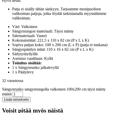
Hyvä tietää:
Patja ei sisälly tähän sänkyyn. Tarjoamme monipuolisen
valikoiman patjoja, jotka löydät tarkistamalla myymälämme
valikoiman.
Väri: Valkoinen
Sängynrungon materiaali: Täysi mänty
Sälemateriaali: Vaneri
Kokonaismitat: 221,5 x 110 x 82 cm (P x L x K)
Sopiva patjan koko: 100 x 200 cm (L x P) (patja ei mukana)
Sängynpäädyn mitat: 110 x 16 x 82 cm (P x L x K)
Säilytyshyllyillä
Asennus vaaditaan: Kyllä
Toimitus sisältää:
1 x Sängynrunko jalkalevyllä
1 x Päätylevy
32 varastossa
Sängynrunko sängynrungolla valkoinen 100x200 cm täysi mänty
määrä
Lisää ostoskoriin
Voisit pitää myös näistä