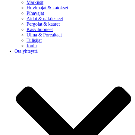
Markiisit
Huvimajat & katokset
Pihavajat
Aidat & näköesteet
Pergolat & kaaret
Kasvihuoneet
Uima & Porealtaat
Tulisijat
Joulu
Ota yhteyttä