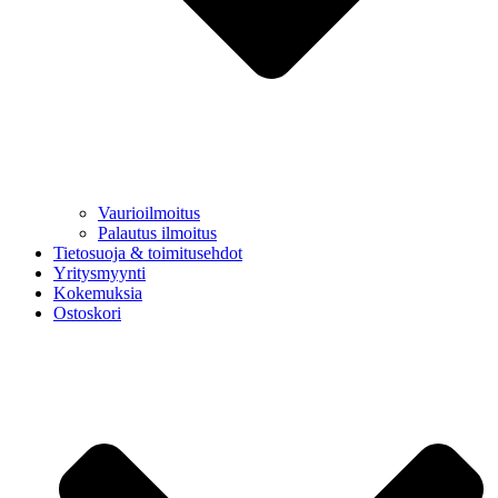
Vaurioilmoitus
Palautus ilmoitus
Tietosuoja & toimitusehdot
Yritysmyynti
Kokemuksia
Ostoskori