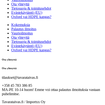
Ota yhteyttä
Tietosuoja & toimitusehdot
Evästekäytäntö (EU)
Oxford vai HDPE kangas?
Kokemuksia
Palautus ilmoitus
Vaurioilmoitus
Ota yhteyttä
Tietosuoja & toimitusehdot
Evästekäytäntö (EU)
Oxford vai HDPE kangas?
Ota yhteyttä
Ota yhteyttä
tilaukset@tavarataivas.fi
+358 45 783 386 85
MA-PE 10-14 huom! Emme voi ottaa palautus ilmoituksia vastaan
puhelimitse.
Tavarataivas.fi / Importxx Oy