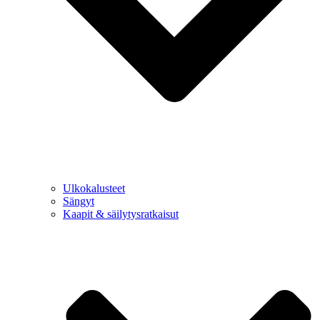
Ulkokalusteet
Sängyt
Kaapit & säilytysratkaisut