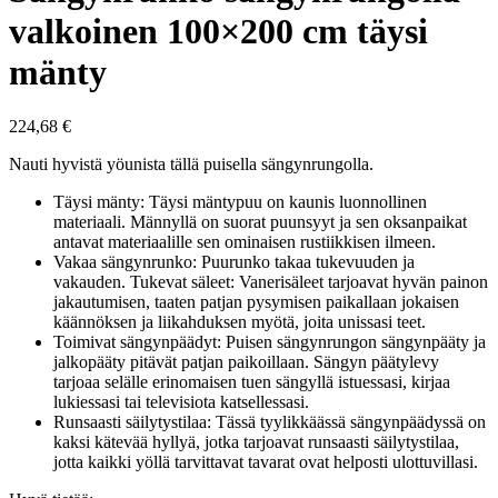
valkoinen 100×200 cm täysi
mänty
224,68
€
Nauti hyvistä yöunista tällä puisella sängynrungolla.
Täysi mänty: Täysi mäntypuu on kaunis luonnollinen
materiaali. Männyllä on suorat puunsyyt ja sen oksanpaikat
antavat materiaalille sen ominaisen rustiikkisen ilmeen.
Vakaa sängynrunko: Puurunko takaa tukevuuden ja
vakauden. Tukevat säleet: Vanerisäleet tarjoavat hyvän painon
jakautumisen, taaten patjan pysymisen paikallaan jokaisen
käännöksen ja liikahduksen myötä, joita unissasi teet.
Toimivat sängynpäädyt: Puisen sängynrungon sängynpääty ja
jalkopääty pitävät patjan paikoillaan. Sängyn päätylevy
tarjoaa selälle erinomaisen tuen sängyllä istuessasi, kirjaa
lukiessasi tai televisiota katsellessasi.
Runsaasti säilytystilaa: Tässä tyylikkäässä sängynpäädyssä on
kaksi kätevää hyllyä, jotka tarjoavat runsaasti säilytystilaa,
jotta kaikki yöllä tarvittavat tavarat ovat helposti ulottuvillasi.