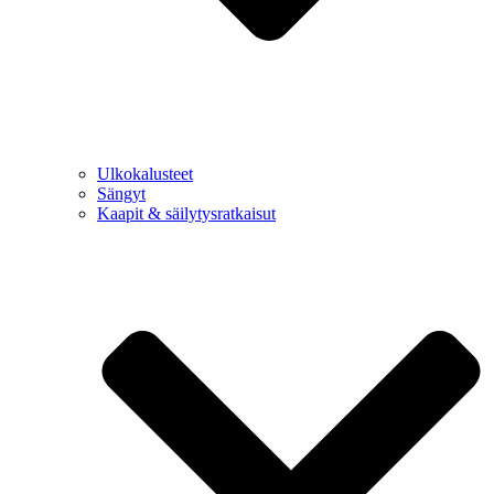
Ulkokalusteet
Sängyt
Kaapit & säilytysratkaisut