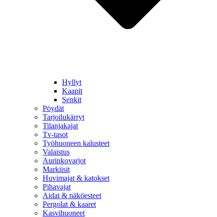
Hyllyt
Kaapit
Senkit
Pöydät
Tarjoilukärryt
Tilanjakajat
Tv-tasot
Työhuoneen kalusteet
Valaistus
Aurinkovarjot
Markiisit
Huvimajat & katokset
Pihavajat
Aidat & näköesteet
Pergolat & kaaret
Kasvihuoneet