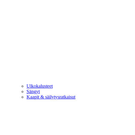
Ulkokalusteet
Sängyt
Kaapit & säilytysratkaisut