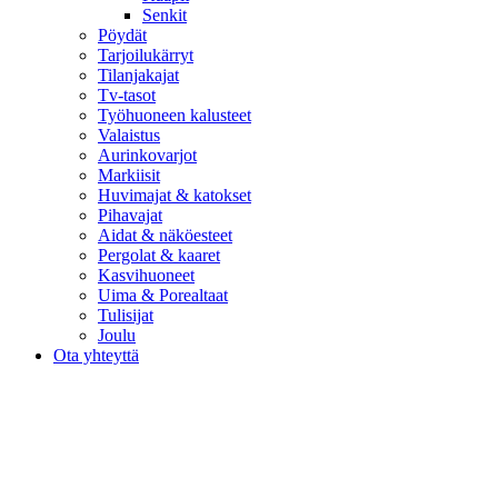
Senkit
Pöydät
Tarjoilukärryt
Tilanjakajat
Tv-tasot
Työhuoneen kalusteet
Valaistus
Aurinkovarjot
Markiisit
Huvimajat & katokset
Pihavajat
Aidat & näköesteet
Pergolat & kaaret
Kasvihuoneet
Uima & Porealtaat
Tulisijat
Joulu
Ota yhteyttä