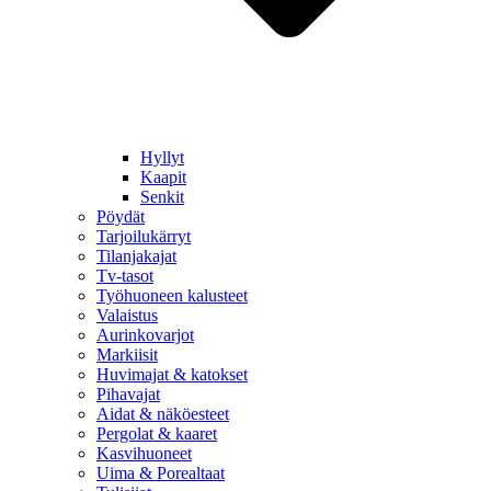
Hyllyt
Kaapit
Senkit
Pöydät
Tarjoilukärryt
Tilanjakajat
Tv-tasot
Työhuoneen kalusteet
Valaistus
Aurinkovarjot
Markiisit
Huvimajat & katokset
Pihavajat
Aidat & näköesteet
Pergolat & kaaret
Kasvihuoneet
Uima & Porealtaat