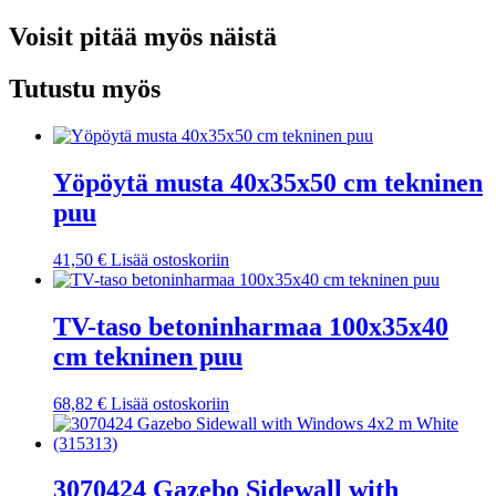
180x200
cm
Voisit pitää myös näistä
Super
King
täysi
Tutustu myös
puu
määrä
Yöpöytä musta 40x35x50 cm tekninen
puu
41,50
€
Lisää ostoskoriin
TV-taso betoninharmaa 100x35x40
cm tekninen puu
68,82
€
Lisää ostoskoriin
3070424 Gazebo Sidewall with