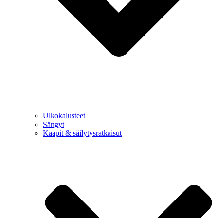
Ulkokalusteet
Sängyt
Kaapit & säilytysratkaisut