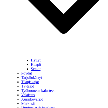
Hyllyt
Kaapit
Senkit
Pöydät
Tarjoilukärryt
Tilanjakajat
Tv-tasot
Työhuoneen kalusteet
Valaistus
Aurinkovarjot
Markiisit
Huvimajat & katokset