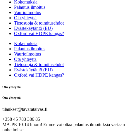
Kokemuksia
Palautus ilmoitus
Vaurioilmoitus
Ota yhteyttä
Tietosuoja & toimitusehdot
Evästekäytäntö (EU)
Oxford vai HDPE kangas?
Kokemuksia
Palautus ilmoitus
Vaurioilmoitus
Ota yhteyttä
Tietosuoja & toimitusehdot
Evästekäytäntö (EU)
Oxford vai HDPE kangas?
Ota yhteyttä
Ota yhteyttä
tilaukset@tavarataivas.fi
+358 45 783 386 85
MA-PE 10-14 huom! Emme voi ottaa palautus ilmoituksia vastaan
puhelimitse.