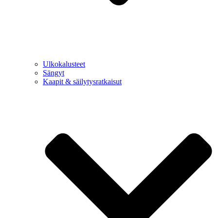
Ulkokalusteet
Sängyt
Kaapit & säilytysratkaisut