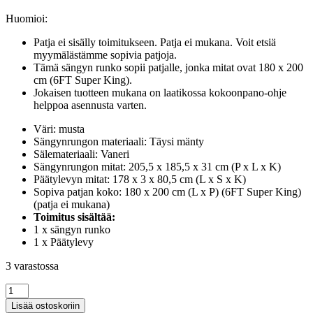
Huomioi:
Patja ei sisälly toimitukseen. Patja ei mukana. Voit etsiä
myymälästämme sopivia patjoja.
Tämä sängyn runko sopii patjalle, jonka mitat ovat 180 x 200
cm (6FT Super King).
Jokaisen tuotteen mukana on laatikossa kokoonpano-ohje
helppoa asennusta varten.
Väri: musta
Sängynrungon materiaali: Täysi mänty
Sälemateriaali: Vaneri
Sängynrungon mitat: 205,5 x 185,5 x 31 cm (P x L x K)
Päätylevyn mitat: 178 x 3 x 80,5 cm (L x S x K)
Sopiva patjan koko: 180 x 200 cm (L x P) (6FT Super King)
(patja ei mukana)
Toimitus sisältää:
1 x sängyn runko
1 x Päätylevy
3 varastossa
Sängynrunko
musta
Lisää ostoskoriin