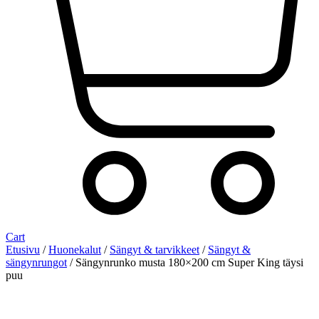
Cart
Etusivu
/
Huonekalut
/
Sängyt & tarvikkeet
/
Sängyt &
sängynrungot
/ Sängynrunko musta 180×200 cm Super King täysi
puu