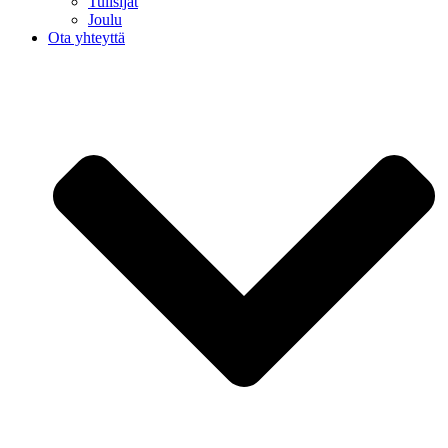
Tulisijat
Joulu
Ota yhteyttä