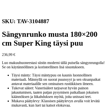
SKU: TAV-3104887
Sängynrunko musta 180×200
cm Super King täysi puu
236,99
€
Luo makuuhuoneestasi siistin moderni tällä puisella sängynrungolla!
Se on käytännöllinen ja koristeellinen lisä sisustukseen.
Täysi mänty: Täysi mäntypuu on kaunis luonnollinen
materiaali. Männyllä on suorat puunsyyt ja sen oksanpaikat
antavat materiaalille sen ominaisen rustiikkisen ilmeen.
Tukevat säleet: Vanerisäleet tarjoavat hyvän painon
jakautumisen, taaten patjan pysymisen paikallaan jokaisen
käännöksen ja liikahduksen myötä, joita unissasi teet.
Mukava päätylevy: Klassisen päätylevyn avulla voit levätä
mukavasti, kun luet tai katsot elokuvaa.