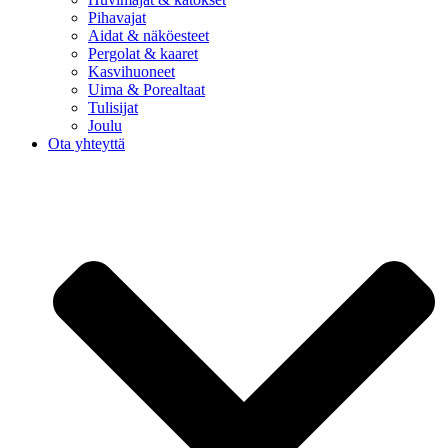
Pihavajat
Aidat & näköesteet
Pergolat & kaaret
Kasvihuoneet
Uima & Porealtaat
Tulisijat
Joulu
Ota yhteyttä