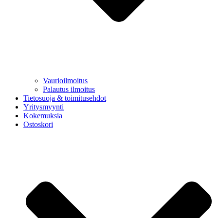
Vaurioilmoitus
Palautus ilmoitus
Tietosuoja & toimitusehdot
Yritysmyynti
Kokemuksia
Ostoskori