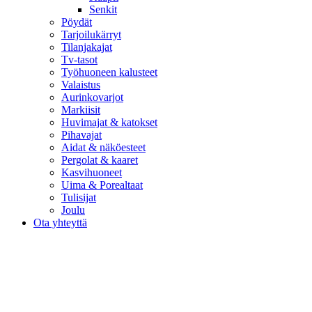
Senkit
Pöydät
Tarjoilukärryt
Tilanjakajat
Tv-tasot
Työhuoneen kalusteet
Valaistus
Aurinkovarjot
Markiisit
Huvimajat & katokset
Pihavajat
Aidat & näköesteet
Pergolat & kaaret
Kasvihuoneet
Uima & Porealtaat
Tulisijat
Joulu
Ota yhteyttä