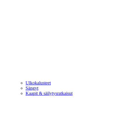
Ulkokalusteet
Sängyt
Kaapit & säilytysratkaisut