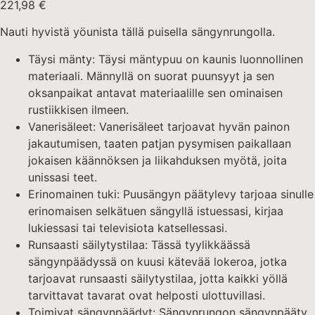
221,98
€
Nauti hyvistä yöunista tällä puisella sängynrungolla.
Täysi mänty: Täysi mäntypuu on kaunis luonnollinen
materiaali. Männyllä on suorat puunsyyt ja sen
oksanpaikat antavat materiaalille sen ominaisen
rustiikkisen ilmeen.
Vanerisäleet: Vanerisäleet tarjoavat hyvän painon
jakautumisen, taaten patjan pysymisen paikallaan
jokaisen käännöksen ja liikahduksen myötä, joita
unissasi teet.
Erinomainen tuki: Puusängyn päätylevy tarjoaa sinulle
erinomaisen selkätuen sängyllä istuessasi, kirjaa
lukiessasi tai televisiota katsellessasi.
Runsaasti säilytystilaa: Tässä tyylikkäässä
sängynpäädyssä on kuusi kätevää lokeroa, jotka
tarjoavat runsaasti säilytystilaa, jotta kaikki yöllä
tarvittavat tavarat ovat helposti ulottuvillasi.
Toimivat sängynpäädyt: Sängynrungon sängynpääty