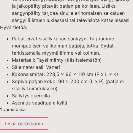
ja jalkopääty pitävät patjan paikoillaan. Lisäksi
sängynpääty tarjoaa sinulle erinomaisen selkätuen
sängyllä istuen lukiessasi tai televisiota katsellessasi.
Hyvä tietää:
Patjat eivät sisälly tähän sänkyyn. Tarjoamme
monipuolisen valikoiman patjoja, jotka löydät
tarkistamalla myymälämme valikoiman.
Materiaali: Täysi mänty (käsittelemätön)
Sälemateriaali: Vaneri
Kokonaismitat: 228,5 x 96 x 110 cm (P x L x K)
Sopiva patjan koko: 90 x 200 cm (L x P) (patja ei
sisälly toimitukseen)
Säilytyslokeroilla
Asennus vaaditaan: Kyllä
1 varastossa
Lisää ostoskoriin