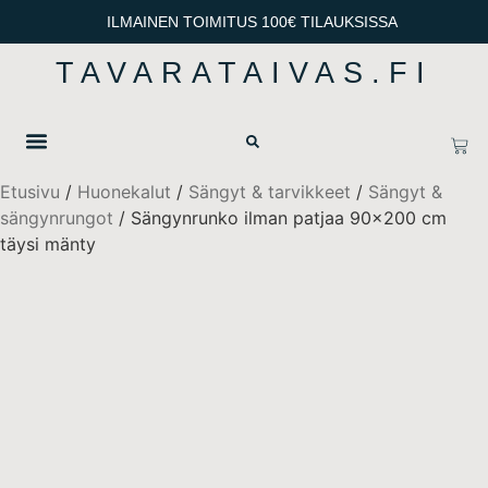
ILMAINEN TOIMITUS 100€ TILAUKSISSA
TAVARATAIVAS.FI
OTA YHTEYTTÄ
TIETOSUOJA & TOIMITUSEHDOT
Etusivu
/
Huonekalut
/
Sängyt & tarvikkeet
/
Sängyt &
sängynrungot
/ Sängynrunko ilman patjaa 90×200 cm
täysi mänty