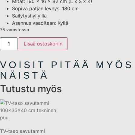
Mitat: 190 x 16 x 82 cm (L x S x K)
Sopiva patjan leveys: 180 cm
Säilytyshyllyillä
Asennus vaaditaan: Kyllä
75 varastossa
Lisää ostoskoriin
VOISIT PITÄÄ MYÖS
NÄISTÄ
Tutustu myös
TV-taso savutammi