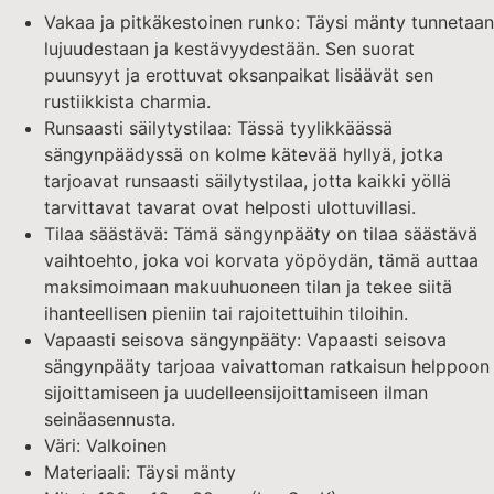
Vakaa ja pitkäkestoinen runko: Täysi mänty tunnetaan
lujuudestaan ja kestävyydestään. Sen suorat
puunsyyt ja erottuvat oksanpaikat lisäävät sen
rustiikkista charmia.
Runsaasti säilytystilaa: Tässä tyylikkäässä
sängynpäädyssä on kolme kätevää hyllyä, jotka
tarjoavat runsaasti säilytystilaa, jotta kaikki yöllä
tarvittavat tavarat ovat helposti ulottuvillasi.
Tilaa säästävä: Tämä sängynpääty on tilaa säästävä
vaihtoehto, joka voi korvata yöpöydän, tämä auttaa
maksimoimaan makuuhuoneen tilan ja tekee siitä
ihanteellisen pieniin tai rajoitettuihin tiloihin.
Vapaasti seisova sängynpääty: Vapaasti seisova
sängynpääty tarjoaa vaivattoman ratkaisun helppoon
sijoittamiseen ja uudelleensijoittamiseen ilman
seinäasennusta.
Väri: Valkoinen
Materiaali: Täysi mänty