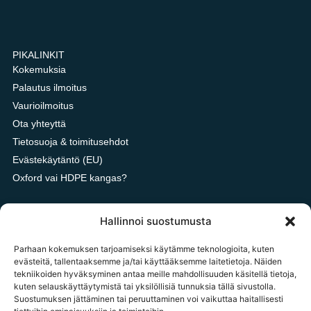
PIKALINKIT
Kokemuksia
Palautus ilmoitus
Vaurioilmoitus
Ota yhteyttä
Tietosuoja & toimitusehdot
Evästekäytäntö (EU)
Oxford vai HDPE kangas?
Hallinnoi suostumusta
OTA YHTEYTTÄ
Parhaan kokemuksen tarjoamiseksi käytämme teknologioita, kuten
tilaukset@tavarataivas.fi
evästeitä, tallentaaksemme ja/tai käyttääksemme laitetietoja. Näiden
tekniikoiden hyväksyminen antaa meille mahdollisuuden käsitellä tietoja,
+358 45 783 386 85
kuten selauskäyttäytymistä tai yksilöllisiä tunnuksia tällä sivustolla.
MA-PE 10-14 Huom! Emme voi ottaa palautus ilmoituksia
Suostumuksen jättäminen tai peruuttaminen voi vaikuttaa haitallisesti