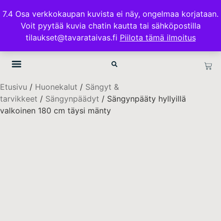
ILMAINEN TOIMITUS 100€ TILAUKSISSA
7.4 Osa verkkokaupan kuvista ei näy, ongelmaa korjataan.
Voit pyytää kuvia chatin kautta tai sähköpostilla
TAVARATAIVAS.FI
tilaukset@tavarataivas.fi
Piilota tämä ilmoitus
Etusivu
/
Huonekalut
/
Sängyt &
tarvikkeet
/
Sängynpäädyt
/ Sängynpääty hyllyillä
valkoinen 180 cm täysi mänty