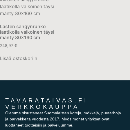
Lasten sängynrunko
laatikolla valkoinen täysi
mänty 80×160 cm
248,97
€
Lisää ostoskoriin
TAVARATAIVAS.FI
VERKKOKAUPPA
Olemme sisustaneet Suomalaisten koteja, mökkejä, puutarhoja
ja parvekkeita vuodesta 2017. Myös monet yritykset ovat
luottaneet tuotteisiin ja palveluumme.