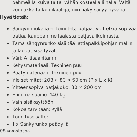
pehmeällä kuivalta tai vähän kostealla liinalla. Vältä
voimakkaita kemikaaleja, niin näky säilyy hyvänä.
Hyvä tietää:
Sängyn mukana ei toimiteta patjaa. Voit etsiä sopivaa
patjaa kauppamme laajasta patjavalikoimasta.
Tämä sängynrunko sisältää lattiapalkkipohjan mallin
ja laudat sisältyvät.
Väri: Artisaanitammi
Kehysmateriaali: Tekninen puu
Päätymateriaali: Tekninen puu
Yleiset mitat: 203 x 83 x 50 cm (P x L x K)
Yhteensopiva patjakoko: 80 x 200 cm
Enimmäispaino: 140 kg
Vain sisäkäyttöön
Kokoa tarvitaan: Kyllä
Toimitussisältö:
1 x Sänkyrunko päädyllä
98 varastossa