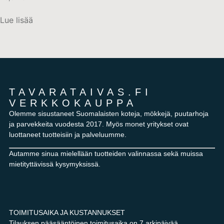
Lue lisää
TAVARATAIVAS.FI
VERKKOKAUPPA
Olemme sisustaneet Suomalaisten koteja, mökkejä, puutarhoja
ja parvekkeita vuodesta 2017. Myös monet yritykset ovat
luottaneet tuotteisiin ja palveluumme.
Autamme sinua mielellään tuotteiden valinnassa sekä muissa
mietityttävissä kysymyksissä.
TOIMITUSAIKA JA KUSTANNUKSET
Tilauksen pääsääntöinen toimitusaika on 7 arkipäivää.