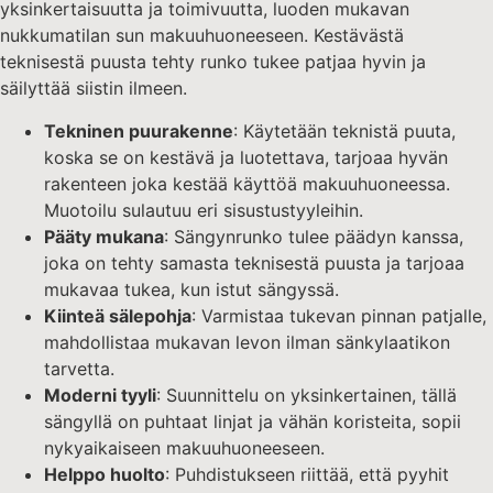
yksinkertaisuutta ja toimivuutta, luoden mukavan
nukkumatilan sun makuuhuoneeseen. Kestävästä
teknisestä puusta tehty runko tukee patjaa hyvin ja
säilyttää siistin ilmeen.
Tekninen puurakenne
: Käytetään teknistä puuta,
koska se on kestävä ja luotettava, tarjoaa hyvän
rakenteen joka kestää käyttöä makuuhuoneessa.
Muotoilu sulautuu eri sisustustyyleihin.
Pääty mukana
: Sängynrunko tulee päädyn kanssa,
joka on tehty samasta teknisestä puusta ja tarjoaa
mukavaa tukea, kun istut sängyssä.
Kiinteä sälepohja
: Varmistaa tukevan pinnan patjalle,
mahdollistaa mukavan levon ilman sänkylaatikon
tarvetta.
Moderni tyyli
: Suunnittelu on yksinkertainen, tällä
sängyllä on puhtaat linjat ja vähän koristeita, sopii
nykyaikaiseen makuuhuoneeseen.
Helppo huolto
: Puhdistukseen riittää, että pyyhit