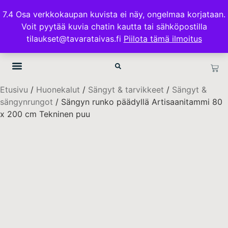
ILMAINEN TOIMITUS 100€ TILAUKSISSA
7.4 Osa verkkokaupan kuvista ei näy, ongelmaa korjataan.
Voit pyytää kuvia chatin kautta tai sähköpostilla
TAVARATAIVAS.FI
tilaukset@tavarataivas.fi
Piilota tämä ilmoitus
Etusivu
/
Huonekalut
/
Sängyt & tarvikkeet
/
Sängyt &
sängynrungot
/ Sängyn runko päädyllä Artisaanitammi 80
x 200 cm Tekninen puu