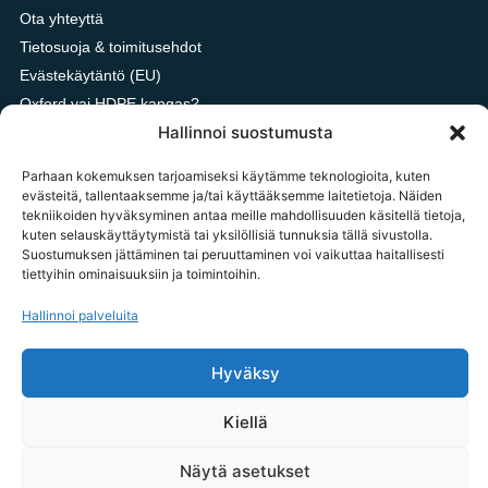
Ota yhteyttä
Tietosuoja & toimitusehdot
Evästekäytäntö (EU)
Oxford vai HDPE kangas?
Hallinnoi suostumusta
Parhaan kokemuksen tarjoamiseksi käytämme teknologioita, kuten
OTA YHTEYTTÄ
evästeitä, tallentaaksemme ja/tai käyttääksemme laitetietoja. Näiden
tekniikoiden hyväksyminen antaa meille mahdollisuuden käsitellä tietoja,
tilaukset@tavarataivas.fi
kuten selauskäyttäytymistä tai yksilöllisiä tunnuksia tällä sivustolla.
Suostumuksen jättäminen tai peruuttaminen voi vaikuttaa haitallisesti
+358 45 783 386 85
tiettyihin ominaisuuksiin ja toimintoihin.
MA-PE 10-14 Huom! Emme voi ottaa palautus ilmoituksia
vastaan puhelimitse.
Hallinnoi palveluita
Tavarataivas.fi / Importxx Oy
Hyväksy
3187020-1
Kiellä
Näytä asetukset