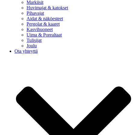
Markiisit
Huvimajat & katokset
Pihavajat
Aidat & näköesteet
Pergolat & kaaret
Kasvihuoneet
Uima & Porealtaat
Tulisijat
Joulu
Ota yhteyttä