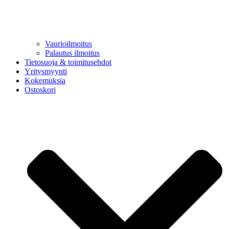
Vaurioilmoitus
Palautus ilmoitus
Tietosuoja & toimitusehdot
Yritysmyynti
Kokemuksia
Ostoskori