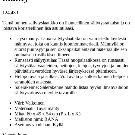
124,48
€
Tämä puinen säilytyslaatikko on ihanteellinen säilytysratkaisu ja on
loistava koristeellinen lisä asuintilaasi.
Täysi mänty: Tämä säilytyslaatikko on valmistettu täydestä
männystä, joka on kaunis luonnonmateriaali. Männyllä on
suorat puunsyyt ja sen oksanpaikat antavat materiaalille sen
ominaisen rustiikkisen ilmeen.
Runsaasti säilytystilaa: Tässä huopalaatikossa on runsaasti
säilytystilaa vaatteiden, peittojen, lelujen, tyynyjen ja muiden
päivittäistavaroiden hyvässä järjestyksessä pitämiseen.
Helppo avata ja sulkea: Voit avata ja sulkea kannen helposti
saranoiden ansiosta.
Sälerakenne: Sälerakenne mahdollistaa hyvän ilmanvaihdon
säilytysarkussa oleville tavaroille.
Väri: Valkoinen
Materiaali: Täysi mänty
Mitat: 60 x 49 x 54 cm (P x L x K)
Malliston nimi: RANA
Asennus vaaditaan: Kyllä
Varasto loppu