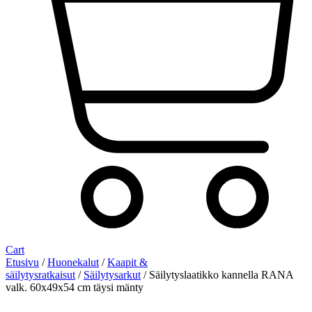
Cart
Etusivu
/
Huonekalut
/
Kaapit &
säilytysratkaisut
/
Säilytysarkut
/ Säilytyslaatikko kannella RANA
valk. 60x49x54 cm täysi mänty