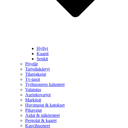
Hyllyt
Kaapit
Senkit
Pöydät
Tarjoilukärryt
Tilanjakajat
Tv-tasot
Työhuoneen kalusteet
Valaistus
Aurinkovarjot
Markiisit
Huvimajat & katokset
Pihavajat
Aidat & näköesteet
Pergolat & kaaret
Kasvihuoneet