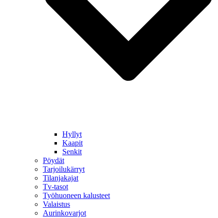
Hyllyt
Kaapit
Senkit
Pöydät
Tarjoilukärryt
Tilanjakajat
Tv-tasot
Työhuoneen kalusteet
Valaistus
Aurinkovarjot