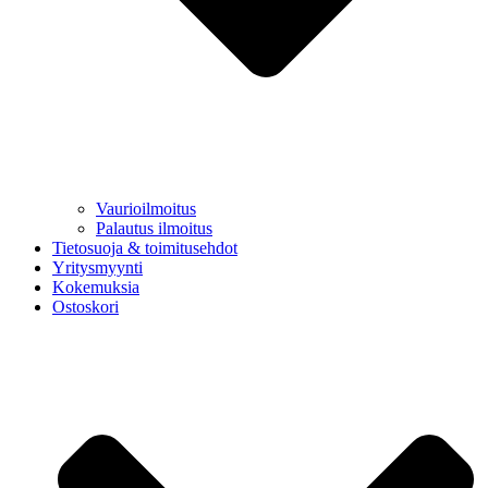
Vaurioilmoitus
Palautus ilmoitus
Tietosuoja & toimitusehdot
Yritysmyynti
Kokemuksia
Ostoskori