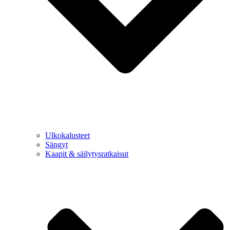
Ulkokalusteet
Sängyt
Kaapit & säilytysratkaisut