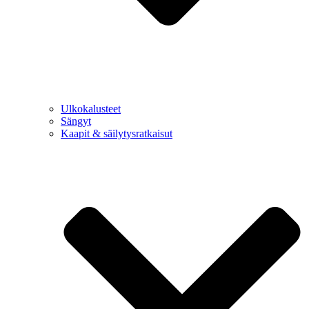
Ulkokalusteet
Sängyt
Kaapit & säilytysratkaisut