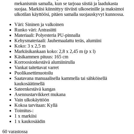
mekanismin samalla, kun se tarjoaa siistiä ja laadukasta
suojaa. Markiisi kiinnittyy tiiviisti ulkoseinille ja maksimoi
ulkotilan käyttöösi, pitäen samalla suojauskyvyt kunnossa.
Väri: Sininen ja valkoinen
Runko väri: Antrasiitti
Materiaali: Polyesteria PU-pinnalla
Kehysmateriaali: Jauhemaalattu teräs, alumiini
Koko: 3 x 2,5 m
Markiisikankaan koko: 2,8 x 2,45 m (p x l)
Käsikammen pituus: 165 cm
Korroosionkestävä alumiinirulla
Vankat taitettavat varret
Puolikasettimuotoilu
Saatavana manuaalisella kammella tai sähköisellä
kaukosäätimellä
Sateenkestävä kangas
Asennustarvikkeet mukana
Vain ulkokäyttöön
Kokoa tarvitaan: Kyllä
Toimitus-:
1 x markiisi
1 x kaukosäädin
60 varastossa