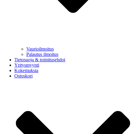
Vaurioilmoitus
Palautus ilmoitus
Tietosuoja & toimitusehdot
Yritysmyynti
Kokemuksia
Ostoskori