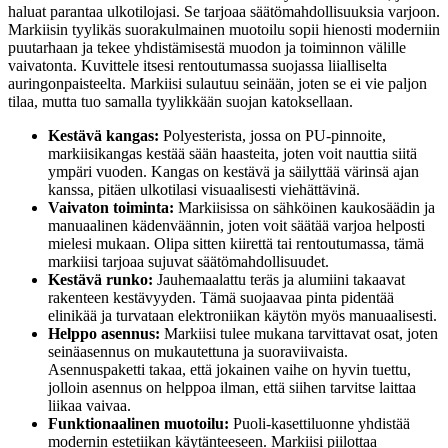
haluat parantaa ulkotilojasi. Se tarjoaa säätömahdollisuuksia varjoon.
Markiisin tyylikäs suorakulmainen muotoilu sopii hienosti moderniin
puutarhaan ja tekee yhdistämisestä muodon ja toiminnon välille
vaivatonta. Kuvittele itsesi rentoutumassa suojassa liialliselta
auringonpaisteelta. Markiisi sulautuu seinään, joten se ei vie paljon
tilaa, mutta tuo samalla tyylikkään suojan katoksellaan.
Kestävä kangas:
Polyesterista, jossa on PU-pinnoite,
markiisikangas kestää sään haasteita, joten voit nauttia siitä
ympäri vuoden. Kangas on kestävä ja säilyttää värinsä ajan
kanssa, pitäen ulkotilasi visuaalisesti viehättävinä.
Vaivaton toiminta:
Markiisissa on sähköinen kaukosäädin ja
manuaalinen kädenväännin, joten voit säätää varjoa helposti
mielesi mukaan. Olipa sitten kiirettä tai rentoutumassa, tämä
markiisi tarjoaa sujuvat säätömahdollisuudet.
Kestävä runko:
Jauhemaalattu teräs ja alumiini takaavat
rakenteen kestävyyden. Tämä suojaavaa pinta pidentää
elinikää ja turvataan elektroniikan käytön myös manuaalisesti.
Helppo asennus:
Markiisi tulee mukana tarvittavat osat, joten
seinäasennus on mukautettuna ja suoraviivaista.
Asennuspaketti takaa, että jokainen vaihe on hyvin tuettu,
jolloin asennus on helppoa ilman, että siihen tarvitse laittaa
liikaa vaivaa.
Funktionaalinen muotoilu:
Puoli-kasettiluonne yhdistää
modernin estetiikan käytänteeseen. Markiisi piilottaa