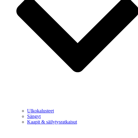
Ulkokalusteet
Sängyt
Kaapit & säilytysratkaisut