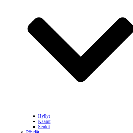
Hyllyt
Kaapit
Senkit
Pöydät