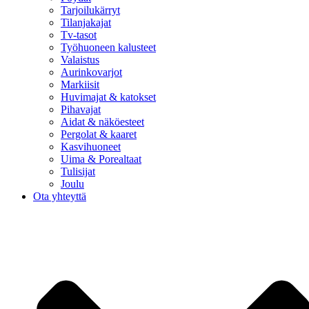
Tarjoilukärryt
Tilanjakajat
Tv-tasot
Työhuoneen kalusteet
Valaistus
Aurinkovarjot
Markiisit
Huvimajat & katokset
Pihavajat
Aidat & näköesteet
Pergolat & kaaret
Kasvihuoneet
Uima & Porealtaat
Tulisijat
Joulu
Ota yhteyttä