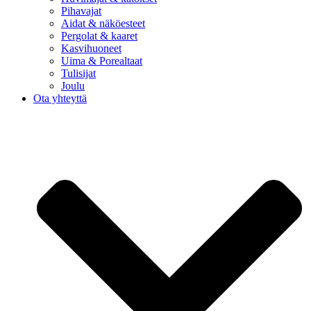
Pihavajat
Aidat & näköesteet
Pergolat & kaaret
Kasvihuoneet
Uima & Porealtaat
Tulisijat
Joulu
Ota yhteyttä