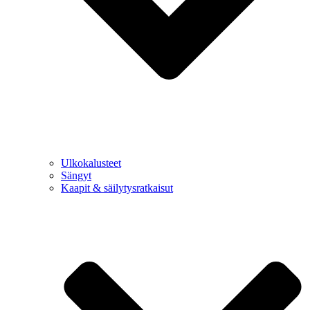
Ulkokalusteet
Sängyt
Kaapit & säilytysratkaisut