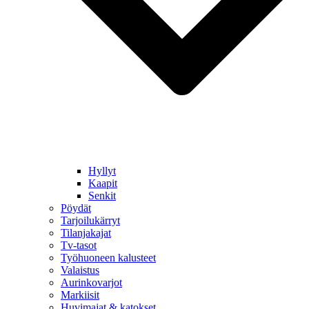
Hyllyt
Kaapit
Senkit
Pöydät
Tarjoilukärryt
Tilanjakajat
Tv-tasot
Työhuoneen kalusteet
Valaistus
Aurinkovarjot
Markiisit
Huvimajat & katokset