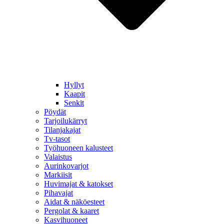
Hyllyt
Kaapit
Senkit
Pöydät
Tarjoilukärryt
Tilanjakajat
Tv-tasot
Työhuoneen kalusteet
Valaistus
Aurinkovarjot
Markiisit
Huvimajat & katokset
Pihavajat
Aidat & näköesteet
Pergolat & kaaret
Kasvihuoneet