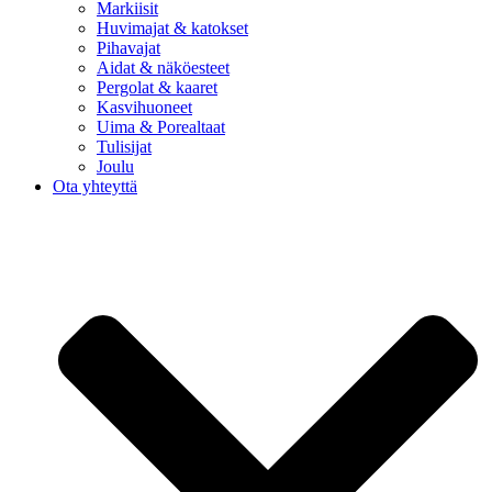
Markiisit
Huvimajat & katokset
Pihavajat
Aidat & näköesteet
Pergolat & kaaret
Kasvihuoneet
Uima & Porealtaat
Tulisijat
Joulu
Ota yhteyttä