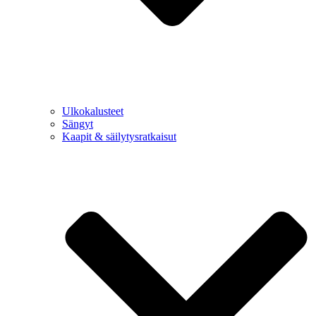
Ulkokalusteet
Sängyt
Kaapit & säilytysratkaisut