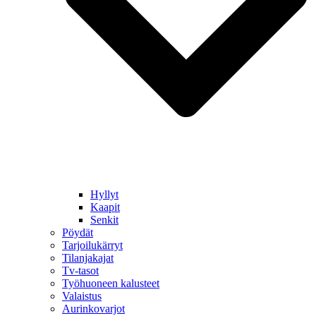
Hyllyt
Kaapit
Senkit
Pöydät
Tarjoilukärryt
Tilanjakajat
Tv-tasot
Työhuoneen kalusteet
Valaistus
Aurinkovarjot