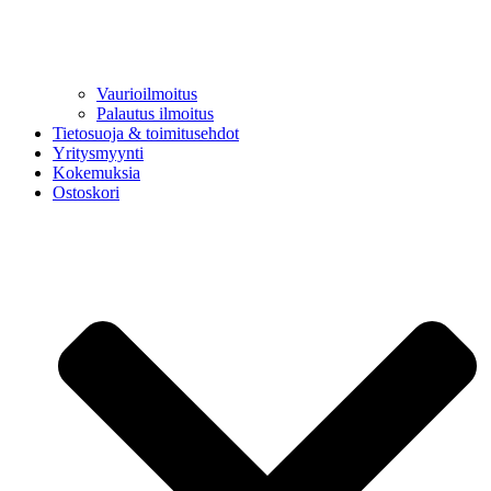
Vaurioilmoitus
Palautus ilmoitus
Tietosuoja & toimitusehdot
Yritysmyynti
Kokemuksia
Ostoskori