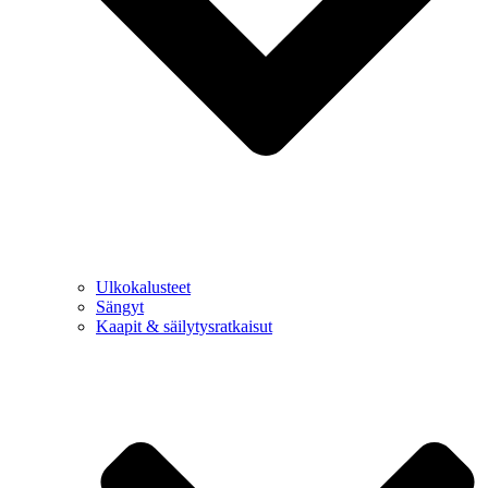
Ulkokalusteet
Sängyt
Kaapit & säilytysratkaisut