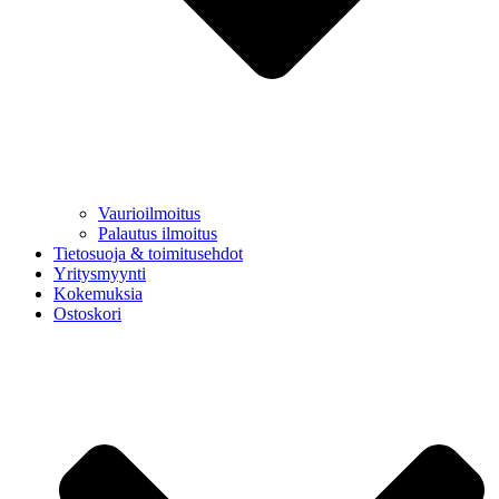
Vaurioilmoitus
Palautus ilmoitus
Tietosuoja & toimitusehdot
Yritysmyynti
Kokemuksia
Ostoskori