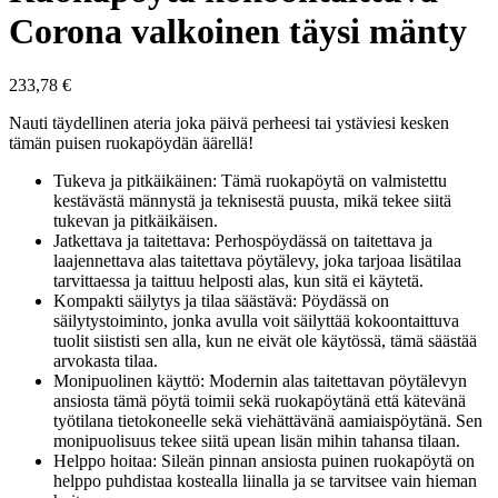
Corona valkoinen täysi mänty
233,78
€
Nauti täydellinen ateria joka päivä perheesi tai ystäviesi kesken
tämän puisen ruokapöydän äärellä!
Tukeva ja pitkäikäinen: Tämä ruokapöytä on valmistettu
kestävästä männystä ja teknisestä puusta, mikä tekee siitä
tukevan ja pitkäikäisen.
Jatkettava ja taitettava: Perhospöydässä on taitettava ja
laajennettava alas taitettava pöytälevy, joka tarjoaa lisätilaa
tarvittaessa ja taittuu helposti alas, kun sitä ei käytetä.
Kompakti säilytys ja tilaa säästävä: Pöydässä on
säilytystoiminto, jonka avulla voit säilyttää kokoontaittuva
tuolit siististi sen alla, kun ne eivät ole käytössä, tämä säästää
arvokasta tilaa.
Monipuolinen käyttö: Modernin alas taitettavan pöytälevyn
ansiosta tämä pöytä toimii sekä ruokapöytänä että kätevänä
työtilana tietokoneelle sekä viehättävänä aamiaispöytänä. Sen
monipuolisuus tekee siitä upean lisän mihin tahansa tilaan.
Helppo hoitaa: Sileän pinnan ansiosta puinen ruokapöytä on
helppo puhdistaa kostealla liinalla ja se tarvitsee vain hieman