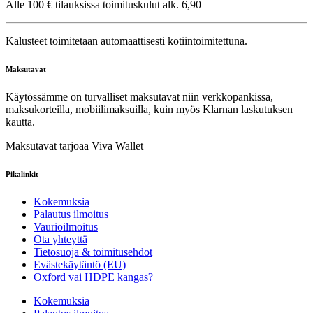
Alle 100 € tilauksissa toimituskulut alk. 6,90
Kalusteet toimitetaan automaattisesti kotiintoimitettuna.
Maksutavat
Käytössämme on turvalliset maksutavat niin verkkopankissa,
maksukorteilla, mobiilimaksuilla, kuin myös Klarnan laskutuksen
kautta.
Maksutavat tarjoaa Viva Wallet
Pikalinkit
Kokemuksia
Palautus ilmoitus
Vaurioilmoitus
Ota yhteyttä
Tietosuoja & toimitusehdot
Evästekäytäntö (EU)
Oxford vai HDPE kangas?
Kokemuksia