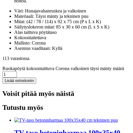
hoitoa.
Väri: Hunajavahanruskea ja valkoinen
Materiaali: Täysi mänty ja tekninen puu
Mitat: (42 / 78 / 114) x 92 x 75 cm (P x L x K)
Säilytyslokeron mitat: 85 x 30 x 60 cm (L x S x K)
Alas taittuva pöytätaso
Kokoontaitettava
Mallisto: Corona
Asennus vaaditaan: Kyllä
113 varastossa
Ruokapöytä kokoontaittuva Corona valkoinen täysi mänty määrä
Lisää ostoskoriin
Voisit pitää myös näistä
Tutustu myös
TV-taso betoninharmaa 100x35x40