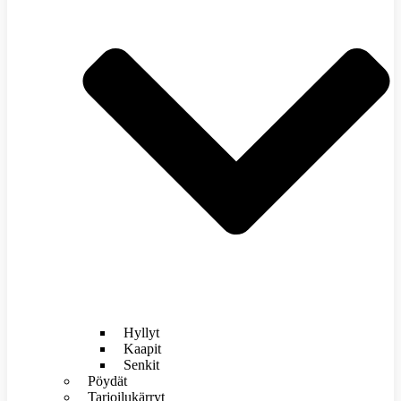
Hyllyt
Kaapit
Senkit
Pöydät
Tarjoilukärryt