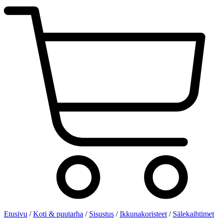
Etusivu
/
Koti & puutarha
/
Sisustus
/
Ikkunakoristeet
/
Sälekaihtimet