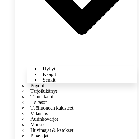
Hyllyt
Kaapit
Senkit
Pöydät
Tarjoilukärryt
Tilanjakajat
Tv-tasot
Työhuoneen kalusteet
Valaistus
Aurinkovarjot
Markiisit
Huvimajat & katokset
Pihavajat