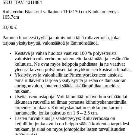
SKU: TAV-4011884
Rullaverho Blackout valkoinen 110×130 cm Kankaan leveys
105,7cm
33,00
€
Paranna huoneesi tyyliä ja toimivuutta tällä rullaverholla, joka
tarjoaa yksityisyyttä, valonsäätöä ja lämmönsäätöä.
Kestävä ja vähän huoltoa vaativa: 100 % polyesterista
valmistettu rullaverho on rakennettu kestämään ja kestämään
kulutusta. Ne ovat myös helppoja puhdistaa, ja ne vaativat
yleensä kevyen pölyämisen tai pyyhkimisen kostealla liinalla.
Yksityisyys ja valonhallinta: Pimennysrakenteen ansiosta
tämä rullaverho tarjoaa yksityisyyttä ja estää osittain suoran
auringonvalon, jotta voit säätää sisälämpötilaa tarpeidesi
mukaan.
Useita asennustapoja: Voit kiinnittää rullaverhon seinään tai
ikkunaan ruuveilla tai ilman porausta kiinnityskannattimilla,
tarpeidesi mukaan. Kiinnityskannattimet ikkunan karmin
harjanteelle, jonka paksuus on 1,6 – 2,5 cm.
Lasten turvallisuus ja säädettävyys: Rullaverhossa on
ketjuliitin, jonka avulla on helppo säätää korkeutta tarpeidesi
mukaan, ja siinä on myös johtopidike lasten turvallisuuden
lisäämiseksi.