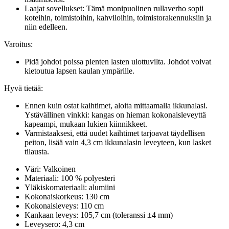
Laajat sovellukset: Tämä monipuolinen rullaverho sopii
koteihin, toimistoihin, kahviloihin, toimistorakennuksiin ja
niin edelleen.
Varoitus:
Pidä johdot poissa pienten lasten ulottuvilta. Johdot voivat
kietoutua lapsen kaulan ympärille.
Hyvä tietää:
Ennen kuin ostat kaihtimet, aloita mittaamalla ikkunalasi.
Ystävällinen vinkki: kangas on hieman kokonaisleveyttä
kapeampi, mukaan lukien kiinnikkeet.
Varmistaaksesi, että uudet kaihtimet tarjoavat täydellisen
peiton, lisää vain 4,3 cm ikkunalasin leveyteen, kun lasket
tilausta.
Väri: Valkoinen
Materiaali: 100 % polyesteri
Yläkiskomateriaali: alumiini
Kokonaiskorkeus: 130 cm
Kokonaisleveys: 110 cm
Kankaan leveys: 105,7 cm (toleranssi ±4 mm)
Leveysero: 4,3 cm