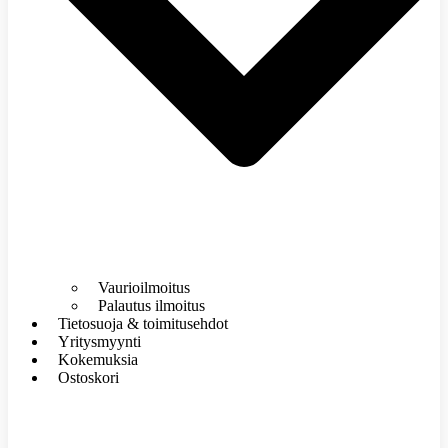
Vaurioilmoitus
Palautus ilmoitus
Tietosuoja & toimitusehdot
Yritysmyynti
Kokemuksia
Ostoskori