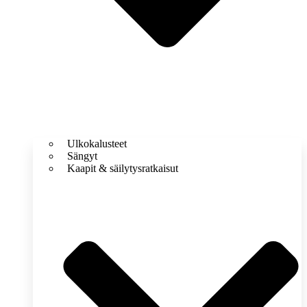
Ulkokalusteet
Sängyt
Kaapit & säilytysratkaisut