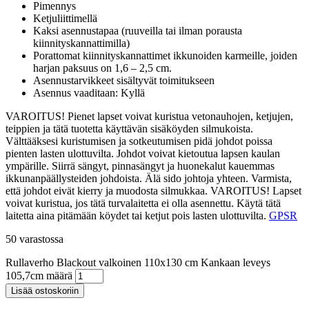
Pimennys
Ketjuliittimellä
Kaksi asennustapaa (ruuveilla tai ilman porausta
kiinnityskannattimilla)
Porattomat kiinnityskannattimet ikkunoiden karmeille, joiden
harjan paksuus on 1,6 – 2,5 cm.
Asennustarvikkeet sisältyvät toimitukseen
Asennus vaaditaan: Kyllä
VAROITUS! Pienet lapset voivat kuristua vetonauhojen, ketjujen,
teippien ja tätä tuotetta käyttävän sisäköyden silmukoista.
Välttääksesi kuristumisen ja sotkeutumisen pidä johdot poissa
pienten lasten ulottuvilta. Johdot voivat kietoutua lapsen kaulan
ympärille. Siirrä sängyt, pinnasängyt ja huonekalut kauemmas
ikkunanpäällysteiden johdoista. Älä sido johtoja yhteen. Varmista,
että johdot eivät kierry ja muodosta silmukkaa. VAROITUS! Lapset
voivat kuristua, jos tätä turvalaitetta ei olla asennettu. Käytä tätä
laitetta aina pitämään köydet tai ketjut pois lasten ulottuvilta.
GPSR
50 varastossa
Rullaverho Blackout valkoinen 110x130 cm Kankaan leveys
105,7cm määrä
Lisää ostoskoriin