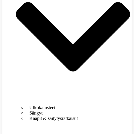
Ulkokalusteet
Sängyt
Kaapit & säilytysratkaisut