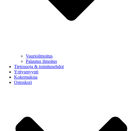
Vaurioilmoitus
Palautus ilmoitus
Tietosuoja & toimitusehdot
Yritysmyynti
Kokemuksia
Ostoskori