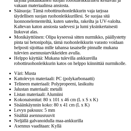
tarjoaa pitkäaikaisen suojan robottileikkurillesi kestävän ja
vakaan materiaalinsa ansiosta.
Sääsuoja: Tämä robottiruohonleikkurin vaja tarjoaa
täydellisen suojan ruohonleikkurillesi. Se suojaa sitä
luonnonelementeiltä, kuten sateelta, rakeilta ja UV-valolta.
Kaltevan katon ansiosta sadevesi ja lumi yksinkertaisesti
liukuvat alas.
Monikäyttöinen: Olipa kyseessä sitten nurmikko, päällystetty
pinta tai betonipohja, tämä ruohonleikkurin varasto voidaan
helposti sijoittaa mille tahansa tasaiselle pinnalle mukana
tulevien asennustarvikkeiden avulla.
Helppo käyttää: Mukana tulevilla ankkureilla
robottiruohonleikkurin katos on helppo kiinnittää nurmikolle.
Väri: Musta
Kattolevyn materiaali: PC (polykarbonaatti)
Telineen materiaali: Polypropeeni, lasikuitu
Jalustan materiaali: metalli
Listan materiaali: Alumiini
Kokonaismitat: 80 x 101 x 46 cm (L x S x K)
Sisäänkäynnin koko: 80 x 41 cm (L x K)
Levyn paksuus: 5 mm
Sisältää asennusruuvit
Neljällä galvanoidulla maa-ankkurilla
Asennus vaaditaan: Kyllä