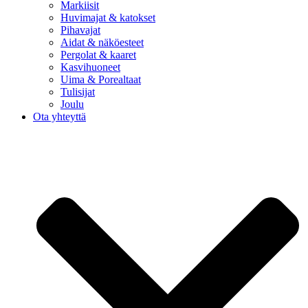
Markiisit
Huvimajat & katokset
Pihavajat
Aidat & näköesteet
Pergolat & kaaret
Kasvihuoneet
Uima & Porealtaat
Tulisijat
Joulu
Ota yhteyttä