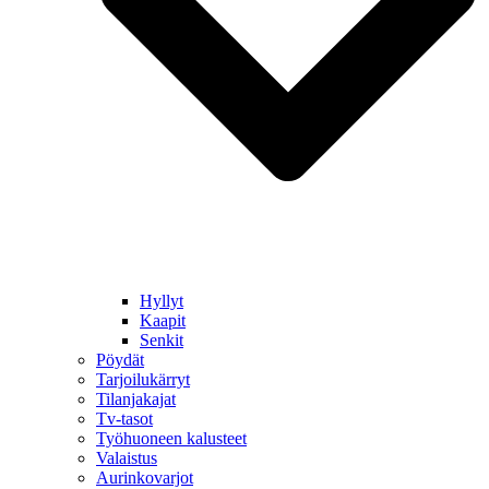
Hyllyt
Kaapit
Senkit
Pöydät
Tarjoilukärryt
Tilanjakajat
Tv-tasot
Työhuoneen kalusteet
Valaistus
Aurinkovarjot