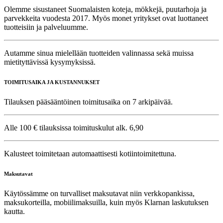
Olemme sisustaneet Suomalaisten koteja, mökkejä, puutarhoja ja
parvekkeita vuodesta 2017. Myös monet yritykset ovat luottaneet
tuotteisiin ja palveluumme.
Autamme sinua mielellään tuotteiden valinnassa sekä muissa
mietityttävissä kysymyksissä.
TOIMITUSAIKA JA KUSTANNUKSET
Tilauksen pääsääntöinen toimitusaika on 7 arkipäivää.
Alle 100 € tilauksissa toimituskulut alk. 6,90
Kalusteet toimitetaan automaattisesti kotiintoimitettuna.
Maksutavat
Käytössämme on turvalliset maksutavat niin verkkopankissa,
maksukorteilla, mobiilimaksuilla, kuin myös Klarnan laskutuksen
kautta.