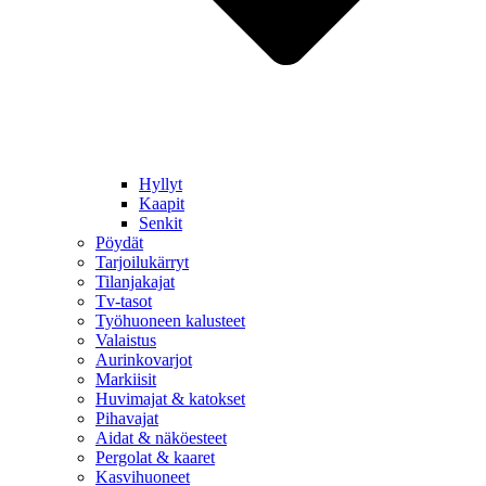
Hyllyt
Kaapit
Senkit
Pöydät
Tarjoilukärryt
Tilanjakajat
Tv-tasot
Työhuoneen kalusteet
Valaistus
Aurinkovarjot
Markiisit
Huvimajat & katokset
Pihavajat
Aidat & näköesteet
Pergolat & kaaret
Kasvihuoneet