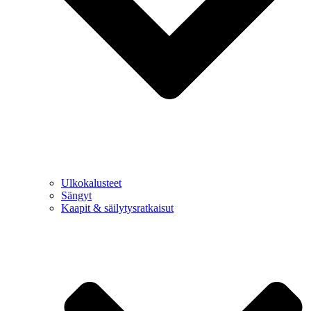
Ulkokalusteet
Sängyt
Kaapit & säilytysratkaisut