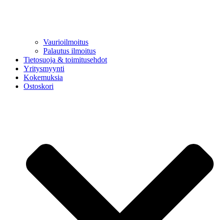
Vaurioilmoitus
Palautus ilmoitus
Tietosuoja & toimitusehdot
Yritysmyynti
Kokemuksia
Ostoskori