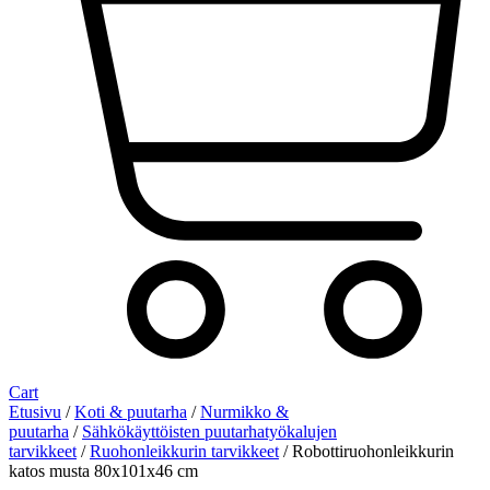
Cart
Etusivu
/
Koti & puutarha
/
Nurmikko &
puutarha
/
Sähkökäyttöisten puutarhatyökalujen
tarvikkeet
/
Ruohonleikkurin tarvikkeet
/ Robottiruohonleikkurin
katos musta 80x101x46 cm