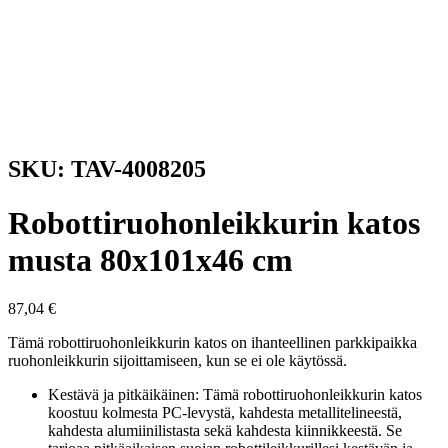
SKU: TAV-4008205
Robottiruohonleikkurin katos
musta 80x101x46 cm
87,04
€
Tämä robottiruohonleikkurin katos on ihanteellinen parkkipaikka
ruohonleikkurin sijoittamiseen, kun se ei ole käytössä.
Kestävä ja pitkäikäinen: Tämä robottiruohonleikkurin katos
koostuu kolmesta PC-levystä, kahdesta metallitelineestä,
kahdesta alumiinilistasta sekä kahdesta kiinnikkeestä. Se