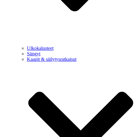
Ulkokalusteet
Sängyt
Kaapit & säilytysratkaisut