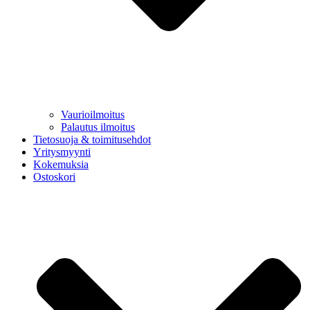
Vaurioilmoitus
Palautus ilmoitus
Tietosuoja & toimitusehdot
Yritysmyynti
Kokemuksia
Ostoskori