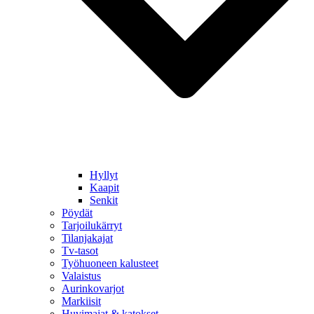
Hyllyt
Kaapit
Senkit
Pöydät
Tarjoilukärryt
Tilanjakajat
Tv-tasot
Työhuoneen kalusteet
Valaistus
Aurinkovarjot
Markiisit
Huvimajat & katokset