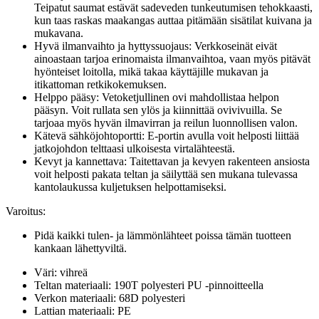
Teipatut saumat estävät sadeveden tunkeutumisen tehokkaasti,
kun taas raskas maakangas auttaa pitämään sisätilat kuivana ja
mukavana.
Hyvä ilmanvaihto ja hyttyssuojaus: Verkkoseinät eivät
ainoastaan tarjoa erinomaista ilmanvaihtoa, vaan myös pitävät
hyönteiset loitolla, mikä takaa käyttäjille mukavan ja
itikattoman retkikokemuksen.
Helppo pääsy: Vetoketjullinen ovi mahdollistaa helpon
pääsyn. Voit rullata sen ylös ja kiinnittää ovivivuilla. Se
tarjoaa myös hyvän ilmavirran ja reilun luonnollisen valon.
Kätevä sähköjohtoportti: E-portin avulla voit helposti liittää
jatkojohdon telttaasi ulkoisesta virtalähteestä.
Kevyt ja kannettava: Taitettavan ja kevyen rakenteen ansiosta
voit helposti pakata teltan ja säilyttää sen mukana tulevassa
kantolaukussa kuljetuksen helpottamiseksi.
Varoitus:
Pidä kaikki tulen- ja lämmönlähteet poissa tämän tuotteen
kankaan lähettyviltä.
Väri: vihreä
Teltan materiaali: 190T polyesteri PU -pinnoitteella
Verkon materiaali: 68D polyesteri
Lattian materiaali: PE