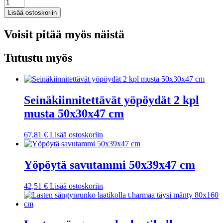
Perheteltta
kuistilla
Lisää ostoskoriin
6
henkilölle
Voisit pitää myös näistä
vihreä
vedenkestävä
määrä
Tutustu myös
Seinäkiinnitettävät yöpöydät 2 kpl
musta 50x30x47 cm
67,81
€
Lisää ostoskoriin
Yöpöytä savutammi 50x39x47 cm
42,51
€
Lisää ostoskoriin