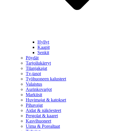
Hyllyt
Kaapit
Senkit
Pöydät
Tarjoilukärryt
Tilanjakajat
Tv-tasot
Työhuoneen kalusteet
Valaistus
Aurinkovarjot
Markiisit
Huvimajat & katokset
Pihavajat
Aidat & näköesteet
Pergolat & kaaret
Kasvihuoneet
Uima & Porealtaat