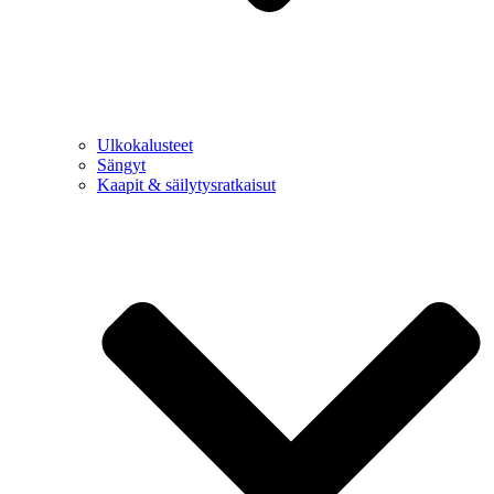
Ulkokalusteet
Sängyt
Kaapit & säilytysratkaisut