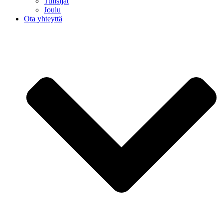
Tulisijat
Joulu
Ota yhteyttä