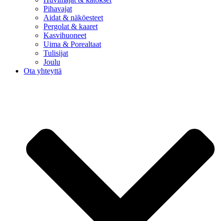
Pihavajat
Aidat & näköesteet
Pergolat & kaaret
Kasvihuoneet
Uima & Porealtaat
Tulisijat
Joulu
Ota yhteyttä