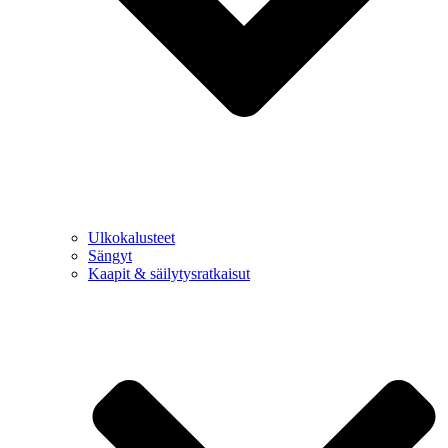
Ulkokalusteet
Sängyt
Kaapit & säilytysratkaisut