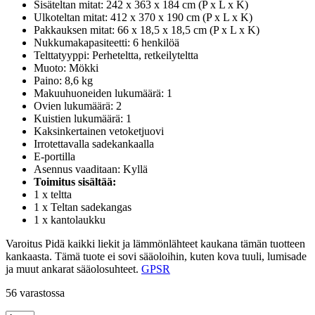
Sisäteltan mitat: 242 x 363 x 184 cm (P x L x K)
Ulkoteltan mitat: 412 x 370 x 190 cm (P x L x K)
Pakkauksen mitat: 66 x 18,5 x 18,5 cm (P x L x K)
Nukkumakapasiteetti: 6 henkilöä
Telttatyyppi: Perheteltta, retkeilyteltta
Muoto: Mökki
Paino: 8,6 kg
Makuuhuoneiden lukumäärä: 1
Ovien lukumäärä: 2
Kuistien lukumäärä: 1
Kaksinkertainen vetoketjuovi
Irrotettavalla sadekankaalla
E-portilla
Asennus vaaditaan: Kyllä
Toimitus sisältää:
1 x teltta
1 x Teltan sadekangas
1 x kantolaukku
Varoitus Pidä kaikki liekit ja lämmönlähteet kaukana tämän tuotteen
kankaasta. Tämä tuote ei sovi sääoloihin, kuten kova tuuli, lumisade
ja muut ankarat sääolosuhteet.
GPSR
56 varastossa