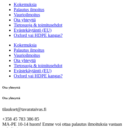
Kokemuksia
Palautus ilmoitus
Vaurioilmoitus
Ota yhteyttä
Tietosuoja & toimitusehdot
Evästekäytäntö (EU)
Oxford vai HDPE kangas?
Kokemuksia
Palautus ilmoitus
Vaurioilmoitus
Ota yhteyttä
Tietosuoja & toimitusehdot
Evästekäytäntö (EU)
Oxford vai HDPE kangas?
Ota yhteyttä
Ota yhteyttä
tilaukset@tavarataivas.fi
+358 45 783 386 85
MA-PE 10-14 huom! Emme voi ottaa palautus ilmoituksia vastaan