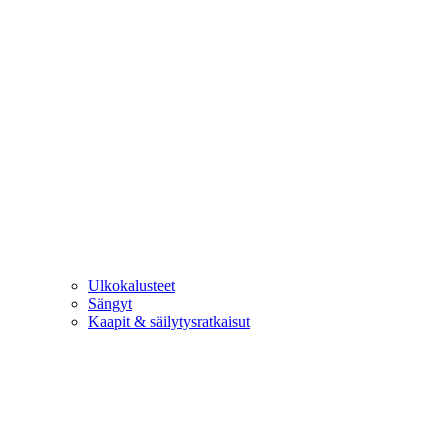
Ulkokalusteet
Sängyt
Kaapit & säilytysratkaisut