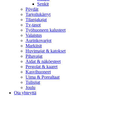
Senkit
Pöydät
Tarjoilukärryt
Tilanjakajat
Tv-tasot
Työhuoneen kalusteet
Valaistus
Aurinkovarjot
Markiisit
Huvimajat & katokset
Pihavajat
Aidat & näköesteet
Pergolat & kaaret
Kasvihuoneet
Uima & Porealtaat
Tulisijat
Joulu
Ota yhteyttä