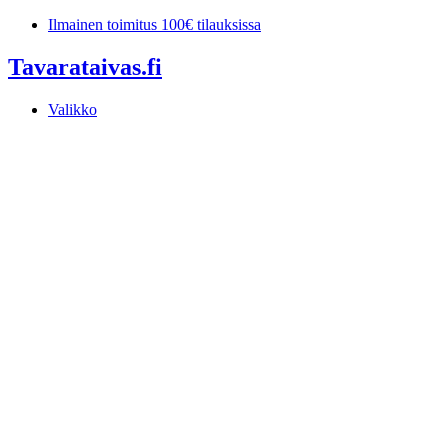
Mene
Ilmainen toimitus 100€ tilauksissa
sisältöön
Tavarataivas.fi
Valikko