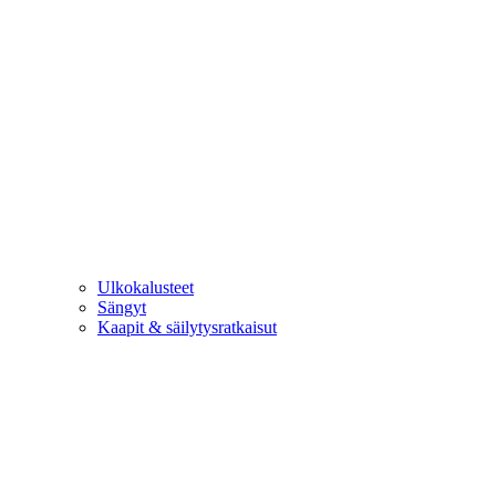
Ulkokalusteet
Sängyt
Kaapit & säilytysratkaisut