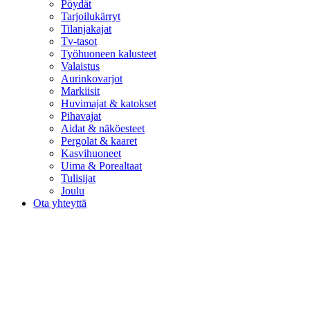
Pöydät
Tarjoilukärryt
Tilanjakajat
Tv-tasot
Työhuoneen kalusteet
Valaistus
Aurinkovarjot
Markiisit
Huvimajat & katokset
Pihavajat
Aidat & näköesteet
Pergolat & kaaret
Kasvihuoneet
Uima & Porealtaat
Tulisijat
Joulu
Ota yhteyttä