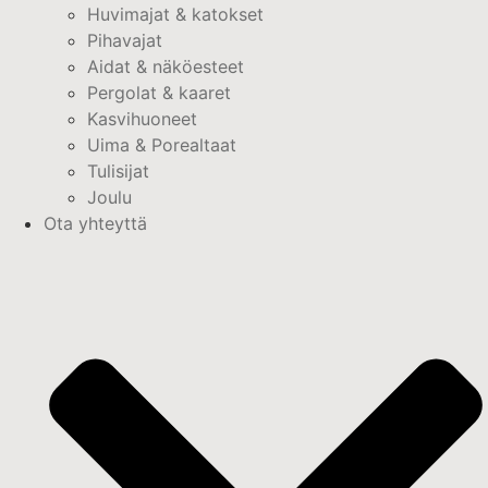
Huvimajat & katokset
Pihavajat
Aidat & näköesteet
Pergolat & kaaret
Kasvihuoneet
Uima & Porealtaat
Tulisijat
Joulu
Ota yhteyttä