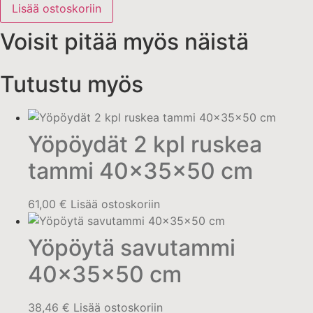
lasi
Lisää ostoskoriin
ja
polyrottinki
Voisit pitää myös näistä
valk.
määrä
Tutustu myös
Yöpöydät 2 kpl ruskea
tammi 40x35x50 cm
61,00
€
Lisää ostoskoriin
Yöpöytä savutammi
40x35x50 cm
38,46
€
Lisää ostoskoriin