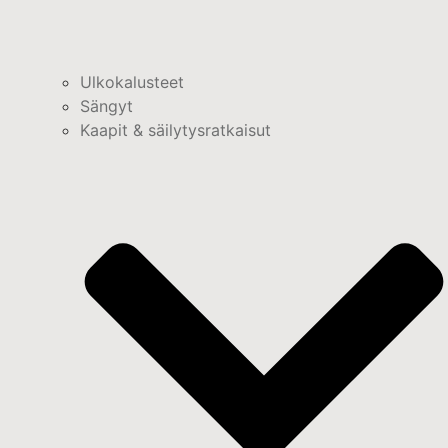
Ulkokalusteet
Sängyt
Kaapit & säilytysratkaisut