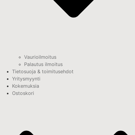
Vaurioilmoitus
Palautus ilmoitus
Tietosuoja & toimitusehdot
Yritysmyynti
Kokemuksia
Ostoskori