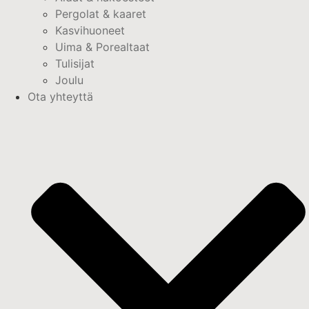
Pergolat & kaaret
Kasvihuoneet
Uima & Porealtaat
Tulisijat
Joulu
Ota yhteyttä