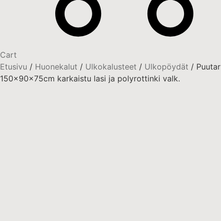
Cart
Etusivu
/
Huonekalut
/
Ulkokalusteet
/
Ulkopöydät
/ Puuta
150x90x75cm karkaistu lasi ja polyrottinki valk.