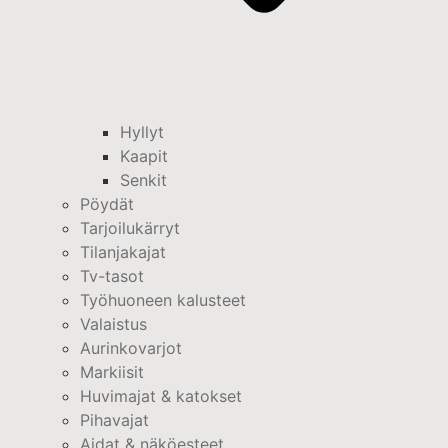
Hyllyt
Kaapit
Senkit
Pöydät
Tarjoilukärryt
Tilanjakajat
Tv-tasot
Työhuoneen kalusteet
Valaistus
Aurinkovarjot
Markiisit
Huvimajat & katokset
Pihavajat
Aidat & näköesteet