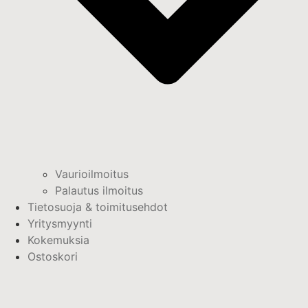
Vaurioilmoitus
Palautus ilmoitus
Tietosuoja & toimitusehdot
Yritysmyynti
Kokemuksia
Ostoskori