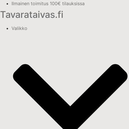
Mene
Ilmainen toimitus 100€ tilauksissa
sisältöön
Tavarataivas.fi
Valikko