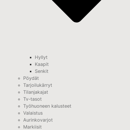
Hyllyt
Kaapit
Senkit
Pöydät
Tarjoilukärryt
Tilanjakajat
Tv-tasot
Työhuoneen kalusteet
Valaistus
Aurinkovarjot
Markiisit