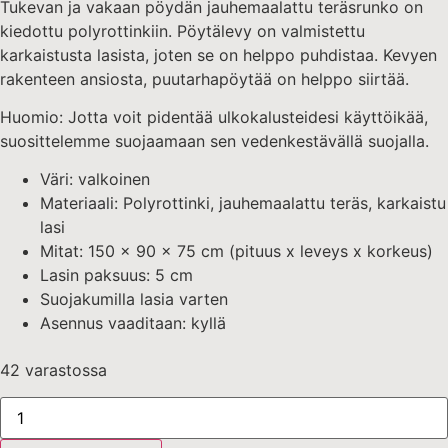
Tukevan ja vakaan pöydän jauhemaalattu teräsrunko on
kiedottu polyrottinkiin. Pöytälevy on valmistettu
karkaistusta lasista, joten se on helppo puhdistaa. Kevyen
rakenteen ansiosta, puutarhapöytää on helppo siirtää.
Huomio: Jotta voit pidentää ulkokalusteidesi käyttöikää,
suosittelemme suojaamaan sen vedenkestävällä suojalla.
Väri: valkoinen
Materiaali: Polyrottinki, jauhemaalattu teräs, karkaistu
lasi
Mitat: 150 x 90 x 75 cm (pituus x leveys x korkeus)
Lasin paksuus: 5 cm
Suojakumilla lasia varten
Asennus vaaditaan: kyllä
42 varastossa
Puutarhapöytä
150x90x75cm
karkaistu