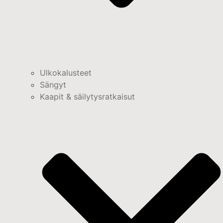
Ulkokalusteet
Sängyt
Kaapit & säilytysratkaisut