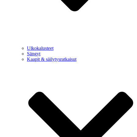
Ulkokalusteet
Sängyt
Kaapit & säilytysratkaisut