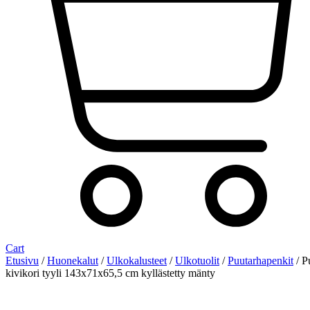
Cart
Etusivu
/
Huonekalut
/
Ulkokalusteet
/
Ulkotuolit
/
Puutarhapenkit
/ P
kivikori tyyli 143x71x65,5 cm kyllästetty mänty