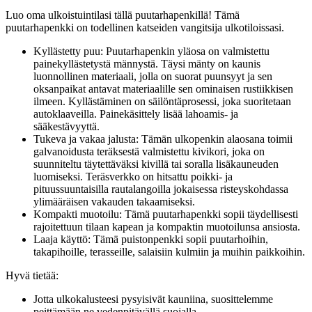
Luo oma ulkoistuintilasi tällä puutarhapenkillä! Tämä
puutarhapenkki on todellinen katseiden vangitsija ulkotiloissasi.
Kyllästetty puu: Puutarhapenkin yläosa on valmistettu
painekyllästetystä männystä. Täysi mänty on kaunis
luonnollinen materiaali, jolla on suorat puunsyyt ja sen
oksanpaikat antavat materiaalille sen ominaisen rustiikkisen
ilmeen. Kyllästäminen on säilöntäprosessi, joka suoritetaan
autoklaaveilla. Painekäsittely lisää lahoamis- ja
sääkestävyyttä.
Tukeva ja vakaa jalusta: Tämän ulkopenkin alaosana toimii
galvanoidusta teräksestä valmistettu kivikori, joka on
suunniteltu täytettäväksi kivillä tai soralla lisäkauneuden
luomiseksi. Teräsverkko on hitsattu poikki- ja
pituussuuntaisilla rautalangoilla jokaisessa risteyskohdassa
ylimääräisen vakauden takaamiseksi.
Kompakti muotoilu: Tämä puutarhapenkki sopii täydellisesti
rajoitettuun tilaan kapean ja kompaktin muotoilunsa ansiosta.
Laaja käyttö: Tämä puistonpenkki sopii puutarhoihin,
takapihoille, terasseille, salaisiin kulmiin ja muihin paikkoihin.
Hyvä tietää:
Jotta ulkokalusteesi pysyisivät kauniina, suosittelemme
peittämään ne vedenpitävällä suojalla.