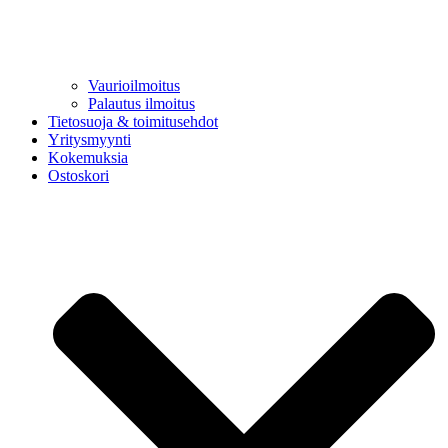
Vaurioilmoitus
Palautus ilmoitus
Tietosuoja & toimitusehdot
Yritysmyynti
Kokemuksia
Ostoskori