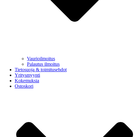
Vaurioilmoitus
Palautus ilmoitus
Tietosuoja & toimitusehdot
Yritysmyynti
Kokemuksia
Ostoskori