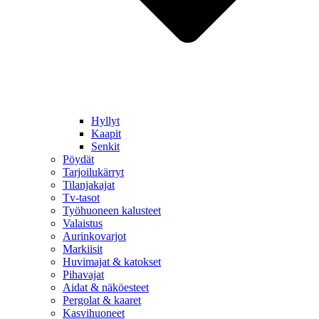
Hyllyt
Kaapit
Senkit
Pöydät
Tarjoilukärryt
Tilanjakajat
Tv-tasot
Työhuoneen kalusteet
Valaistus
Aurinkovarjot
Markiisit
Huvimajat & katokset
Pihavajat
Aidat & näköesteet
Pergolat & kaaret
Kasvihuoneet