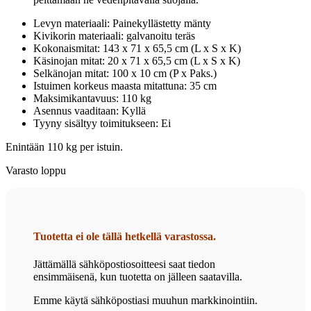
Levyn materiaali: Painekyllästetty mänty
Kivikorin materiaali: galvanoitu teräs
Kokonaismitat: 143 x 71 x 65,5 cm (L x S x K)
Käsinojan mitat: 20 x 71 x 65,5 cm (L x S x K)
Selkänojan mitat: 100 x 10 cm (P x Paks.)
Istuimen korkeus maasta mitattuna: 35 cm
Maksimikantavuus: 110 kg
Asennus vaaditaan: Kyllä
Tyyny sisältyy toimitukseen: Ei
Enintään 110 kg per istuin.
Varasto loppu
Tuotetta ei ole tällä hetkellä varastossa.
Jättämällä sähköpostiosoitteesi saat tiedon
ensimmäisenä, kun tuotetta on jälleen saatavilla.
Emme käytä sähköpostiasi muuhun markkinointiin.