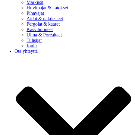
Markiisit
Huvimajat & katokset
Pihavajat
Aidat & näköesteet
Pergolat & kaaret
Kasvihuoneet
Uima & Porealtaat
Tulisijat
Joulu
Ota yhteyttä