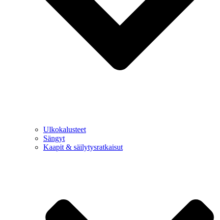
Ulkokalusteet
Sängyt
Kaapit & säilytysratkaisut