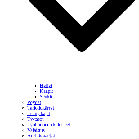
Hyllyt
Kaapit
Senkit
Pöydät
Tarjoilukärryt
Tilanjakajat
Tv-tasot
Työhuoneen kalusteet
Valaistus
Aurinkovarjot