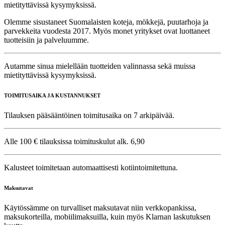
mietityttävissä kysymyksissä.
Olemme sisustaneet Suomalaisten koteja, mökkejä, puutarhoja ja
parvekkeita vuodesta 2017. Myös monet yritykset ovat luottaneet
tuotteisiin ja palveluumme.
Autamme sinua mielellään tuotteiden valinnassa sekä muissa
mietityttävissä kysymyksissä.
TOIMITUSAIKA JA KUSTANNUKSET
Tilauksen pääsääntöinen toimitusaika on 7 arkipäivää.
Alle 100 € tilauksissa toimituskulut alk. 6,90
Kalusteet toimitetaan automaattisesti kotiintoimitettuna.
Maksutavat
Käytössämme on turvalliset maksutavat niin verkkopankissa,
maksukorteilla, mobiilimaksuilla, kuin myös Klarnan laskutuksen