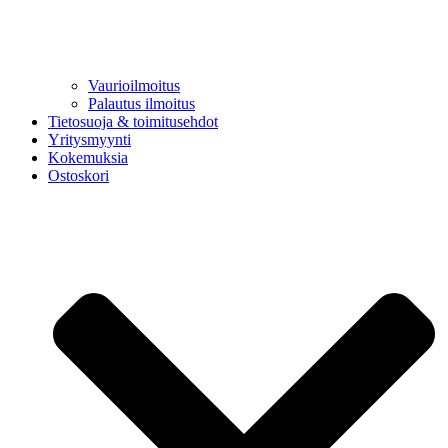
Vaurioilmoitus
Palautus ilmoitus
Tietosuoja & toimitusehdot
Yritysmyynti
Kokemuksia
Ostoskori