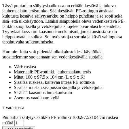
Tässä puutarhan säilytyslaatikossa on erittäin kestävä ja tukeva
jauhemaalattu teräsrunko. Säänkestävän PE-rottingin ansiosta
kulutusta kestävä säilytysarkku on helppo puhdista ja se sopii sekä
sisä- että ulkokäyttöön. Lisäksi sisäpuolella oleva vedenkestävä PE-
laukku suojuksella ja vetoketjulla suojelee tavaroitasi kosteudelta.
Tyynylaatikossa on kaasunostomekanismi, jonka ansiosta se on
helppo avata ja sulkea. Se myös suojaa sormia ja käsiä vahingossa
tapahtuvalta sulkeutumiselta.
Huomio: Jotta voit pidentää ulkokalusteidesi käyttöikää,
suosittelemme suojaamaan sen vedenkestävällä suojalla.
Väri: ruskea
Materiaali: PE-rottinki, jauhemaalattu teräs
Mitat: 100 x 97,5 x 104 cm (L x S x K)
Sisältää ruskeaa, kaltevaa litteää PE-rottinkia
Sisältää mustan sisäpussin suojalla ja vetoketjulla
Sisältää kaasunostinmekanismin
Asennus vaaditaan: kyllä
7 varastossa
Puutarhan säilytyslaatikko PE-rottinki 100x97,5x104 cm ruskea
määrä