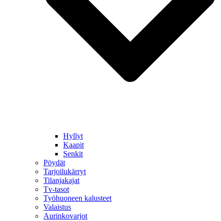
Hyllyt
Kaapit
Senkit
Pöydät
Tarjoilukärryt
Tilanjakajat
Tv-tasot
Työhuoneen kalusteet
Valaistus
Aurinkovarjot