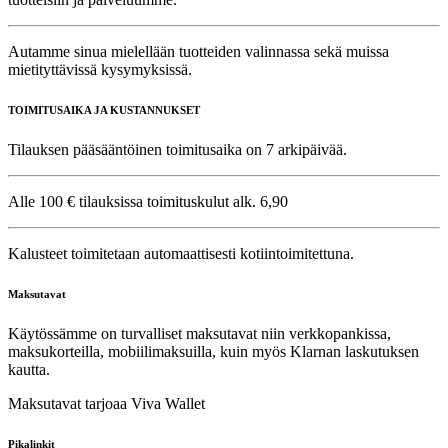
Autamme sinua mielellään tuotteiden valinnassa sekä muissa
mietityttävissä kysymyksissä.
TOIMITUSAIKA JA KUSTANNUKSET
Tilauksen pääsääntöinen toimitusaika on 7 arkipäivää.
Alle 100 € tilauksissa toimituskulut alk. 6,90
Kalusteet toimitetaan automaattisesti kotiintoimitettuna.
Maksutavat
Käytössämme on turvalliset maksutavat niin verkkopankissa,
maksukorteilla, mobiilimaksuilla, kuin myös Klarnan laskutuksen
kautta.
Maksutavat tarjoaa Viva Wallet
Pikalinkit