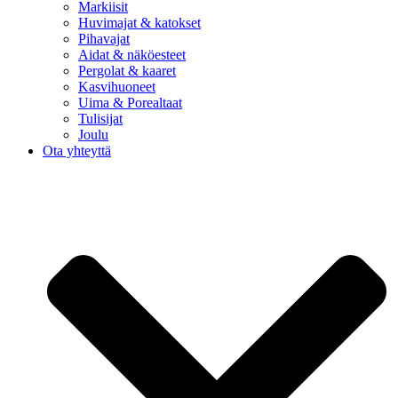
Markiisit
Huvimajat & katokset
Pihavajat
Aidat & näköesteet
Pergolat & kaaret
Kasvihuoneet
Uima & Porealtaat
Tulisijat
Joulu
Ota yhteyttä