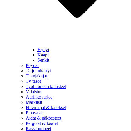
Hyllyt
Kaapit
Senkit
Pöydät
Tarjoilukärryt
Tilanjakajat
Tv-tasot
Työhuoneen kalusteet
Valaistus
Aurinkovarjot
Markiisit
Huvimajat & katokset
Pihavajat
Aidat & näköesteet
Pergolat & kaaret
Kasvihuoneet