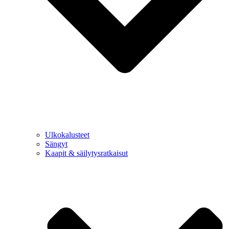
Ulkokalusteet
Sängyt
Kaapit & säilytysratkaisut