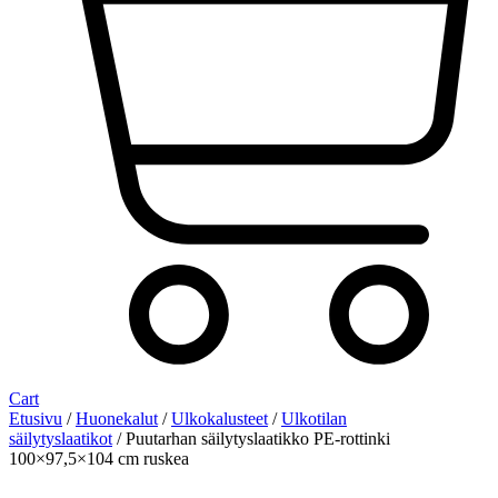
Cart
Etusivu
/
Huonekalut
/
Ulkokalusteet
/
Ulkotilan
säilytyslaatikot
/ Puutarhan säilytyslaatikko PE-rottinki
100×97,5×104 cm ruskea