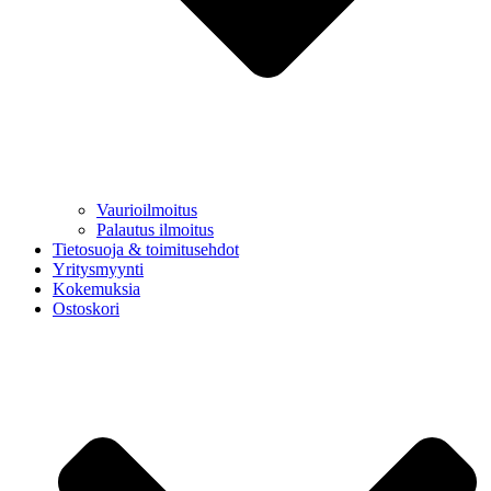
Vaurioilmoitus
Palautus ilmoitus
Tietosuoja & toimitusehdot
Yritysmyynti
Kokemuksia
Ostoskori