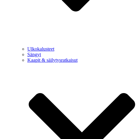
Ulkokalusteet
Sängyt
Kaapit & säilytysratkaisut