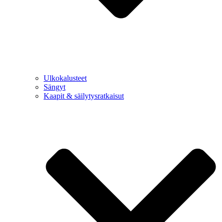
Ulkokalusteet
Sängyt
Kaapit & säilytysratkaisut