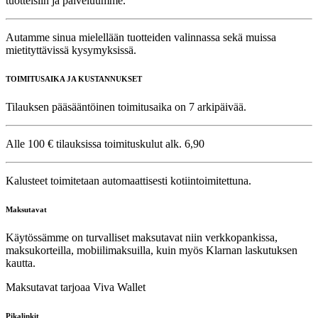
tuotteisiin ja palveluumme.
Autamme sinua mielellään tuotteiden valinnassa sekä muissa
mietityttävissä kysymyksissä.
TOIMITUSAIKA JA KUSTANNUKSET
Tilauksen pääsääntöinen toimitusaika on 7 arkipäivää.
Alle 100 € tilauksissa toimituskulut alk. 6,90
Kalusteet toimitetaan automaattisesti kotiintoimitettuna.
Maksutavat
Käytössämme on turvalliset maksutavat niin verkkopankissa,
maksukorteilla, mobiilimaksuilla, kuin myös Klarnan laskutuksen
kautta.
Maksutavat tarjoaa Viva Wallet
Pikalinkit