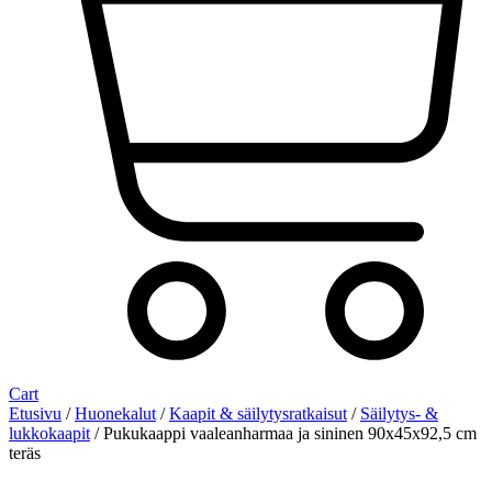
Cart
Etusivu
/
Huonekalut
/
Kaapit & säilytysratkaisut
/
Säilytys- &
lukkokaapit
/ Pukukaappi vaaleanharmaa ja sininen 90x45x92,5 cm
teräs