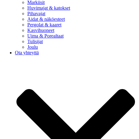
Markiisit
Huvimajat & katokset
Pihavajat
Aidat & näköesteet
Pergolat & kaaret
Kasvihuoneet
Uima & Porealtaat
Tulisijat
Joulu
Ota yhteyttä