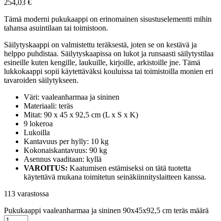
254,03
€
Tämä moderni pukukaappi on erinomainen sisustuselementti mihin
tahansa asuintilaan tai toimistoon.
Säilytyskaappi on valmistettu teräksestä, joten se on kestävä ja
helppo puhdistaa. Säilytyskaapissa on lukot ja runsaasti säilytystilaa
esineille kuten kengille, laukuille, kirjoille, arkistoille jne. Tämä
lukkokaappi sopii käytettäväksi kouluissa tai toimistoilla monien eri
tavaroiden säilytykseen.
Väri: vaaleanharmaa ja sininen
Materiaali: teräs
Mitat: 90 x 45 x 92,5 cm (L x S x K)
9 lokeroa
Lukoilla
Kantavuus per hylly: 10 kg
Kokonaiskantavuus: 90 kg
Asennus vaaditaan: kyllä
VAROITUS:
Kaatumisen estämiseksi on tätä tuotetta
käytettävä mukana toimitetun seinäkiinnityslaitteen kanssa.
113 varastossa
Pukukaappi vaaleanharmaa ja sininen 90x45x92,5 cm teräs määrä