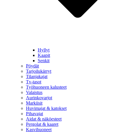
Hyllyt
Kaapit
Senkit
Pöydät
Tarjoilukärryt
Tilanjakajat
Tv-tasot
Työhuoneen kalusteet
Valaistus
Aurinkovarjot
Markiisit
Huvimajat & katokset
Pihavajat
Aidat & näköesteet
Pergolat & kaaret
Kasvihuoneet