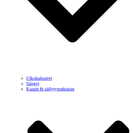
Ulkokalusteet
Sängyt
Kaapit & säilytysratkaisut