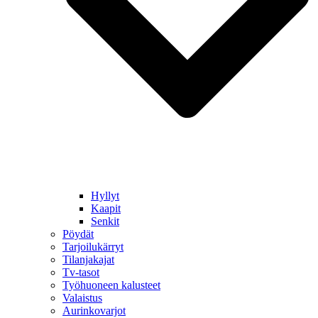
Hyllyt
Kaapit
Senkit
Pöydät
Tarjoilukärryt
Tilanjakajat
Tv-tasot
Työhuoneen kalusteet
Valaistus
Aurinkovarjot