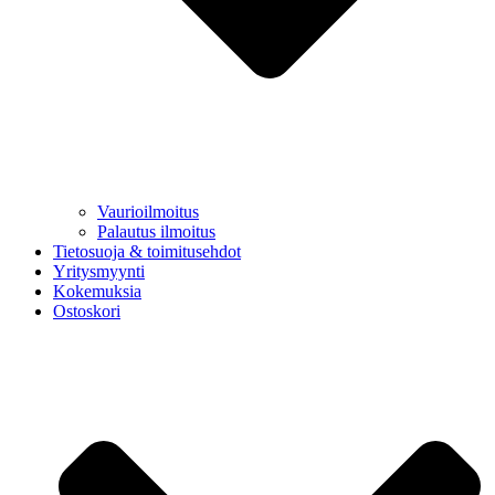
Vaurioilmoitus
Palautus ilmoitus
Tietosuoja & toimitusehdot
Yritysmyynti
Kokemuksia
Ostoskori