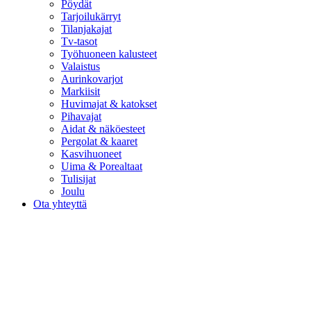
Pöydät
Tarjoilukärryt
Tilanjakajat
Tv-tasot
Työhuoneen kalusteet
Valaistus
Aurinkovarjot
Markiisit
Huvimajat & katokset
Pihavajat
Aidat & näköesteet
Pergolat & kaaret
Kasvihuoneet
Uima & Porealtaat
Tulisijat
Joulu
Ota yhteyttä