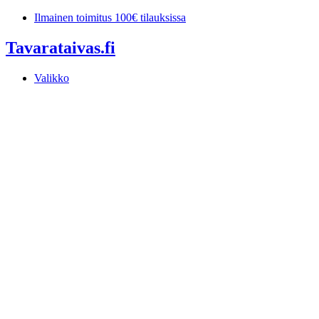
Mene
Ilmainen toimitus 100€ tilauksissa
sisältöön
Tavarataivas.fi
Valikko