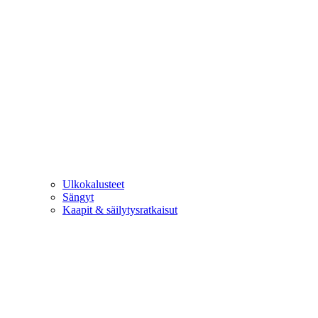
Ulkokalusteet
Sängyt
Kaapit & säilytysratkaisut