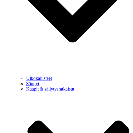
Ulkokalusteet
Sängyt
Kaapit & säilytysratkaisut