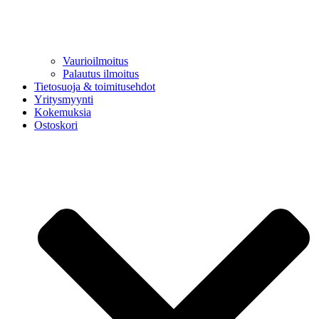
Vaurioilmoitus
Palautus ilmoitus
Tietosuoja & toimitusehdot
Yritysmyynti
Kokemuksia
Ostoskori