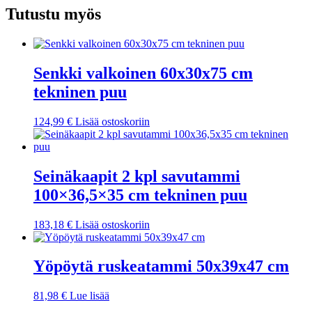
Tutustu myös
Senkki valkoinen 60x30x75 cm
tekninen puu
124,99
€
Lisää ostoskoriin
Seinäkaapit 2 kpl savutammi
100×36,5×35 cm tekninen puu
183,18
€
Lisää ostoskoriin
Yöpöytä ruskeatammi 50x39x47 cm
81,98
€
Lue lisää