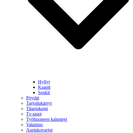
Hyllyt
Kaapit
Senkit
Pöydät
Tarjoilukärryt
Tilanjakajat
Tv-tasot
Työhuoneen kalusteet
Valaistus
Aurinkovarjot