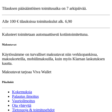
Tilauksen pääsääntöinen toimitusaika on 7 arkipäivää.
Alle 100 € tilauksissa toimituskulut alk. 6,90
Kalusteet toimitetaan automaattisesti kotiintoimitettuna.
Maksutavat
Käytössämme on turvalliset maksutavat niin verkkopankissa,
maksukorteilla, mobiilimaksuilla, kuin myös Klarnan laskutuksen
kautta.
Maksutavat tarjoaa Viva Wallet
Pikalinkit
Kokemuksia
Palautus ilmoitus
Vaurioilmoitus
Ota yhteyttä
Tietosuoja & toimitusehdot