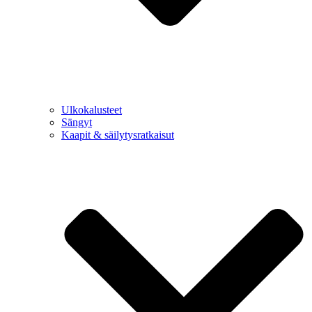
Ulkokalusteet
Sängyt
Kaapit & säilytysratkaisut