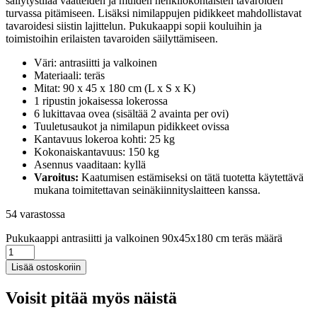
säilytystilaa vaatteiden ja muiden henkilökohtaisten tavaroiden
turvassa pitämiseen. Lisäksi nimilappujen pidikkeet mahdollistavat
tavaroidesi siistin lajittelun. Pukukaappi sopii kouluihin ja
toimistoihin erilaisten tavaroiden säilyttämiseen.
Väri: antrasiitti ja valkoinen
Materiaali: teräs
Mitat: 90 x 45 x 180 cm (L x S x K)
1 ripustin jokaisessa lokerossa
6 lukittavaa ovea (sisältää 2 avainta per ovi)
Tuuletusaukot ja nimilapun pidikkeet ovissa
Kantavuus lokeroa kohti: 25 kg
Kokonaiskantavuus: 150 kg
Asennus vaaditaan: kyllä
Varoitus:
Kaatumisen estämiseksi on tätä tuotetta käytettävä
mukana toimitettavan seinäkiinnityslaitteen kanssa.
54 varastossa
Pukukaappi antrasiitti ja valkoinen 90x45x180 cm teräs määrä
Lisää ostoskoriin
Voisit pitää myös näistä