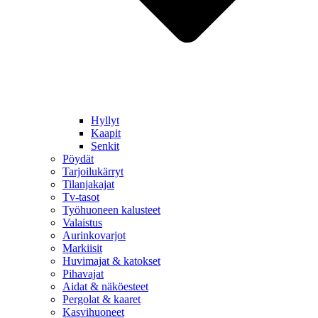
Hyllyt
Kaapit
Senkit
Pöydät
Tarjoilukärryt
Tilanjakajat
Tv-tasot
Työhuoneen kalusteet
Valaistus
Aurinkovarjot
Markiisit
Huvimajat & katokset
Pihavajat
Aidat & näköesteet
Pergolat & kaaret
Kasvihuoneet