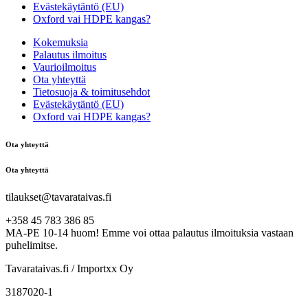
Evästekäytäntö (EU)
Oxford vai HDPE kangas?
Kokemuksia
Palautus ilmoitus
Vaurioilmoitus
Ota yhteyttä
Tietosuoja & toimitusehdot
Evästekäytäntö (EU)
Oxford vai HDPE kangas?
Ota yhteyttä
Ota yhteyttä
tilaukset@tavarataivas.fi
+358 45 783 386 85
MA-PE 10-14 huom! Emme voi ottaa palautus ilmoituksia vastaan
puhelimitse.
Tavarataivas.fi / Importxx Oy
3187020-1