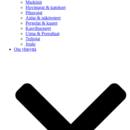
Markiisit
Huvimajat & katokset
Pihavajat
Aidat & näköesteet
Pergolat & kaaret
Kasvihuoneet
Uima & Porealtaat
Tulisijat
Joulu
Ota yhteyttä