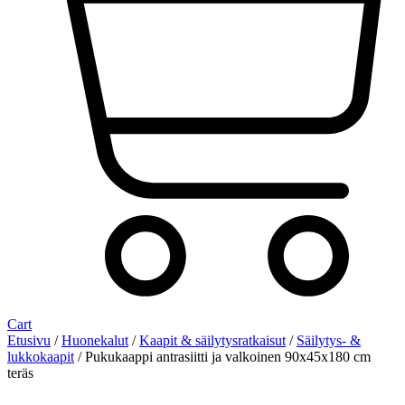
Cart
Etusivu
/
Huonekalut
/
Kaapit & säilytysratkaisut
/
Säilytys- &
lukkokaapit
/ Pukukaappi antrasiitti ja valkoinen 90x45x180 cm
teräs