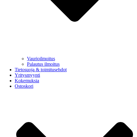
Vaurioilmoitus
Palautus ilmoitus
Tietosuoja & toimitusehdot
Yritysmyynti
Kokemuksia
Ostoskori