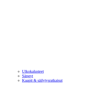
Ulkokalusteet
Sängyt
Kaapit & säilytysratkaisut