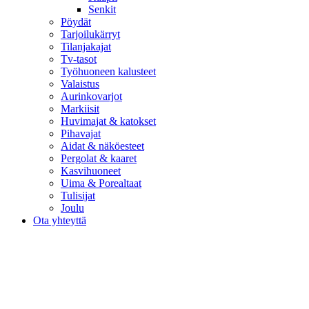
Senkit
Pöydät
Tarjoilukärryt
Tilanjakajat
Tv-tasot
Työhuoneen kalusteet
Valaistus
Aurinkovarjot
Markiisit
Huvimajat & katokset
Pihavajat
Aidat & näköesteet
Pergolat & kaaret
Kasvihuoneet
Uima & Porealtaat
Tulisijat
Joulu
Ota yhteyttä