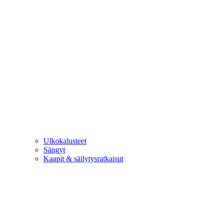
Ulkokalusteet
Sängyt
Kaapit & säilytysratkaisut