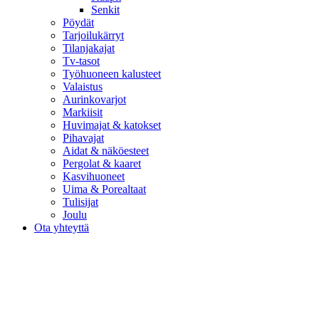
Senkit
Pöydät
Tarjoilukärryt
Tilanjakajat
Tv-tasot
Työhuoneen kalusteet
Valaistus
Aurinkovarjot
Markiisit
Huvimajat & katokset
Pihavajat
Aidat & näköesteet
Pergolat & kaaret
Kasvihuoneet
Uima & Porealtaat
Tulisijat
Joulu
Ota yhteyttä