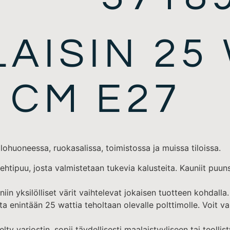
AISIN 25
 CM E27
uoneessa, ruokasalissa, toimistossa ja muissa tiloissa.
htipuu, josta valmistetaan tukevia kalusteita. Kauniit puuns
in yksilölliset värit vaihtelevat jokaisen tuotteen kohdalla.
intään 25 wattia teholtaan olevalle polttimolle. Voit vali
lty varjostin, sopii täydellisesti maalaistyyliseen tai teollis