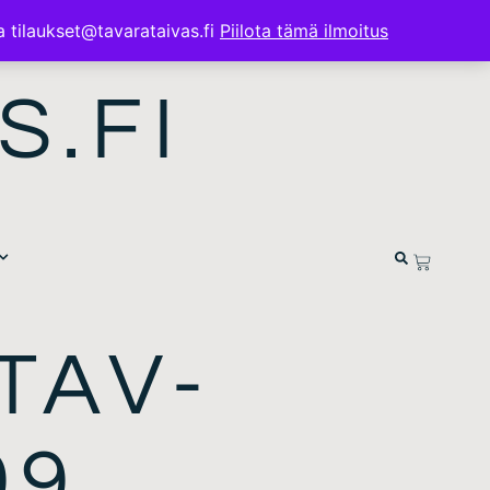
a tilaukset@tavarataivas.fi
Piilota tämä ilmoitus
S.FI
TAV-
99