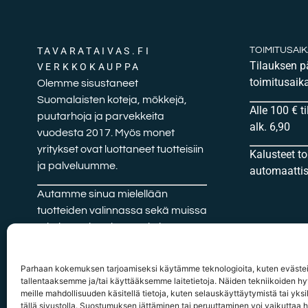
TAVARATAIVAS.FI
TOIMITUSAI
Tilauksen 
VERKKOKAUPPA
toimitusaika
Olemme sisustaneet
Suomalaisten koteja, mökkejä,
Alle 100 € t
puutarhoja ja parvekkeita
alk. 6,90
vuodesta 2017. Myös monet
yritykset ovat luottaneet tuotteisiin
Kalusteet t
ja palveluumme.
automaattise
Autamme sinua mielellään
tuotteiden valinnassa sekä muissa
mietityttävissä kysymyksissä.
Parhaan kokemuksen tarjoamiseksi käytämme teknologioita, kuten evästei
tallentaaksemme ja/tai käyttääksemme laitetietoja. Näiden tekniikoiden 
meille mahdollisuuden käsitellä tietoja, kuten selauskäyttäytymistä tai yksil
tällä sivustolla. Suostumuksen jättäminen tai peruuttaminen voi vaikuttaa ha