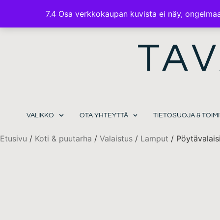
7.4 Osa verkkokaupan kuvista ei näy, ongelmaa 
TAV
VALIKKO
OTA YHTEYTTÄ
TIETOSUOJA & TOI
Etusivu
/
Koti & puutarha
/
Valaistus
/
Lamput
/ Pöytävalai