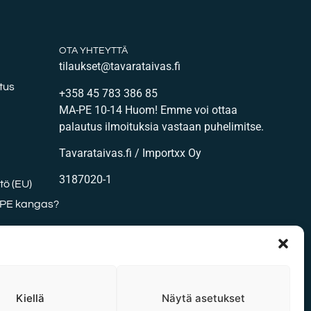
OTA YHTEYTTÄ
tilaukset@tavarataivas.fi
tus
+358 45 783 386 85
MA-PE 10-14 Huom! Emme voi ottaa
palautus ilmoituksia vastaan puhelimitse.
Tavarataivas.fi / Importxx Oy
3187020-1
ö (EU)
DPE kangas?
Kiellä
Näytä asetukset