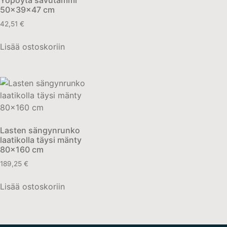
Yöpöytä savutammi
50x39x47 cm
42,51
€
Lisää ostoskoriin
Lasten sängynrunko
laatikolla täysi mänty
80×160 cm
189,25
€
Lisää ostoskoriin