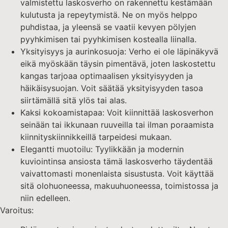
valmistettu laskosverho on rakennettu kestämään
kulutusta ja repeytymistä. Ne on myös helppo
puhdistaa, ja yleensä se vaatii kevyen pölyjen
pyyhkimisen tai pyyhkimisen kostealla liinalla.
Yksityisyys ja aurinkosuoja: Verho ei ole läpinäkyvä
eikä myöskään täysin pimentävä, joten laskostettu
kangas tarjoaa optimaalisen yksityisyyden ja
häikäisysuojan. Voit säätää yksityisyyden tasoa
siirtämällä sitä ylös tai alas.
Kaksi kokoamistapaa: Voit kiinnittää laskosverhon
seinään tai ikkunaan ruuveilla tai ilman poraamista
kiinnityskiinnikkeillä tarpeidesi mukaan.
Elegantti muotoilu: Tyylikkään ja modernin
kuviointinsa ansiosta tämä laskosverho täydentää
vaivattomasti monenlaista sisustusta. Voit käyttää
sitä olohuoneessa, makuuhuoneessa, toimistossa ja
niin edelleen.
Varoitus: