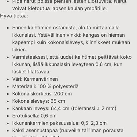
Pidä narut poissa pienten lasten ulottuvilta. Narut
voivat kietoutua lapsen kaulan ympärille.
Hyvä tietää:
Ennen kaihtimien ostamista, aloita mittaamalla
ikkunalasi. Ystävällinen vinkki: kangas on hieman
kapeampi kuin kokonaisleveys, kiinnikkeet mukaan
lukien.
Varmistaaksesi, että uudet kaihtimet peittävät koko
ikkunan, lisää ikkunalasin leveyteen 0,6 cm, kun
lasket tilattavaa.
Väri: Kermanvärinen
Materiaali: 100 % polyesteriä
Kokonaiskorkeus: 200 cm
Kokonaisleveys: 65 cm
Kankaan leveys: 64,4 cm (toleranssi ± 2 mm)
Erotuksella: 0,6 cm
Ikkunankarmien paksuusalue: 0,5–2,3 cm
Kaksi asennustapaa (ruuveilla tai ilman porausta