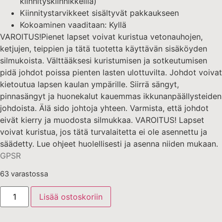
kiinnityskiinnikkeillä)
Kiinnitystarvikkeet sisältyvät pakkaukseen
Kokoaminen vaaditaan: Kyllä
VAROITUS!Pienet lapset voivat kuristua vetonauhojen,
ketjujen, teippien ja tätä tuotetta käyttävän sisäköyden
silmukoista. Välttääksesi kuristumisen ja sotkeutumisen
pidä johdot poissa pienten lasten ulottuvilta. Johdot voivat
kietoutua lapsen kaulan ympärille. Siirrä sängyt,
pinnasängyt ja huonekalut kauemmas ikkunanpäällysteiden
johdoista. Älä sido johtoja yhteen. Varmista, että johdot
eivät kierry ja muodosta silmukkaa. VAROITUS! Lapset
voivat kuristua, jos tätä turvalaitetta ei ole asennettu ja
säädetty. Lue ohjeet huolellisesti ja asenna niiden mukaan.
GPSR
63 varastossa
Lisää ostoskoriin