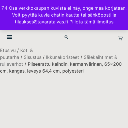
ILMAINEN TOIMITUS 100€ TILAUKSISSA
7.4 Osa verkkokaupan kuvista ei näy, ongelmaa korjataan.
Voit pyytää kuvia chatin kautta tai sähköpostilla
TAVARATAIVAS.FI
tilaukset@tavarataivas.fi
Piilota tämä ilmoitus
OTA YHTEYTTÄ
TIETOSUOJA & TOIMITUSEHDOT
Etusivu
/
Koti &
puutarha
/
Sisustus
/
Ikkunakoristeet
/
Sälekaihtimet &
rullaverhot
/ Pliseerattu kaihdin, kermanvärinen, 65×200
cm, kangas, leveys 64,4 cm, polyesteri