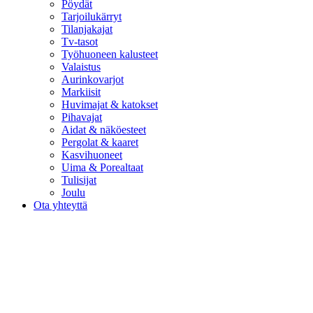
Pöydät
Tarjoilukärryt
Tilanjakajat
Tv-tasot
Työhuoneen kalusteet
Valaistus
Aurinkovarjot
Markiisit
Huvimajat & katokset
Pihavajat
Aidat & näköesteet
Pergolat & kaaret
Kasvihuoneet
Uima & Porealtaat
Tulisijat
Joulu
Ota yhteyttä