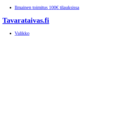
Mene
Ilmainen toimitus 100€ tilauksissa
sisältöön
Tavarataivas.fi
Valikko