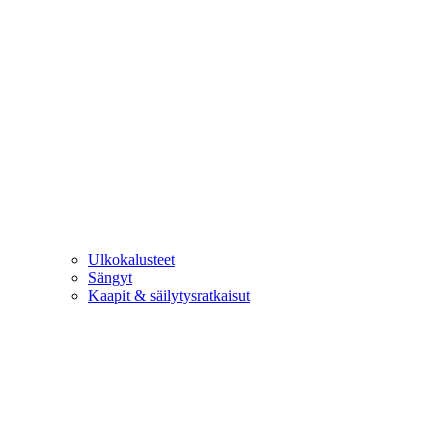
Ulkokalusteet
Sängyt
Kaapit & säilytysratkaisut