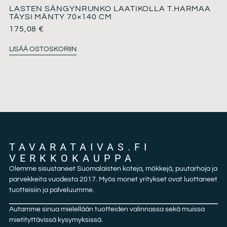
LASTEN SÄNGYNRUNKO LAATIKOLLA T.HARMAA
TÄYSI MÄNTY 70×140 CM
175,08
€
LISÄÄ OSTOSKORIIN
TAVARATAIVAS.FI
VERKKOKAUPPA
Olemme sisustaneet Suomalaisten koteja, mökkejä, puutarhoja ja
parvekkeita vuodesta 2017. Myös monet yritykset ovat luottaneet
tuotteisiin ja palveluumme.
Autamme sinua mielellään tuotteiden valinnassa sekä muissa
mietityttävissä kysymyksissä.