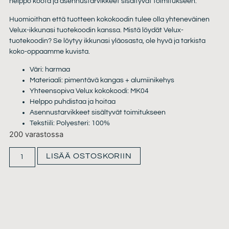
helppo koota ja asennustarvikkeet sisältyvät toimitukseen.
Huomioithan että tuotteen kokokoodin tulee olla yhteneväinen
Velux-ikkunasi tuotekoodin kanssa. Mistä löydät Velux-
tuotekoodin? Se löytyy ikkunasi yläosasta, ole hyvä ja tarkista
koko-oppaamme kuvista.
Väri: harmaa
Materiaali: pimentävä kangas + alumiinikehys
Yhteensopiva Velux kokokoodi: MK04
Helppo puhdistaa ja hoitaa
Asennustarvikkeet sisältyvät toimitukseen
Tekstiili: Polyesteri: 100%
200 varastossa
LISÄÄ OSTOSKORIIN