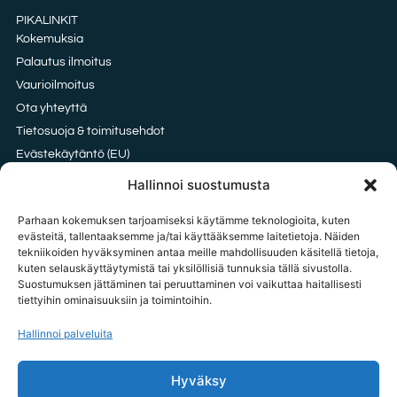
PIKALINKIT
Kokemuksia
Palautus ilmoitus
Vaurioilmoitus
Ota yhteyttä
Tietosuoja & toimitusehdot
Evästekäytäntö (EU)
Oxford vai HDPE kangas?
Hallinnoi suostumusta
Parhaan kokemuksen tarjoamiseksi käytämme teknologioita, kuten
evästeitä, tallentaaksemme ja/tai käyttääksemme laitetietoja. Näiden
tekniikoiden hyväksyminen antaa meille mahdollisuuden käsitellä tietoja,
OTA YHTEYTTÄ
kuten selauskäyttäytymistä tai yksilöllisiä tunnuksia tällä sivustolla.
tilaukset@tavarataivas.fi
Suostumuksen jättäminen tai peruuttaminen voi vaikuttaa haitallisesti
tiettyihin ominaisuuksiin ja toimintoihin.
+358 45 783 386 85
MA-PE 10-14 Huom! Emme voi ottaa palautus ilmoituksia vastaan
Hallinnoi palveluita
puhelimitse.
Hyväksy
Tavarataivas.fi / Importxx Oy