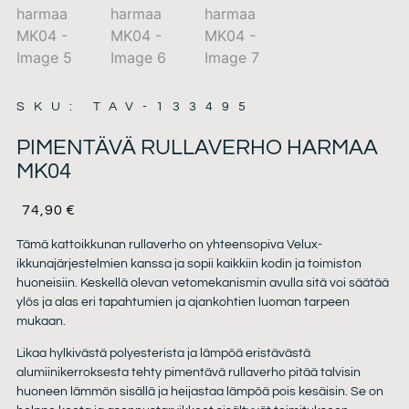
SKU: TAV-133495
PIMENTÄVÄ RULLAVERHO HARMAA
MK04
74,90
€
Tämä kattoikkunan rullaverho on yhteensopiva Velux-
ikkunajärjestelmien kanssa ja sopii kaikkiin kodin ja toimiston
huoneisiin. Keskellä olevan vetomekanismin avulla sitä voi säätää
ylös ja alas eri tapahtumien ja ajankohtien luoman tarpeen
mukaan.
Likaa hylkivästä polyesterista ja lämpöä eristävästä
alumiinikerroksesta tehty pimentävä rullaverho pitää talvisin
huoneen lämmön sisällä ja heijastaa lämpöä pois kesäisin. Se on