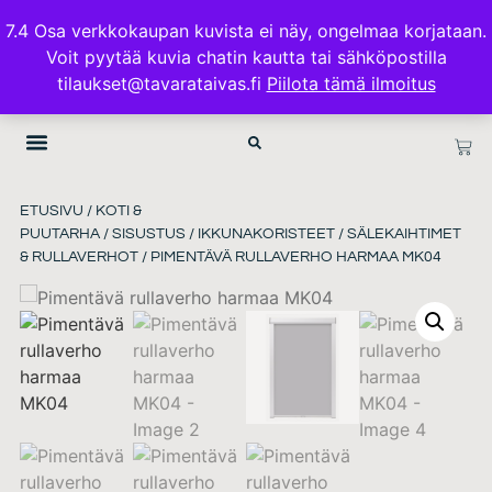
ILMAINEN TOIMITUS 100€ TILAUKSISSA
7.4 Osa verkkokaupan kuvista ei näy, ongelmaa korjataan.
Voit pyytää kuvia chatin kautta tai sähköpostilla
TAVARATAIVAS.FI
tilaukset@tavarataivas.fi
Piilota tämä ilmoitus
ETUSIVU
/
KOTI &
PUUTARHA
/
SISUSTUS
/
IKKUNAKORISTEET
/
SÄLEKAIHTIMET
& RULLAVERHOT
/ PIMENTÄVÄ RULLAVERHO HARMAA MK04