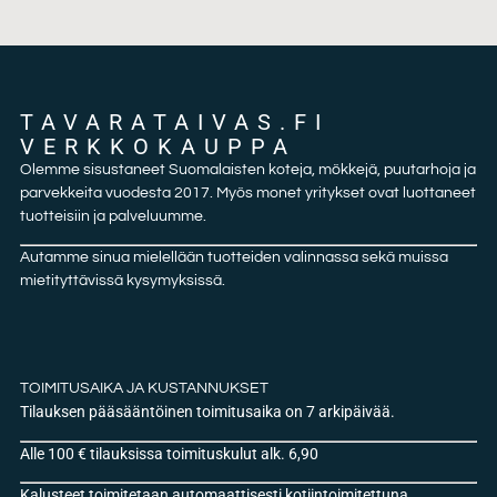
TAVARATAIVAS.FI
VERKKOKAUPPA
Olemme sisustaneet Suomalaisten koteja, mökkejä, puutarhoja ja
parvekkeita vuodesta 2017. Myös monet yritykset ovat luottaneet
tuotteisiin ja palveluumme.
Autamme sinua mielellään tuotteiden valinnassa sekä muissa
mietityttävissä kysymyksissä.
TOIMITUSAIKA JA KUSTANNUKSET
Tilauksen pääsääntöinen toimitusaika on 7 arkipäivää.
Alle 100 € tilauksissa toimituskulut alk. 6,90
Kalusteet toimitetaan automaattisesti kotiintoimitettuna.