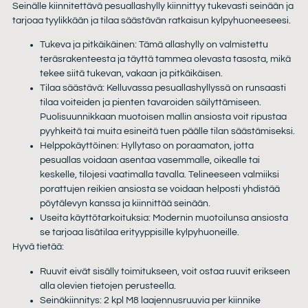
Seinälle kiinnitettävä pesuallashylly kiinnittyy tukevasti seinään ja
tarjoaa tyylikkään ja tilaa säästävän ratkaisun kylpyhuoneeseesi.
Tukeva ja pitkäikäinen: Tämä allashylly on valmistettu
teräsrakenteesta ja täyttä tammea olevasta tasosta, mikä
tekee siitä tukevan, vakaan ja pitkäikäisen.
Tilaa säästävä: Kelluvassa pesuallashyllyssä on runsaasti
tilaa voiteiden ja pienten tavaroiden säilyttämiseen.
Puolisuunnikkaan muotoisen mallin ansiosta voit ripustaa
pyyhkeitä tai muita esineitä tuen päälle tilan säästämiseksi.
Helppokäyttöinen: Hyllytaso on poraamaton, jotta
pesuallas voidaan asentaa vasemmalle, oikealle tai
keskelle, tilojesi vaatimalla tavalla. Telineeseen valmiiksi
porattujen reikien ansiosta se voidaan helposti yhdistää
pöytälevyn kanssa ja kiinnittää seinään.
Useita käyttötarkoituksia: Modernin muotoilunsa ansiosta
se tarjoaa lisätilaa erityyppisille kylpyhuoneille.
Hyvä tietää:
Ruuvit eivät sisälly toimitukseen, voit ostaa ruuvit erikseen
alla olevien tietojen perusteella.
Seinäkiinnitys: 2 kpl M8 laajennusruuvia per kiinnike