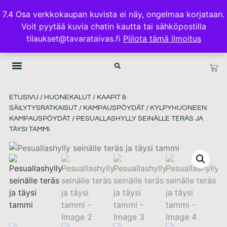
ILMAINEN TOIMITUS 100€ TILAUKSISSA
7.4 Osa verkkokaupan kuvista ei näy, ongelmaa korjataan.
Voit pyytää kuvia chatin kautta tai sähköpostilla
TAVARATAIVAS.FI
tilaukset@tavarataivas.fi
Piilota tämä ilmoitus
ETUSIVU
/
HUONEKALUT
/
KAAPIT &
SÄILYTYSRATKAISUT
/
KAMPAUSPÖYDÄT
/
KYLPYHUONEEN
KAMPAUSPÖYDÄT
/ PESUALLASHYLLY SEINÄLLE TERÄS JA
TÄYSI TAMMI