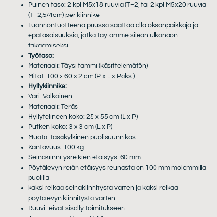
Puinen taso: 2 kpl M5x18 ruuvia (T=2) tai 2 kpl M5x20 ruuvia
(T=2,5/4cm) per kiinnike
Luonnontuotteena puussa saattaa olla oksanpaikkoja ja
epätasaisuuksia, jotka täytämme sileän ulkonäön
takaamiseksi.
Työtaso:
Materiaali: Täysi tammi (käsittelemätön)
Mitat: 100 x 60 x 2 cm (P x L x Paks.)
Hyllykiinnike:
Väri: Valkoinen
Materiaali: Teräs
Hyllytelineen koko: 25 x 55 cm (L x P)
Putken koko: 3 x 3 cm (L x P)
Muoto: tasakylkinen puolisuunnikas
Kantavuus: 100 kg
Seinäkiinnitysreikien etäisyys: 60 mm
Pöytälevyn reiän etäisyys reunasta on 100 mm molemmilla
puolilla
kaksi reikää seinäkiinnitystä varten ja kaksi reikää
pöytälevyn kiinnitystä varten
Ruuvit eivät sisälly toimitukseen