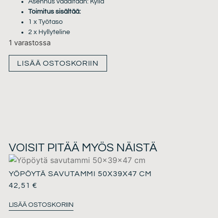
Asennus vaaditaan: Kyllä
Toimitus sisältää:
1 x Työtaso
2 x Hyllyteline
1 varastossa
LISÄÄ OSTOSKORIIN
VOISIT PITÄÄ MYÖS NÄISTÄ
YÖPÖYTÄ SAVUTAMMI 50X39X47 CM
42,51
€
LISÄÄ OSTOSKORIIN