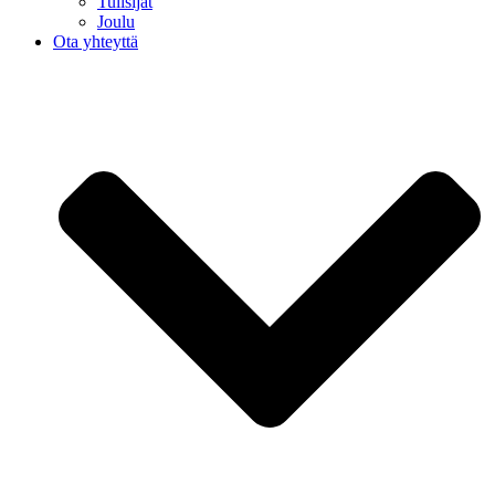
Tulisijat
Joulu
Ota yhteyttä