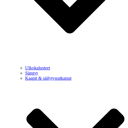
Ulkokalusteet
Sängyt
Kaapit & säilytysratkaisut