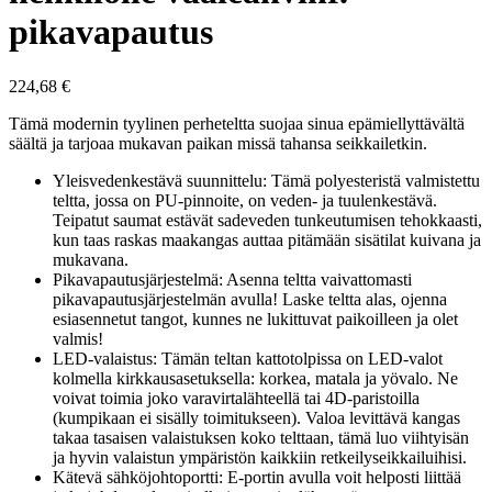
pikavapautus
224,68
€
Tämä modernin tyylinen perheteltta suojaa sinua epämiellyttävältä
säältä ja tarjoaa mukavan paikan missä tahansa seikkailetkin.
Yleisvedenkestävä suunnittelu: Tämä polyesteristä valmistettu
teltta, jossa on PU-pinnoite, on veden- ja tuulenkestävä.
Teipatut saumat estävät sadeveden tunkeutumisen tehokkaasti,
kun taas raskas maakangas auttaa pitämään sisätilat kuivana ja
mukavana.
Pikavapautusjärjestelmä: Asenna teltta vaivattomasti
pikavapautusjärjestelmän avulla! Laske teltta alas, ojenna
esiasennetut tangot, kunnes ne lukittuvat paikoilleen ja olet
valmis!
LED-valaistus: Tämän teltan kattotolpissa on LED-valot
kolmella kirkkausasetuksella: korkea, matala ja yövalo. Ne
voivat toimia joko varavirtalähteellä tai 4D-paristoilla
(kumpikaan ei sisälly toimitukseen). Valoa levittävä kangas
takaa tasaisen valaistuksen koko telttaan, tämä luo viihtyisän
ja hyvin valaistun ympäristön kaikkiin retkeilyseikkailuihisi.
Kätevä sähköjohtoportti: E-portin avulla voit helposti liittää