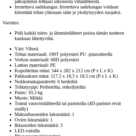
jatkojohdon telttaasi ulkoisesta virtalähteestä.
Irrotettava sadekangas: Irrotettava sadekangas voidaan
kiinnittää teltan yläosaan sään ja yksityisyyden suojaksi.
Varoitus:
Pidä kaikki tulen- ja lämmönlähteet poissa tämän tuotteen
kankaan lähettyviltä.
Väri: Vihreä
Teltan materiaali: 190T polyesteri PU -pinnoitteella
Verkon materiaali: 68D polyesteri
Lattian materiaali: PE
Kupoliteltan mitat: 344 x 282 x 212 cm (P x L x K)
Pakkauksen mitat: 117,5 x 18,5 x 18,5 cm (P x L x K)
Nukkumakapasiteetti: 6 henkilöä
Telttatyyppi: Perheteltta, retkeilyteltta
Paino: 10,3 kg
Muoto: Mökki
Toimii varavirtalähteellä tai paristoilla (4D-paristot eivät
sisälly)
Makuuhuoneiden lukumäärä: 1
Ovien lukumäärä: 1
Ikkunoiden lukumäärä: 3
LED-valoilla