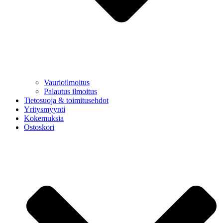
Vaurioilmoitus
Palautus ilmoitus
Tietosuoja & toimitusehdot
Yritysmyynti
Kokemuksia
Ostoskori