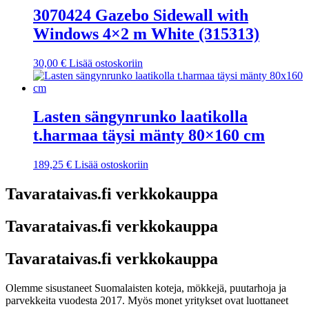
3070424 Gazebo Sidewall with
Windows 4×2 m White (315313)
30,00
€
Lisää ostoskoriin
Lasten sängynrunko laatikolla
t.harmaa täysi mänty 80×160 cm
189,25
€
Lisää ostoskoriin
Tavarataivas.fi verkkokauppa
Tavarataivas.fi verkkokauppa
Tavarataivas.fi verkkokauppa
Olemme sisustaneet Suomalaisten koteja, mökkejä, puutarhoja ja
parvekkeita vuodesta 2017. Myös monet yritykset ovat luottaneet