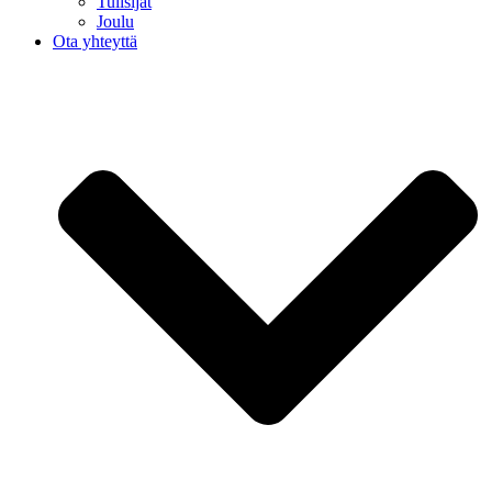
Tulisijat
Joulu
Ota yhteyttä