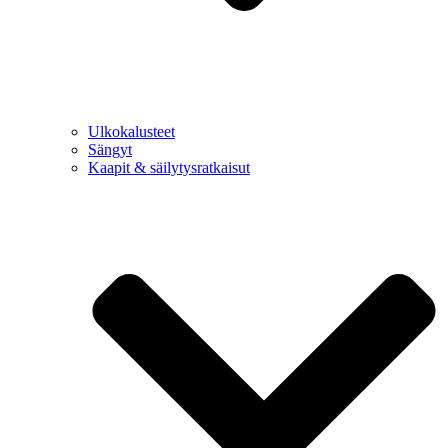
Ulkokalusteet
Sängyt
Kaapit & säilytysratkaisut