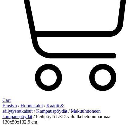
Cart
Etusivu
/
Huonekalut
/
Kaapit &
säilytysratkaisut
/
Kampauspöydät
/
Makuuhuoneen
kampauspöydät
/ Peilipöytä LED-valoilla betoninharmaa
130x50x132,5 cm