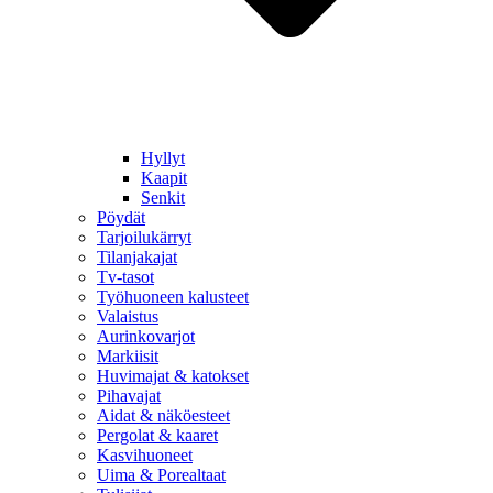
Hyllyt
Kaapit
Senkit
Pöydät
Tarjoilukärryt
Tilanjakajat
Tv-tasot
Työhuoneen kalusteet
Valaistus
Aurinkovarjot
Markiisit
Huvimajat & katokset
Pihavajat
Aidat & näköesteet
Pergolat & kaaret
Kasvihuoneet
Uima & Porealtaat