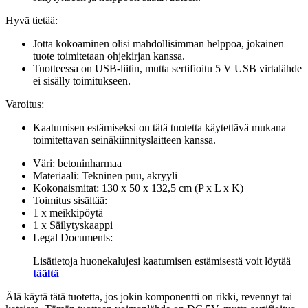
Hyvä tietää:
Jotta kokoaminen olisi mahdollisimman helppoa, jokainen
tuote toimitetaan ohjekirjan kanssa.
Tuotteessa on USB-liitin, mutta sertifioitu 5 V USB virtalähde
ei sisälly toimitukseen.
Varoitus:
Kaatumisen estämiseksi on tätä tuotetta käytettävä mukana
toimitettavan seinäkiinnityslaitteen kanssa.
Väri: betoninharmaa
Materiaali: Tekninen puu, akryyli
Kokonaismitat: 130 x 50 x 132,5 cm (P x L x K)
Toimitus sisältää:
1 x meikkipöytä
1 x Säilytyskaappi
Legal Documents:
Lisätietoja huonekalujesi kaatumisen estämisestä voit löytää
täältä
Älä käytä tätä tuotetta, jos jokin komponentti on rikki, revennyt tai