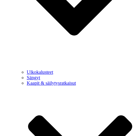
Ulkokalusteet
Sängyt
Kaapit & säilytysratkaisut