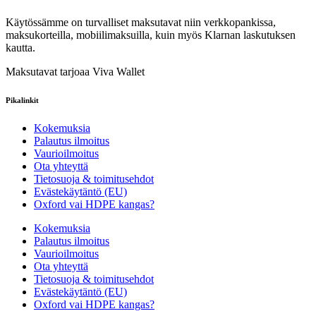
Käytössämme on turvalliset maksutavat niin verkkopankissa,
maksukorteilla, mobiilimaksuilla, kuin myös Klarnan laskutuksen
kautta.
Maksutavat tarjoaa Viva Wallet
Pikalinkit
Kokemuksia
Palautus ilmoitus
Vaurioilmoitus
Ota yhteyttä
Tietosuoja & toimitusehdot
Evästekäytäntö (EU)
Oxford vai HDPE kangas?
Kokemuksia
Palautus ilmoitus
Vaurioilmoitus
Ota yhteyttä
Tietosuoja & toimitusehdot
Evästekäytäntö (EU)
Oxford vai HDPE kangas?