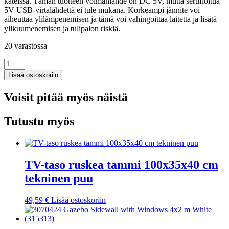
kateissa. Tämän tuotteen voimanlähde on DC 5V, mutta sertifioitua
5V USB-virtalähdettä ei tule mukana. Korkeampi jännite voi
aiheuttaa ylilämpenemisen ja tämä voi vahingoittaa laitetta ja lisätä
ylikuumenemisen ja tulipalon riskiä.
20 varastossa
Peilipöytä
LED-
Lisää ostoskoriin
valoilla
betoninharmaa
Voisit pitää myös näistä
130x50x132,5
cm
määrä
Tutustu myös
TV-taso ruskea tammi 100x35x40 cm
tekninen puu
49,59
€
Lisää ostoskoriin