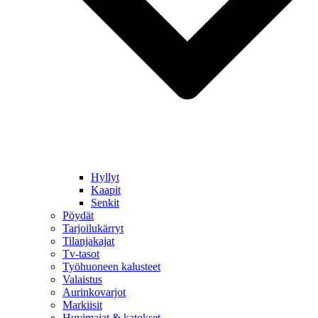
Hyllyt
Kaapit
Senkit
Pöydät
Tarjoilukärryt
Tilanjakajat
Tv-tasot
Työhuoneen kalusteet
Valaistus
Aurinkovarjot
Markiisit
Huvimajat & katokset