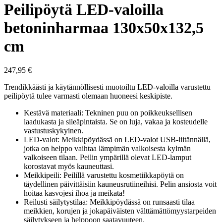
Peilipöytä LED-valoilla
betoninharmaa 130x50x132,5
cm
247,95
€
Trendikkäästi ja käytännöllisesti muotoiltu LED-valoilla varustettu
peilipöytä tulee varmasti olemaan huoneesi keskipiste.
Kestävä materiaali: Tekninen puu on poikkeuksellisen
laadukasta ja sileäpintaista. Se on luja, vakaa ja kosteudelle
vastustuskykyinen.
LED-valot: Meikkipöydässä on LED-valot USB-liitännällä,
jotka on helppo vaihtaa lämpimän valkoisesta kylmän
valkoiseen tilaan. Peilin ympärillä olevat LED-lamput
korostavat myös kauneuttasi.
Meikkipeili: Peilillä varustettu kosmetiikkapöytä on
täydellinen päivittäisiin kauneusrutiineihisi. Pelin ansiosta voit
hoitaa kasvojesi ihoa ja meikata!
Reilusti säilytystilaa: Meikkipöydässä on runsaasti tilaa
meikkien, korujen ja jokapäiväisten välttämättömyystarpeiden
säilytykseen ja helppoon saatavuuteen.