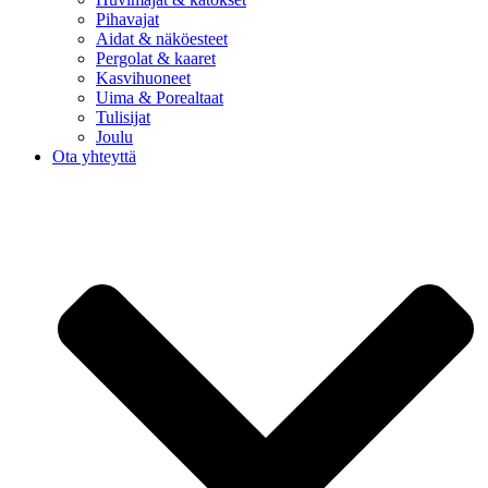
Pihavajat
Aidat & näköesteet
Pergolat & kaaret
Kasvihuoneet
Uima & Porealtaat
Tulisijat
Joulu
Ota yhteyttä