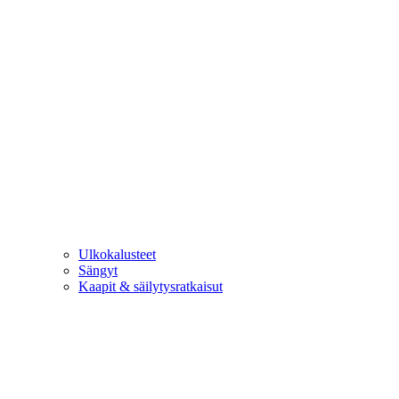
Ulkokalusteet
Sängyt
Kaapit & säilytysratkaisut