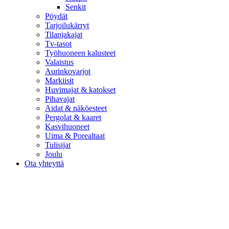
Senkit
Pöydät
Tarjoilukärryt
Tilanjakajat
Tv-tasot
Työhuoneen kalusteet
Valaistus
Aurinkovarjot
Markiisit
Huvimajat & katokset
Pihavajat
Aidat & näköesteet
Pergolat & kaaret
Kasvihuoneet
Uima & Porealtaat
Tulisijat
Joulu
Ota yhteyttä