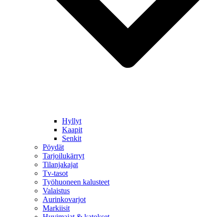
Hyllyt
Kaapit
Senkit
Pöydät
Tarjoilukärryt
Tilanjakajat
Tv-tasot
Työhuoneen kalusteet
Valaistus
Aurinkovarjot
Markiisit
Huvimajat & katokset