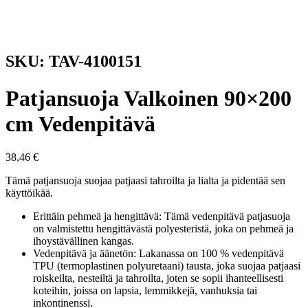
SKU: TAV-4100151
Patjansuoja Valkoinen 90×200
cm Vedenpitävä
38,46
€
Tämä patjansuoja suojaa patjaasi tahroilta ja lialta ja pidentää sen
käyttöikää.
Erittäin pehmeä ja hengittävä: Tämä vedenpitävä patjasuoja
on valmistettu hengittävästä polyesteristä, joka on pehmeä ja
ihoystävällinen kangas.
Vedenpitävä ja äänetön: Lakanassa on 100 % vedenpitävä
TPU (termoplastinen polyuretaani) tausta, joka suojaa patjaasi
roiskeilta, nesteiltä ja tahroilta, joten se sopii ihanteellisesti
koteihin, joissa on lapsia, lemmikkejä, vanhuksia tai
inkontinenssi.