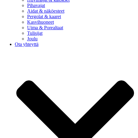
Pihavajat
Aidat & näköesteet
Pergolat & kaaret
Kasvihuoneet
Uima & Porealtaat
Tulisijat
Joulu
Ota yhteyttä