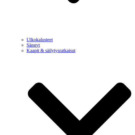
Ulkokalusteet
Sängyt
Kaapit & säilytysratkaisut