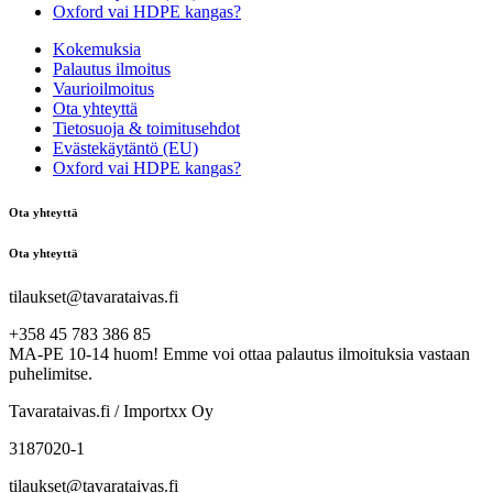
Oxford vai HDPE kangas?
Kokemuksia
Palautus ilmoitus
Vaurioilmoitus
Ota yhteyttä
Tietosuoja & toimitusehdot
Evästekäytäntö (EU)
Oxford vai HDPE kangas?
Ota yhteyttä
Ota yhteyttä
tilaukset@tavarataivas.fi
+358 45 783 386 85
MA-PE 10-14 huom! Emme voi ottaa palautus ilmoituksia vastaan
puhelimitse.
Tavarataivas.fi / Importxx Oy
3187020-1
tilaukset@tavarataivas.fi