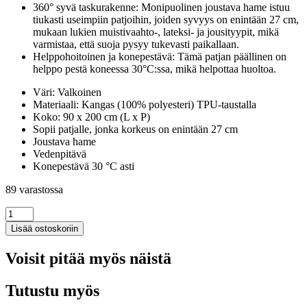
360° syvä taskurakenne: Monipuolinen joustava hame istuu
tiukasti useimpiin patjoihin, joiden syvyys on enintään 27 cm,
mukaan lukien muistivaahto-, lateksi- ja jousityypit, mikä
varmistaa, että suoja pysyy tukevasti paikallaan.
Helppohoitoinen ja konepestävä: Tämä patjan päällinen on
helppo pestä koneessa 30°C:ssa, mikä helpottaa huoltoa.
Väri: Valkoinen
Materiaali: Kangas (100% polyesteri) TPU-taustalla
Koko: 90 x 200 cm (L x P)
Sopii patjalle, jonka korkeus on enintään 27 cm
Joustava hame
Vedenpitävä
Konepestävä 30 °C asti
89 varastossa
Patjansuoja
Valkoinen
Lisää ostoskoriin
90x200
cm
Voisit pitää myös näistä
Vedenpitävä
määrä
Tutustu myös