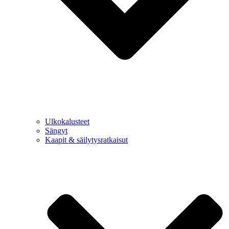
Ulkokalusteet
Sängyt
Kaapit & säilytysratkaisut