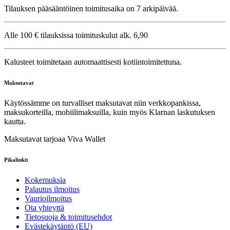
Tilauksen pääsääntöinen toimitusaika on 7 arkipäivää.
Alle 100 € tilauksissa toimituskulut alk. 6,90
Kalusteet toimitetaan automaattisesti kotiintoimitettuna.
Maksutavat
Käytössämme on turvalliset maksutavat niin verkkopankissa,
maksukorteilla, mobiilimaksuilla, kuin myös Klarnan laskutuksen
kautta.
Maksutavat tarjoaa Viva Wallet
Pikalinkit
Kokemuksia
Palautus ilmoitus
Vaurioilmoitus
Ota yhteyttä
Tietosuoja & toimitusehdot
Evästekäytäntö (EU)