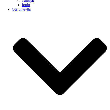
Tulisijat
Joulu
Ota yhteyttä