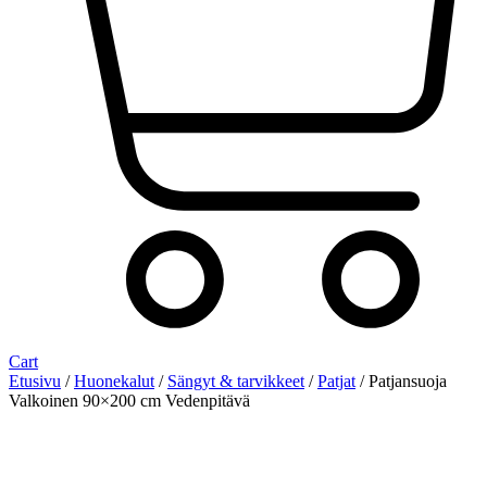
Cart
Etusivu
/
Huonekalut
/
Sängyt & tarvikkeet
/
Patjat
/ Patjansuoja
Valkoinen 90×200 cm Vedenpitävä