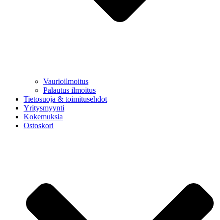
Vaurioilmoitus
Palautus ilmoitus
Tietosuoja & toimitusehdot
Yritysmyynti
Kokemuksia
Ostoskori