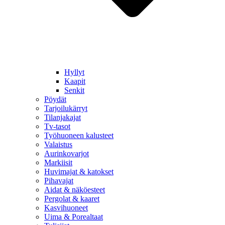
Hyllyt
Kaapit
Senkit
Pöydät
Tarjoilukärryt
Tilanjakajat
Tv-tasot
Työhuoneen kalusteet
Valaistus
Aurinkovarjot
Markiisit
Huvimajat & katokset
Pihavajat
Aidat & näköesteet
Pergolat & kaaret
Kasvihuoneet
Uima & Porealtaat