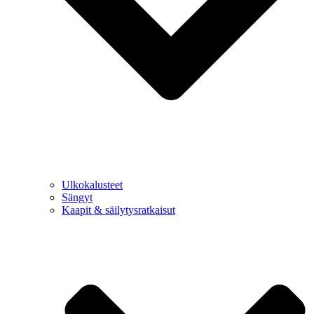
Ulkokalusteet
Sängyt
Kaapit & säilytysratkaisut