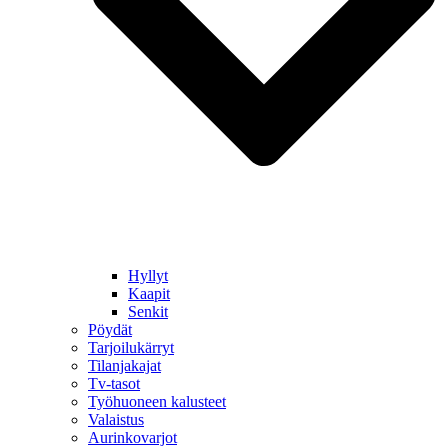
Hyllyt
Kaapit
Senkit
Pöydät
Tarjoilukärryt
Tilanjakajat
Tv-tasot
Työhuoneen kalusteet
Valaistus
Aurinkovarjot