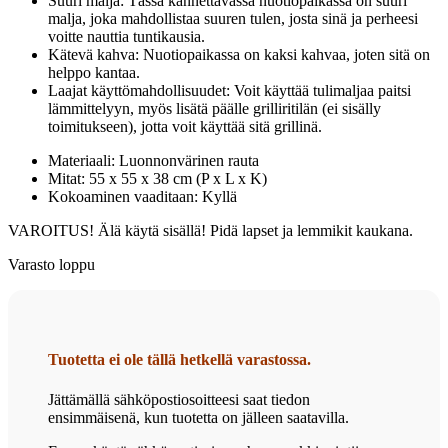
Suuri malja: Tässä kannettavassa nuotiopaikassa on suuri
malja, joka mahdollistaa suuren tulen, josta sinä ja perheesi
voitte nauttia tuntikausia.
Kätevä kahva: Nuotiopaikassa on kaksi kahvaa, joten sitä on
helppo kantaa.
Laajat käyttömahdollisuudet: Voit käyttää tulimaljaa paitsi
lämmittelyyn, myös lisätä päälle grilliritilän (ei sisälly
toimitukseen), jotta voit käyttää sitä grillinä.
Materiaali: Luonnonvärinen rauta
Mitat: 55 x 55 x 38 cm (P x L x K)
Kokoaminen vaaditaan: Kyllä
VAROITUS! Älä käytä sisällä! Pidä lapset ja lemmikit kaukana.
Varasto loppu
Tuotetta ei ole tällä hetkellä varastossa.
Jättämällä sähköpostiosoitteesi saat tiedon
ensimmäisenä, kun tuotetta on jälleen saatavilla.