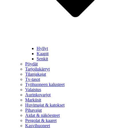
Hyllyt
Kaapit
Senkit
Pöydät
Tarjoilukärryt
Tilanjakajat
Tv-tasot
Työhuoneen kalusteet
Valaistus
Aurinkovarjot
Markiisit
Huvimajat & katokset
Pihavajat
Aidat & näköesteet
Pergolat & kaaret
Kasvihuoneet