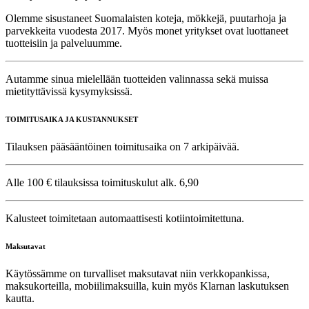
Olemme sisustaneet Suomalaisten koteja, mökkejä, puutarhoja ja
parvekkeita vuodesta 2017. Myös monet yritykset ovat luottaneet
tuotteisiin ja palveluumme.
Autamme sinua mielellään tuotteiden valinnassa sekä muissa
mietityttävissä kysymyksissä.
TOIMITUSAIKA JA KUSTANNUKSET
Tilauksen pääsääntöinen toimitusaika on 7 arkipäivää.
Alle 100 € tilauksissa toimituskulut alk. 6,90
Kalusteet toimitetaan automaattisesti kotiintoimitettuna.
Maksutavat
Käytössämme on turvalliset maksutavat niin verkkopankissa,
maksukorteilla, mobiilimaksuilla, kuin myös Klarnan laskutuksen
kautta.