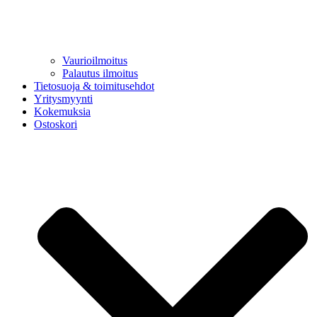
Vaurioilmoitus
Palautus ilmoitus
Tietosuoja & toimitusehdot
Yritysmyynti
Kokemuksia
Ostoskori