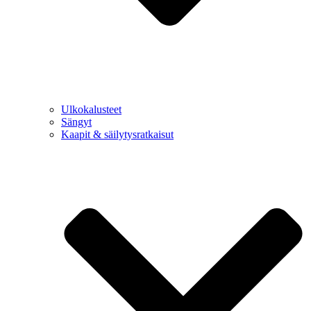
Ulkokalusteet
Sängyt
Kaapit & säilytysratkaisut