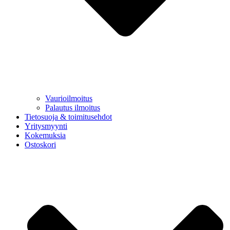
Vaurioilmoitus
Palautus ilmoitus
Tietosuoja & toimitusehdot
Yritysmyynti
Kokemuksia
Ostoskori