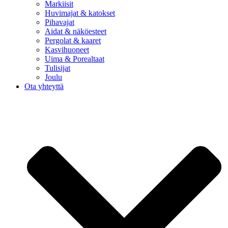
Markiisit
Huvimajat & katokset
Pihavajat
Aidat & näköesteet
Pergolat & kaaret
Kasvihuoneet
Uima & Porealtaat
Tulisijat
Joulu
Ota yhteyttä