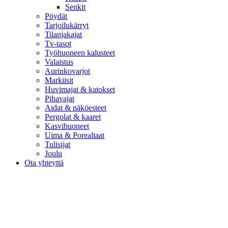
Senkit
Pöydät
Tarjoilukärryt
Tilanjakajat
Tv-tasot
Työhuoneen kalusteet
Valaistus
Aurinkovarjot
Markiisit
Huvimajat & katokset
Pihavajat
Aidat & näköesteet
Pergolat & kaaret
Kasvihuoneet
Uima & Porealtaat
Tulisijat
Joulu
Ota yhteyttä