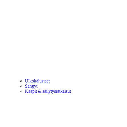
Ulkokalusteet
Sängyt
Kaapit & säilytysratkaisut