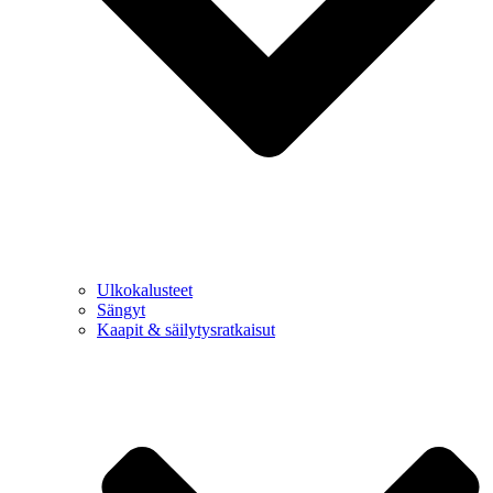
Ulkokalusteet
Sängyt
Kaapit & säilytysratkaisut