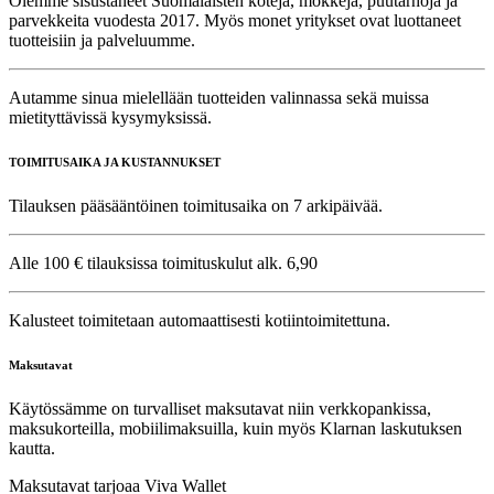
Olemme sisustaneet Suomalaisten koteja, mökkejä, puutarhoja ja
parvekkeita vuodesta 2017. Myös monet yritykset ovat luottaneet
tuotteisiin ja palveluumme.
Autamme sinua mielellään tuotteiden valinnassa sekä muissa
mietityttävissä kysymyksissä.
TOIMITUSAIKA JA KUSTANNUKSET
Tilauksen pääsääntöinen toimitusaika on 7 arkipäivää.
Alle 100 € tilauksissa toimituskulut alk. 6,90
Kalusteet toimitetaan automaattisesti kotiintoimitettuna.
Maksutavat
Käytössämme on turvalliset maksutavat niin verkkopankissa,
maksukorteilla, mobiilimaksuilla, kuin myös Klarnan laskutuksen
kautta.
Maksutavat tarjoaa Viva Wallet