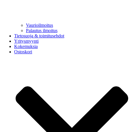
Vaurioilmoitus
Palautus ilmoitus
Tietosuoja & toimitusehdot
Yritysmyynti
Kokemuksia
Ostoskori