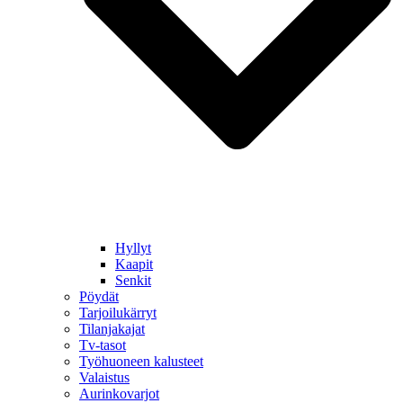
Hyllyt
Kaapit
Senkit
Pöydät
Tarjoilukärryt
Tilanjakajat
Tv-tasot
Työhuoneen kalusteet
Valaistus
Aurinkovarjot