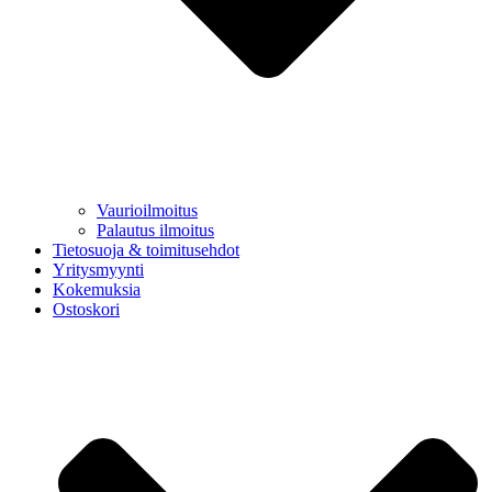
Vaurioilmoitus
Palautus ilmoitus
Tietosuoja & toimitusehdot
Yritysmyynti
Kokemuksia
Ostoskori