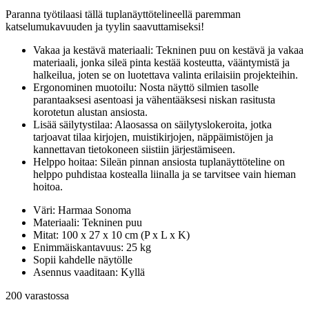
Paranna työtilaasi tällä tuplanäyttötelineellä paremman
katselumukavuuden ja tyylin saavuttamiseksi!
Vakaa ja kestävä materiaali: Tekninen puu on kestävä ja vakaa
materiaali, jonka sileä pinta kestää kosteutta, vääntymistä ja
halkeilua, joten se on luotettava valinta erilaisiin projekteihin.
Ergonominen muotoilu: Nosta näyttö silmien tasolle
parantaaksesi asentoasi ja vähentääksesi niskan rasitusta
korotetun alustan ansiosta.
Lisää säilytystilaa: Alaosassa on säilytyslokeroita, jotka
tarjoavat tilaa kirjojen, muistikirjojen, näppäimistöjen ja
kannettavan tietokoneen siistiin järjestämiseen.
Helppo hoitaa: Sileän pinnan ansiosta tuplanäyttöteline on
helppo puhdistaa kostealla liinalla ja se tarvitsee vain hieman
hoitoa.
Väri: Harmaa Sonoma
Materiaali: Tekninen puu
Mitat: 100 x 27 x 10 cm (P x L x K)
Enimmäiskantavuus: 25 kg
Sopii kahdelle näytölle
Asennus vaaditaan: Kyllä
200 varastossa