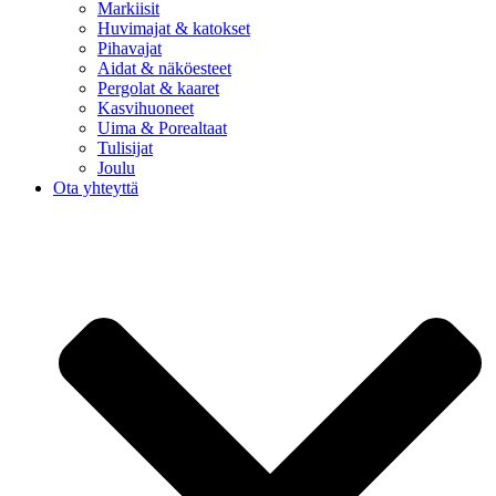
Markiisit
Huvimajat & katokset
Pihavajat
Aidat & näköesteet
Pergolat & kaaret
Kasvihuoneet
Uima & Porealtaat
Tulisijat
Joulu
Ota yhteyttä