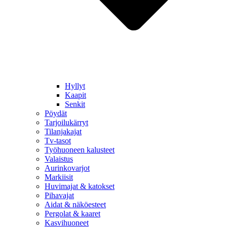
Hyllyt
Kaapit
Senkit
Pöydät
Tarjoilukärryt
Tilanjakajat
Tv-tasot
Työhuoneen kalusteet
Valaistus
Aurinkovarjot
Markiisit
Huvimajat & katokset
Pihavajat
Aidat & näköesteet
Pergolat & kaaret
Kasvihuoneet