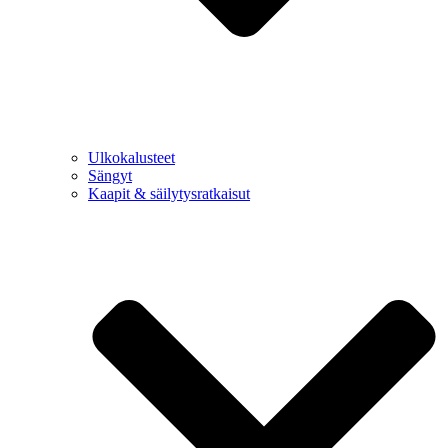
Ulkokalusteet
Sängyt
Kaapit & säilytysratkaisut