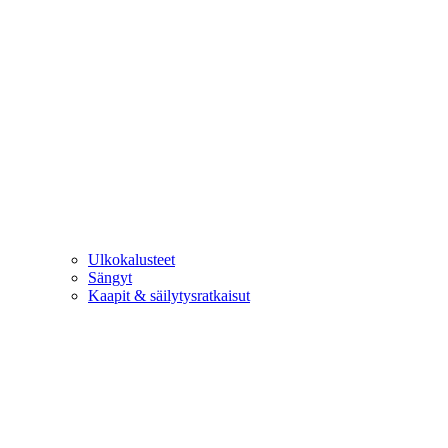
Ulkokalusteet
Sängyt
Kaapit & säilytysratkaisut