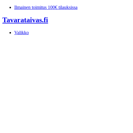
Mene
Ilmainen toimitus 100€ tilauksissa
sisältöön
Tavarataivas.fi
Valikko