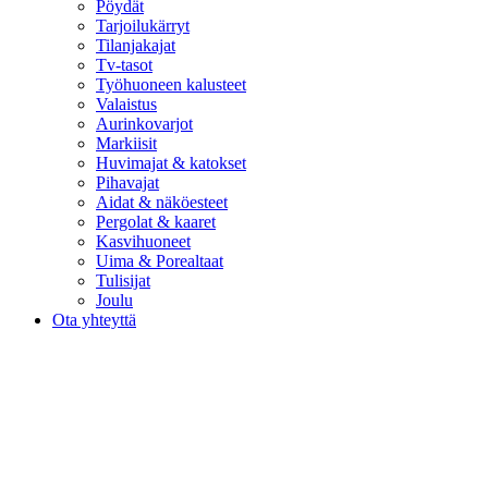
Pöydät
Tarjoilukärryt
Tilanjakajat
Tv-tasot
Työhuoneen kalusteet
Valaistus
Aurinkovarjot
Markiisit
Huvimajat & katokset
Pihavajat
Aidat & näköesteet
Pergolat & kaaret
Kasvihuoneet
Uima & Porealtaat
Tulisijat
Joulu
Ota yhteyttä