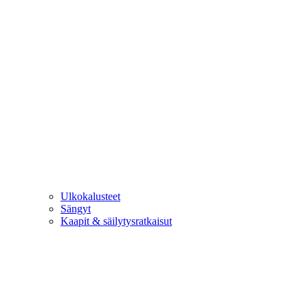
Ulkokalusteet
Sängyt
Kaapit & säilytysratkaisut