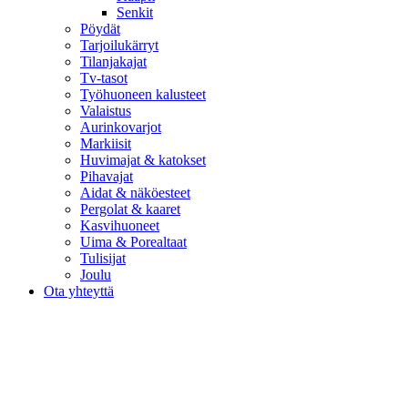
Senkit
Pöydät
Tarjoilukärryt
Tilanjakajat
Tv-tasot
Työhuoneen kalusteet
Valaistus
Aurinkovarjot
Markiisit
Huvimajat & katokset
Pihavajat
Aidat & näköesteet
Pergolat & kaaret
Kasvihuoneet
Uima & Porealtaat
Tulisijat
Joulu
Ota yhteyttä