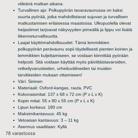
viileänä matkan aikana.
Turvallinen ajo: Polkupyörän tavaravaunussa on kaksi
suurta pyörää, jotka mahdollistavat sujuvan ja turvallisen
matkustamisen erilaisessa maastossa. Ulkopuolella olevat
heijastimet tarjoavat näkyvyyden pimeällä ja lippu voi lisätä
liikenneturvallisuutta.
Laajat käyttömahdollisuudet: Tämä lemmikkien
polkupyörän perävaunu sopii täydellisesti pienten koirien ja
lemmikkien kuljettamiseen, se voidaan kiinnittää pyörään
helposti. Sitä voidaan käyttää myös päivittäistavaroiden,
retkeilyvarusteiden, urheiluvälineiden tai muiden
tarvikkeiden mukaan ottamiseen!
Väri: Sininen
Materiaali: Oxford-kangas, rauta, PVC
Kokonaismitat: 137 x 68 x 72 cm (P x L x K)
Kopin mitat: 55 x 80 x 55 cm (P x L x K)
Lipun korkeus: 180 cm
Maksimikantavuus: 45 kg
Vetoaisan kantavuus: 3 – 11 kg
Asennus vaaditaan: Kyllä
78 varastossa