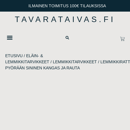
ILMAINEN TOIMITUS 100€ TILAUKSISSA
TAVARATAIVAS.FI
OTA YHTEYTTÄ
TIETOSUOJA & TOIMITUSEHDOT
ETUSIVU
/
ELÄIN- &
LEMMIKKITARVIKKEET
/
LEMMIKKITARVIKKEET
/
LEMMIKKIRAT
PYÖRÄÄN SININEN KANGAS JA RAUTA