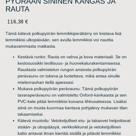
PYÖRÄÄN SININEN KANGAS JA
RAUTA
116,38
€
Tämä kätevä polkupyörän lemmikkiperäkärry on loistava lisä
lemmikkisi ulkopäivään, sen avulla lemmikkisi voi nauttia
mukavammasta matkasta.
Kestävä runko: Rauta on vahva ja kova materiaali. Se on
kestosuosikki teollisuus- ja huonekalurakentamisessa.
Raudasta valmistetun rungon ansiosta polkupyörän
perävaunu on tukeva ja luotettava, mikä antaa sinulle
mielenrauhan tiellä ajaessasi.
Mukava polkupyörän perävaunu: Tämä polkupyörän
tavaraperävaunu on valmistettu Oxford-kankaasta ja sen
PVC-kate pitää lemmikkisi kuivana tihkusateessa. Lisäksi
siinä on musta kuormaa kantava pohjalevy mukavan tilan
takaamiseksi.
Kätevä muotoilu: Vetoketjulliset etu- ja takaovet helpottavat
sisään- ja ulospääsyä, verkkoikkunat ja vetoketjullinen
katto antavat ilman kiertää sisällä ja pitävät lemmikkisi