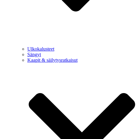
Ulkokalusteet
Sängyt
Kaapit & säilytysratkaisut