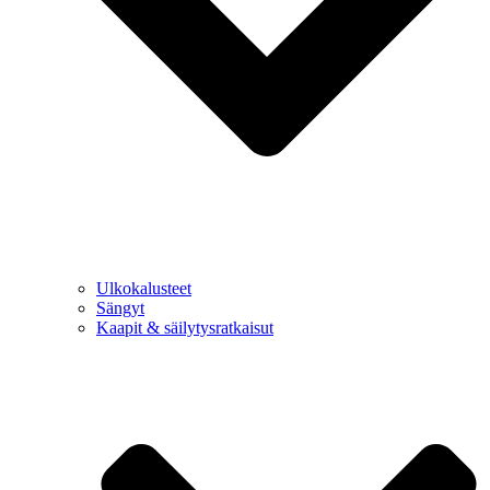
Ulkokalusteet
Sängyt
Kaapit & säilytysratkaisut