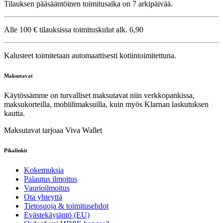
Tilauksen pääsääntöinen toimitusaika on 7 arkipäivää.
Alle 100 € tilauksissa toimituskulut alk. 6,90
Kalusteet toimitetaan automaattisesti kotiintoimitettuna.
Maksutavat
Käytössämme on turvalliset maksutavat niin verkkopankissa,
maksukorteilla, mobiilimaksuilla, kuin myös Klarnan laskutuksen
kautta.
Maksutavat tarjoaa Viva Wallet
Pikalinkit
Kokemuksia
Palautus ilmoitus
Vaurioilmoitus
Ota yhteyttä
Tietosuoja & toimitusehdot
Evästekäytäntö (EU)