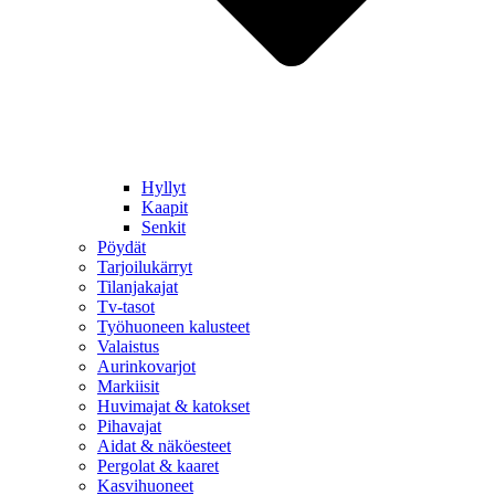
Hyllyt
Kaapit
Senkit
Pöydät
Tarjoilukärryt
Tilanjakajat
Tv-tasot
Työhuoneen kalusteet
Valaistus
Aurinkovarjot
Markiisit
Huvimajat & katokset
Pihavajat
Aidat & näköesteet
Pergolat & kaaret
Kasvihuoneet