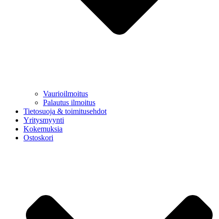
Vaurioilmoitus
Palautus ilmoitus
Tietosuoja & toimitusehdot
Yritysmyynti
Kokemuksia
Ostoskori