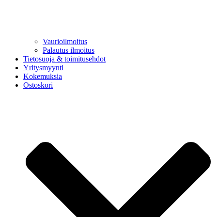
Vaurioilmoitus
Palautus ilmoitus
Tietosuoja & toimitusehdot
Yritysmyynti
Kokemuksia
Ostoskori