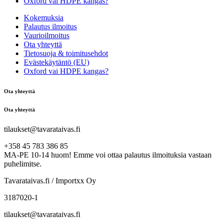
Oxford vai HDPE kangas?
Kokemuksia
Palautus ilmoitus
Vaurioilmoitus
Ota yhteyttä
Tietosuoja & toimitusehdot
Evästekäytäntö (EU)
Oxford vai HDPE kangas?
Ota yhteyttä
Ota yhteyttä
tilaukset@tavarataivas.fi
+358 45 783 386 85
MA-PE 10-14 huom! Emme voi ottaa palautus ilmoituksia vastaan
puhelimitse.
Tavarataivas.fi / Importxx Oy
3187020-1
tilaukset@tavarataivas.fi