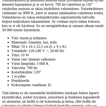
Alumiinikuoren ja lasilinssin ansiosta tämä työvalaisin tarjoaa hyvän
lämmön hajoamisen ja se on kevyt. 700 lm valotehon ja 120°
valokeilan ansiosta se takaa täydellisen valaistuksen. Valonheittimen
värilämpö on 3000 K, joten se tarjoaa optimaalista valaistusta kotiisi.
Valaisimessa on vakaa teräsputkirunko ergonomisella kahvalla
helpon kuljetuksen takaamiseksi. Se voidaan myös taittaa kokoon,
kun se ei ole käytössä. Se on energiatehokas ja samaan aikaan nautit
50 000 tunnin käyttöiästä.
Väri: musta ja keltainen
Materiaali: Alumiini, lasi, teräs
Mitat: 19 x 16 x 22,5 cm (L x S x K)
Virtalähde: 220-240 V ~, 50-60 Hz
Teho: 10 W
Valon väri: lämmin valkoinen
Värin lämpötila: 3 000 K
Valovirta: 700 lm
Katselukulma: 120°
1 m johto
Pistokkeella
Kokoonpano vaaditaan: Ei
Tätä laitetta ei ole suunniteltu henkilöiden (mukaan lukien lapset)
käytettäväksi, joiden fyysinen, sensorinen ja henkinen kapasiteetti
on alentunut, tai heillä ei ole kokemusta ja tietoa, ellei heillä ole
valvontaa tai ohjeita laitteen käytöstä henkilön toimesta, joka on