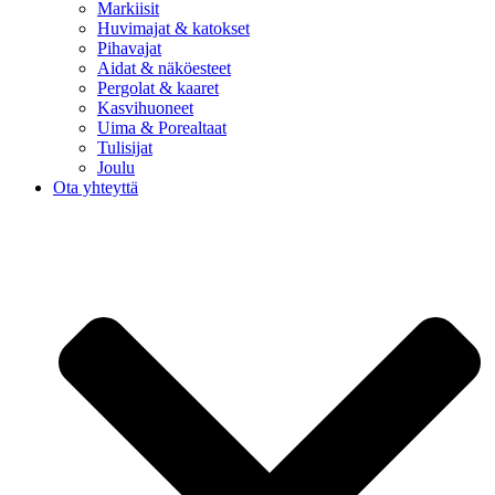
Markiisit
Huvimajat & katokset
Pihavajat
Aidat & näköesteet
Pergolat & kaaret
Kasvihuoneet
Uima & Porealtaat
Tulisijat
Joulu
Ota yhteyttä