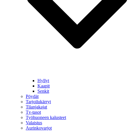
Hyllyt
Kaapit
Senkit
Pöydät
Tarjoilukärryt
Tilanjakajat
Tv-tasot
Työhuoneen kalusteet
Valaistus
Aurinkovarjot