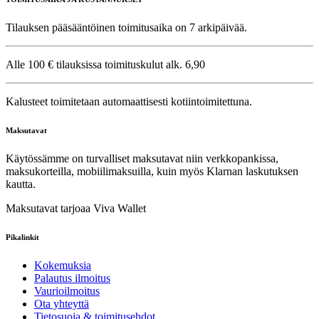
Tilauksen pääsääntöinen toimitusaika on 7 arkipäivää.
Alle 100 € tilauksissa toimituskulut alk. 6,90
Kalusteet toimitetaan automaattisesti kotiintoimitettuna.
Maksutavat
Käytössämme on turvalliset maksutavat niin verkkopankissa,
maksukorteilla, mobiilimaksuilla, kuin myös Klarnan laskutuksen
kautta.
Maksutavat tarjoaa Viva Wallet
Pikalinkit
Kokemuksia
Palautus ilmoitus
Vaurioilmoitus
Ota yhteyttä
Tietosuoja & toimitusehdot