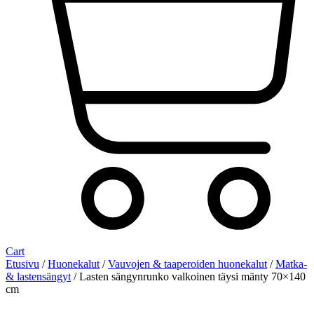
Cart
Etusivu
/
Huonekalut
/
Vauvojen & taaperoiden huonekalut
/
Matka-
& lastensängyt
/ Lasten sängynrunko valkoinen täysi mänty 70×140
cm