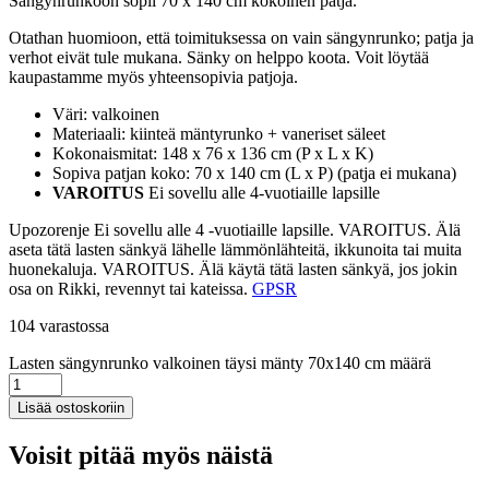
Sängynrunkoon sopii 70 x 140 cm kokoinen patja.
Otathan huomioon, että toimituksessa on vain sängynrunko; patja ja
verhot eivät tule mukana. Sänky on helppo koota. Voit löytää
kaupastamme myös yhteensopivia patjoja.
Väri: valkoinen
Materiaali: kiinteä mäntyrunko + vaneriset säleet
Kokonaismitat: 148 x 76 x 136 cm (P x L x K)
Sopiva patjan koko: 70 x 140 cm (L x P) (patja ei mukana)
VAROITUS
Ei sovellu alle 4-vuotiaille lapsille
Upozorenje Ei sovellu alle 4 -vuotiaille lapsille. VAROITUS. Älä
aseta tätä lasten sänkyä lähelle lämmönlähteitä, ikkunoita tai muita
huonekaluja. VAROITUS. Älä käytä tätä lasten sänkyä, jos jokin
osa on Rikki, revennyt tai kateissa.
GPSR
104 varastossa
Lasten sängynrunko valkoinen täysi mänty 70x140 cm määrä
Lisää ostoskoriin
Voisit pitää myös näistä