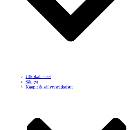
Ulkokalusteet
Sängyt
Kaapit & säilytysratkaisut