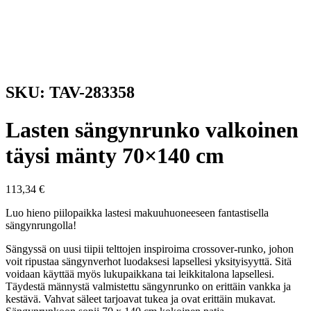
SKU: TAV-283358
Lasten sängynrunko valkoinen
täysi mänty 70×140 cm
113,34
€
Luo hieno piilopaikka lastesi makuuhuoneeseen fantastisella
sängynrungolla!
Sängyssä on uusi tiipii telttojen inspiroima crossover-runko, johon
voit ripustaa sängynverhot luodaksesi lapsellesi yksityisyyttä. Sitä
voidaan käyttää myös lukupaikkana tai leikkitalona lapsellesi.
Täydestä männystä valmistettu sängynrunko on erittäin vankka ja
kestävä. Vahvat säleet tarjoavat tukea ja ovat erittäin mukavat.