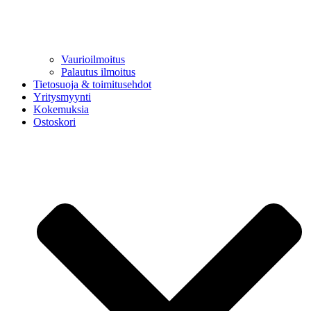
Vaurioilmoitus
Palautus ilmoitus
Tietosuoja & toimitusehdot
Yritysmyynti
Kokemuksia
Ostoskori