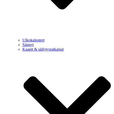
Ulkokalusteet
Sängyt
Kaapit & säilytysratkaisut