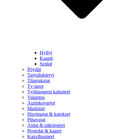
Hyllyt
Kaapit
Senkit
Pöydät
Tarjoilukärryt
Tilanjakajat
Tv-tasot
Työhuoneen kalusteet
Valaistus
Aurinkovarjot
Markiisit
Huvimajat & katokset
Pihavajat
Aidat & näköesteet
Pergolat & kaaret
Kasvihuoneet