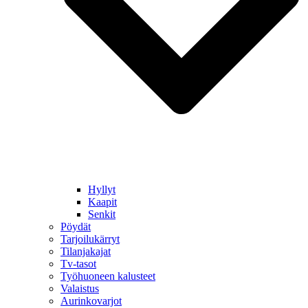
Hyllyt
Kaapit
Senkit
Pöydät
Tarjoilukärryt
Tilanjakajat
Tv-tasot
Työhuoneen kalusteet
Valaistus
Aurinkovarjot