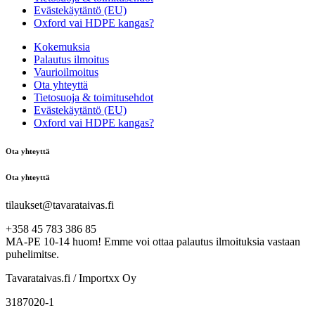
Evästekäytäntö (EU)
Oxford vai HDPE kangas?
Kokemuksia
Palautus ilmoitus
Vaurioilmoitus
Ota yhteyttä
Tietosuoja & toimitusehdot
Evästekäytäntö (EU)
Oxford vai HDPE kangas?
Ota yhteyttä
Ota yhteyttä
tilaukset@tavarataivas.fi
+358 45 783 386 85
MA-PE 10-14 huom! Emme voi ottaa palautus ilmoituksia vastaan
puhelimitse.
Tavarataivas.fi / Importxx Oy
3187020-1