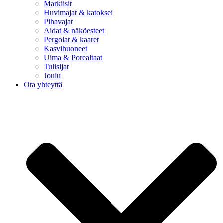
Markiisit
Huvimajat & katokset
Pihavajat
Aidat & näköesteet
Pergolat & kaaret
Kasvihuoneet
Uima & Porealtaat
Tulisijat
Joulu
Ota yhteyttä