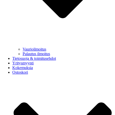
Vaurioilmoitus
Palautus ilmoitus
Tietosuoja & toimitusehdot
Yritysmyynti
Kokemuksia
Ostoskori