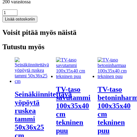
200 varastossa
Lämpöpatterin
suoja
Lisää ostoskoriin
savutammi
149x20x82
Voisit pitää myös näistä
cm
tekninen
puu
Tutustu myös
määrä
TV-taso
TV-taso
Seinäkiinnitettävä
savutammi
betoninhar
yöpöytä
100x35x40
100x35x40
ruskea
cm
cm
tammi
tekninen
tekninen
50x36x25
puu
puu
cm