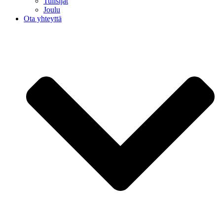
Tulisijat
Joulu
Ota yhteyttä