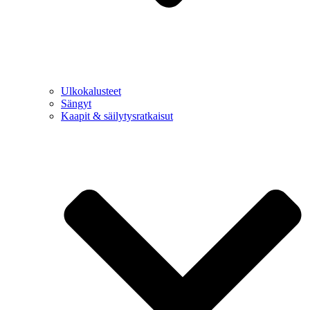
Ulkokalusteet
Sängyt
Kaapit & säilytysratkaisut