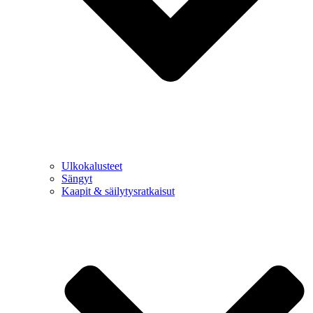
Ulkokalusteet
Sängyt
Kaapit & säilytysratkaisut