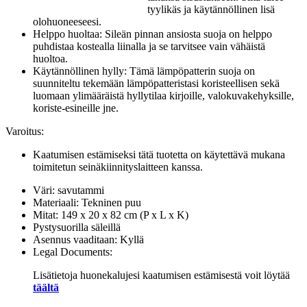
tyylikäs ja käytännöllinen lisä
olohuoneeseesi.
Helppo huoltaa: Sileän pinnan ansiosta suoja on helppo
puhdistaa kostealla liinalla ja se tarvitsee vain vähäistä
huoltoa.
Käytännöllinen hylly: Tämä lämpöpatterin suoja on
suunniteltu tekemään lämpöpatteristasi koristeellisen sekä
luomaan ylimääräistä hyllytilaa kirjoille, valokuvakehyksille,
koriste-esineille jne.
Varoitus:
Kaatumisen estämiseksi tätä tuotetta on käytettävä mukana
toimitetun seinäkiinnityslaitteen kanssa.
Väri: savutammi
Materiaali: Tekninen puu
Mitat: 149 x 20 x 82 cm (P x L x K)
Pystysuorilla säleillä
Asennus vaaditaan: Kyllä
Legal Documents:
Lisätietoja huonekalujesi kaatumisen estämisestä voit löytää
täältä