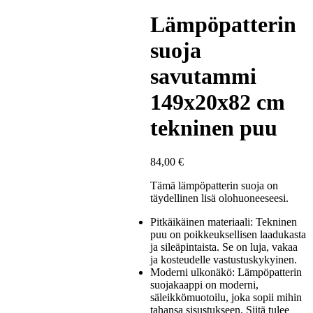
Lämpöpatterin
suoja
savutammi
149x20x82 cm
tekninen puu
84,00
€
Tämä lämpöpatterin suoja on
täydellinen lisä olohuoneeseesi.
Pitkäikäinen materiaali: Tekninen
puu on poikkeuksellisen laadukasta
ja sileäpintaista. Se on luja, vakaa
ja kosteudelle vastustuskykyinen.
Moderni ulkonäkö: Lämpöpatterin
suojakaappi on moderni,
säleikkömuotoilu, joka sopii mihin
tahansa sisustukseen. Siitä tulee