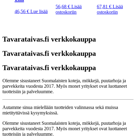
56,68
€
Lisää
67,81
€
Lisää
46,56
€
Lue lisää
ostoskoriin
ostoskoriin
Tavarataivas.fi verkkokauppa
Tavarataivas.fi verkkokauppa
Tavarataivas.fi verkkokauppa
Olemme sisustaneet Suomalaisten koteja, mökkejä, puutarhoja ja
parvekkeita vuodesta 2017. Myös monet yritykset ovat luottaneet
tuotteisiin ja palveluumme.
Autamme sinua mielellään tuotteiden valinnassa sekä muissa
mietityttävissä kysymyksissä.
Olemme sisustaneet Suomalaisten koteja, mökkejä, puutarhoja ja
parvekkeita vuodesta 2017. Myös monet yritykset ovat luottaneet
tuotteisiin ja palveluumme.