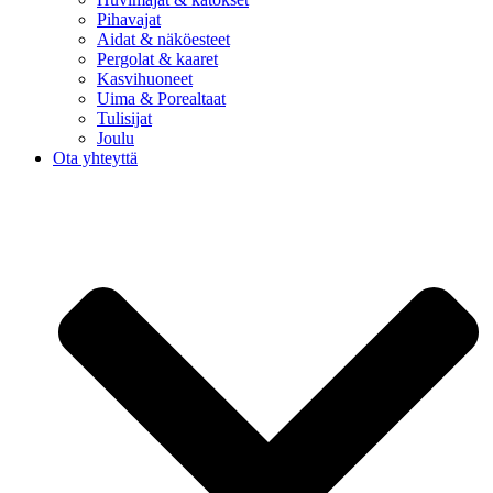
Pihavajat
Aidat & näköesteet
Pergolat & kaaret
Kasvihuoneet
Uima & Porealtaat
Tulisijat
Joulu
Ota yhteyttä