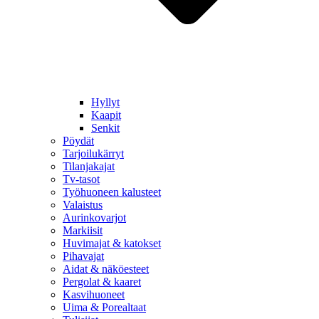
Hyllyt
Kaapit
Senkit
Pöydät
Tarjoilukärryt
Tilanjakajat
Tv-tasot
Työhuoneen kalusteet
Valaistus
Aurinkovarjot
Markiisit
Huvimajat & katokset
Pihavajat
Aidat & näköesteet
Pergolat & kaaret
Kasvihuoneet
Uima & Porealtaat