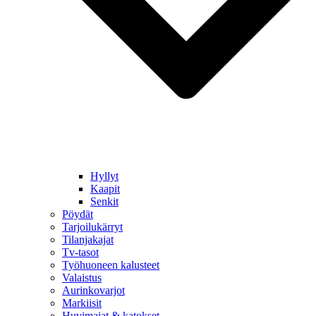
Hyllyt
Kaapit
Senkit
Pöydät
Tarjoilukärryt
Tilanjakajat
Tv-tasot
Työhuoneen kalusteet
Valaistus
Aurinkovarjot
Markiisit
Huvimajat & katokset