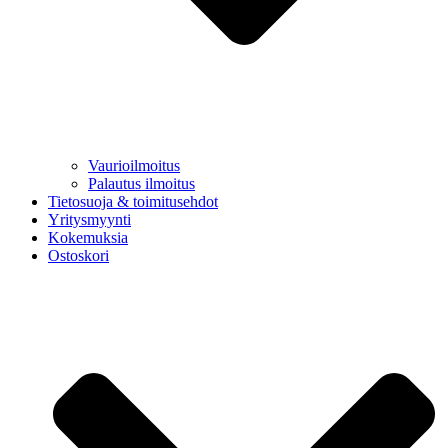
Vaurioilmoitus
Palautus ilmoitus
Tietosuoja & toimitusehdot
Yritysmyynti
Kokemuksia
Ostoskori