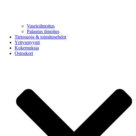
Vaurioilmoitus
Palautus ilmoitus
Tietosuoja & toimitusehdot
Yritysmyynti
Kokemuksia
Ostoskori