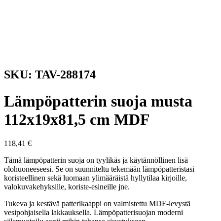
SKU: TAV-288174
Lämpöpatterin suoja musta
112x19x81,5 cm MDF
118,41
€
Tämä lämpöpatterin suoja on tyylikäs ja käytännöllinen lisä
olohuoneeseesi. Se on suunniteltu tekemään lämpöpatteristasi
koristeellinen sekä luomaan ylimääräistä hyllytilaa kirjoille,
valokuvakehyksille, koriste-esineille jne.
Tukeva ja kestävä patterikaappi on valmistettu MDF-levystä
vesipohjaisella lakkauksella. Lämpöpatterisuojan moderni