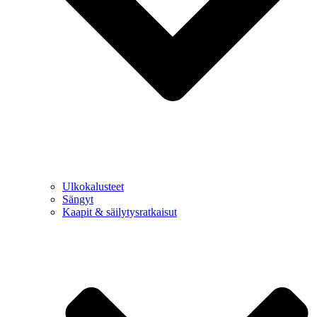
Ulkokalusteet
Sängyt
Kaapit & säilytysratkaisut