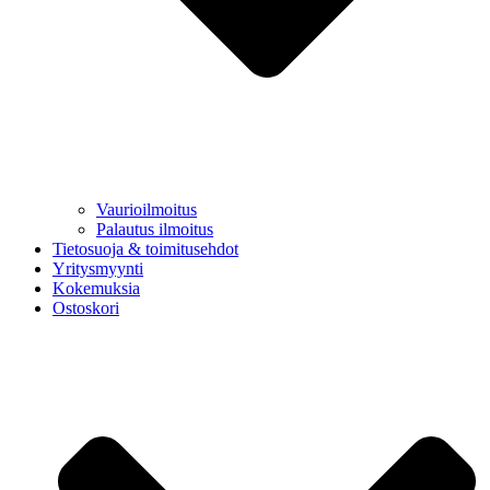
Vaurioilmoitus
Palautus ilmoitus
Tietosuoja & toimitusehdot
Yritysmyynti
Kokemuksia
Ostoskori