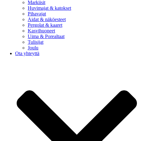
Markiisit
Huvimajat & katokset
Pihavajat
Aidat & näköesteet
Pergolat & kaaret
Kasvihuoneet
Uima & Porealtaat
Tulisijat
Joulu
Ota yhteyttä