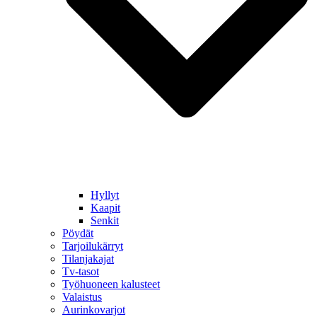
Hyllyt
Kaapit
Senkit
Pöydät
Tarjoilukärryt
Tilanjakajat
Tv-tasot
Työhuoneen kalusteet
Valaistus
Aurinkovarjot