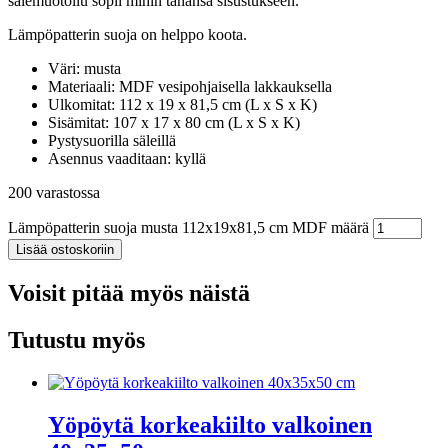
sälemuotoilu sopii mihin tahansa sisustukseen.
Lämpöpatterin suoja on helppo koota.
Väri: musta
Materiaali: MDF vesipohjaisella lakkauksella
Ulkomitat: 112 x 19 x 81,5 cm (L x S x K)
Sisämitat: 107 x 17 x 80 cm (L x S x K)
Pystysuorilla säleillä
Asennus vaaditaan: kyllä
200 varastossa
Lämpöpatterin suoja musta 112x19x81,5 cm MDF määrä
Lisää ostoskoriin
Voisit pitää myös näistä
Tutustu myös
Yöpöytä korkeakiilto valkoinen