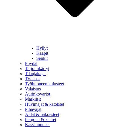
Hyllyt
Kaapit
Senkit
Pöydät
Tarjoilukärryt
Tilanjakajat
Tv-tasot
Työhuoneen kalusteet
Valaistus
Aurinkovarjot
Markiisit
Huvimajat & katokset
Pihavajat
Aidat & näköesteet
Pergolat & kaaret
Kasvihuoneet