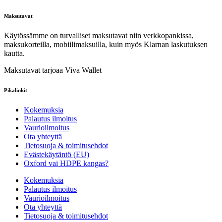
Maksutavat
Käytössämme on turvalliset maksutavat niin verkkopankissa,
maksukorteilla, mobiilimaksuilla, kuin myös Klarnan laskutuksen
kautta.
Maksutavat tarjoaa Viva Wallet
Pikalinkit
Kokemuksia
Palautus ilmoitus
Vaurioilmoitus
Ota yhteyttä
Tietosuoja & toimitusehdot
Evästekäytäntö (EU)
Oxford vai HDPE kangas?
Kokemuksia
Palautus ilmoitus
Vaurioilmoitus
Ota yhteyttä
Tietosuoja & toimitusehdot