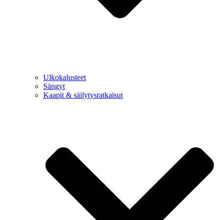
Ulkokalusteet
Sängyt
Kaapit & säilytysratkaisut