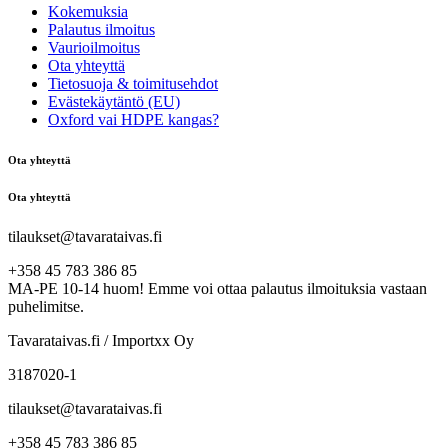
Kokemuksia
Palautus ilmoitus
Vaurioilmoitus
Ota yhteyttä
Tietosuoja & toimitusehdot
Evästekäytäntö (EU)
Oxford vai HDPE kangas?
Ota yhteyttä
Ota yhteyttä
tilaukset@tavarataivas.fi
+358 45 783 386 85
MA-PE 10-14 huom! Emme voi ottaa palautus ilmoituksia vastaan
puhelimitse.
Tavarataivas.fi / Importxx Oy
3187020-1
tilaukset@tavarataivas.fi
+358 45 783 386 85