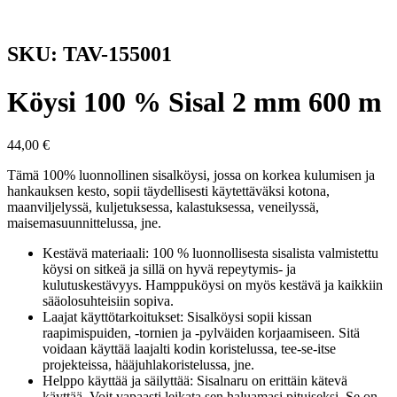
SKU: TAV-155001
Köysi 100 % Sisal 2 mm 600 m
44,00
€
Tämä 100% luonnollinen sisalköysi, jossa on korkea kulumisen ja
hankauksen kesto, sopii täydellisesti käytettäväksi kotona,
maanviljelyssä, kuljetuksessa, kalastuksessa, veneilyssä,
maisemasuunnittelussa, jne.
Kestävä materiaali: 100 % luonnollisesta sisalista valmistettu
köysi on sitkeä ja sillä on hyvä repeytymis- ja
kulutuskestävyys. Hamppuköysi on myös kestävä ja kaikkiin
sääolosuhteisiin sopiva.
Laajat käyttötarkoitukset: Sisalköysi sopii kissan
raapimispuiden, -tornien ja -pylväiden korjaamiseen. Sitä
voidaan käyttää laajalti kodin koristelussa, tee-se-itse
projekteissa, hääjuhlakoristelussa, jne.
Helppo käyttää ja säilyttää: Sisalnaru on erittäin kätevä
käyttää. Voit vapaasti leikata sen haluamasi pituiseksi. Se on