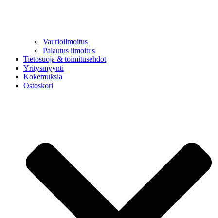
Vaurioilmoitus
Palautus ilmoitus
Tietosuoja & toimitusehdot
Yritysmyynti
Kokemuksia
Ostoskori