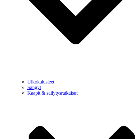
Ulkokalusteet
Sängyt
Kaapit & säilytysratkaisut