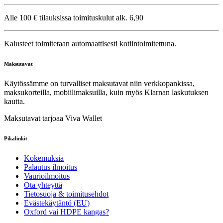
Alle 100 € tilauksissa toimituskulut alk. 6,90
Kalusteet toimitetaan automaattisesti kotiintoimitettuna.
Maksutavat
Käytössämme on turvalliset maksutavat niin verkkopankissa,
maksukorteilla, mobiilimaksuilla, kuin myös Klarnan laskutuksen
kautta.
Maksutavat tarjoaa Viva Wallet
Pikalinkit
Kokemuksia
Palautus ilmoitus
Vaurioilmoitus
Ota yhteyttä
Tietosuoja & toimitusehdot
Evästekäytäntö (EU)
Oxford vai HDPE kangas?