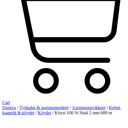
Cart
Etusivu
/
Työkalut & asennustuotteet
/
Asennustarvikkeet
/
Ketjut,
kaapelit & köydet
/
Köydet
/ Köysi 100 % Sisal 2 mm 600 m