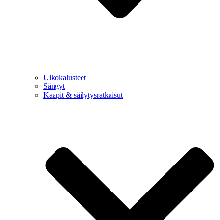
Ulkokalusteet
Sängyt
Kaapit & säilytysratkaisut