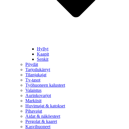
Hyllyt
Kaapit
Senkit
Pöydät
Tarjoilukärryt
Tilanjakajat
Tv-tasot
Työhuoneen kalusteet
Valaistus
Aurinkovarjot
Markiisit
Huvimajat & katokset
Pihavajat
Aidat & näköesteet
Pergolat & kaaret
Kasvihuoneet