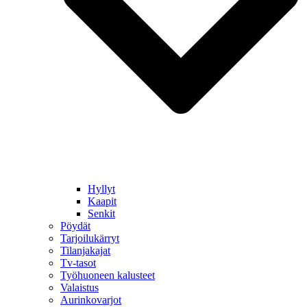
Hyllyt
Kaapit
Senkit
Pöydät
Tarjoilukärryt
Tilanjakajat
Tv-tasot
Työhuoneen kalusteet
Valaistus
Aurinkovarjot