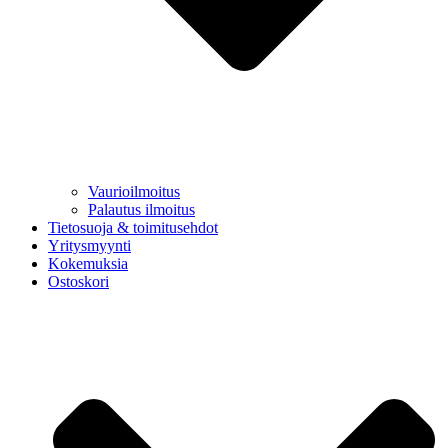
Vaurioilmoitus
Palautus ilmoitus
Tietosuoja & toimitusehdot
Yritysmyynti
Kokemuksia
Ostoskori