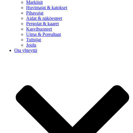
Markiisit
Huvimajat & katokset
Pihavajat
Aidat & näköesteet
Pergolat & kaaret
Kasvihuoneet
Uima & Porealtaat
Tulisijat
Joulu
Ota yhteyttä