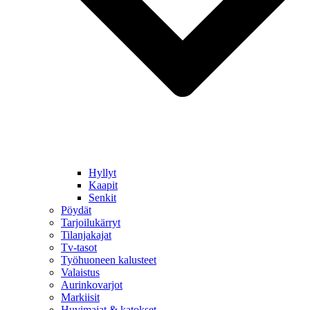
Hyllyt
Kaapit
Senkit
Pöydät
Tarjoilukärryt
Tilanjakajat
Tv-tasot
Työhuoneen kalusteet
Valaistus
Aurinkovarjot
Markiisit
Huvimajat & katokset