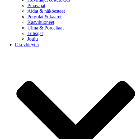
Pihavajat
Aidat & näköesteet
Pergolat & kaaret
Kasvihuoneet
Uima & Porealtaat
Tulisijat
Joulu
Ota yhteyttä