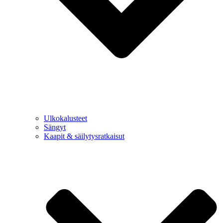
Ulkokalusteet
Sängyt
Kaapit & säilytysratkaisut