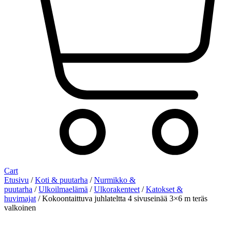
Cart
Etusivu
/
Koti & puutarha
/
Nurmikko &
puutarha
/
Ulkoilmaelämä
/
Ulkorakenteet
/
Katokset &
huvimajat
/ Kokoontaittuva juhlateltta 4 sivuseinää 3×6 m teräs
valkoinen