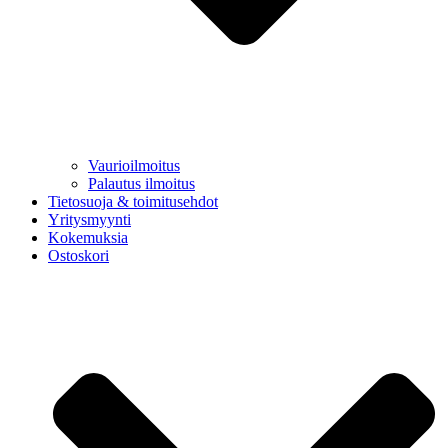
Vaurioilmoitus
Palautus ilmoitus
Tietosuoja & toimitusehdot
Yritysmyynti
Kokemuksia
Ostoskori