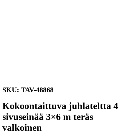
SKU: TAV-48868
Kokoontaittuva juhlateltta 4
sivuseinää 3×6 m teräs
valkoinen