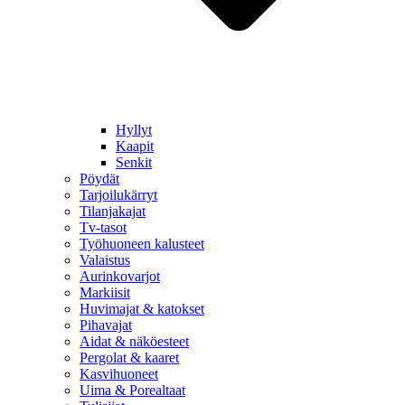
Hyllyt
Kaapit
Senkit
Pöydät
Tarjoilukärryt
Tilanjakajat
Tv-tasot
Työhuoneen kalusteet
Valaistus
Aurinkovarjot
Markiisit
Huvimajat & katokset
Pihavajat
Aidat & näköesteet
Pergolat & kaaret
Kasvihuoneet
Uima & Porealtaat