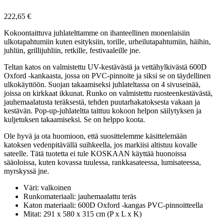
222,65
€
Kokoontaittuva juhlatelttamme on ihanteellinen monenlaisiin
ulkotapahtumiin kuten esityksiin, torille, urheilutapahtumiin, häihin,
juhliin, grillijuhliin, retkille, festivaaleille jne.
Teltan katos on valmistettu UV-kestävästä ja vettähylkivästä 600D
Oxford -kankaasta, jossa on PVC-pinnoite ja siksi se on täydellinen
ulkokäyttöön. Suojan takaamiseksi juhlateltassa on 4 sivuseinää,
joissa on kirkkaat ikkunat. Runko on valmistettu ruosteenkestävästä,
jauhemaalatusta teräksestä, tehden puutarhakatoksesta vakaan ja
kestävän. Pop-up-juhlateltta taittuu kokoon helpon säilytyksen ja
kuljetuksen takaamiseksi. Se on helppo koota.
Ole hyvä ja ota huomioon, että suosittelemme käsittelemään
katoksen vedenpitävällä suihkeella, jos markiisi altistuu kovalle
sateelle. Tätä tuotetta ei tule KOSKAAN käyttää huonoissa
sääoloissa, kuten kovassa tuulessa, rankkasateessa, lumisateessa,
myrskyssä jne.
Väri: valkoinen
Runkomateriaali: jauhemaalattu teräs
Katon materiaali: 600D Oxford -kangas PVC-pinnoitteella
Mitat: 291 x 580 x 315 cm (P x L x K)