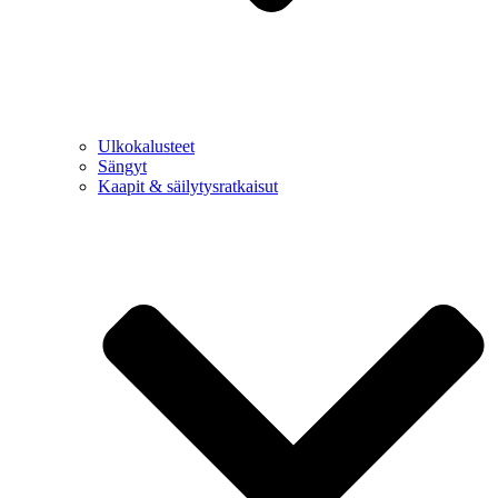
Ulkokalusteet
Sängyt
Kaapit & säilytysratkaisut