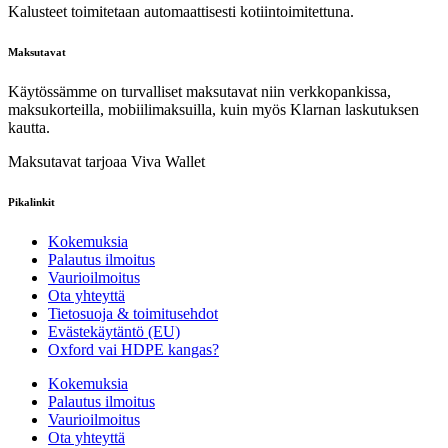
Kalusteet toimitetaan automaattisesti kotiintoimitettuna.
Maksutavat
Käytössämme on turvalliset maksutavat niin verkkopankissa,
maksukorteilla, mobiilimaksuilla, kuin myös Klarnan laskutuksen
kautta.
Maksutavat tarjoaa Viva Wallet
Pikalinkit
Kokemuksia
Palautus ilmoitus
Vaurioilmoitus
Ota yhteyttä
Tietosuoja & toimitusehdot
Evästekäytäntö (EU)
Oxford vai HDPE kangas?
Kokemuksia
Palautus ilmoitus
Vaurioilmoitus
Ota yhteyttä