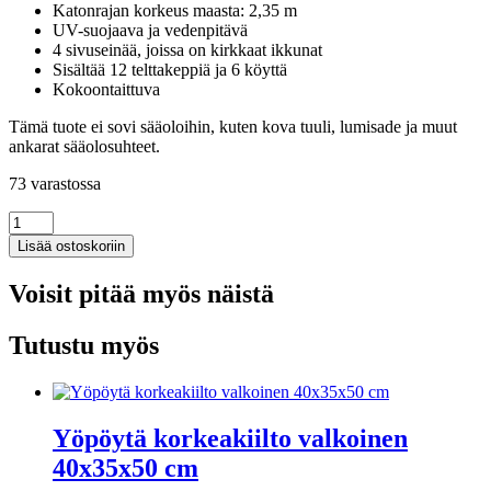
Katonrajan korkeus maasta: 2,35 m
UV-suojaava ja vedenpitävä
4 sivuseinää, joissa on kirkkaat ikkunat
Sisältää 12 telttakeppiä ja 6 köyttä
Kokoontaittuva
Tämä tuote ei sovi sääoloihin, kuten kova tuuli, lumisade ja muut
ankarat sääolosuhteet.
73 varastossa
Kokoontaittuva
juhlateltta
Lisää ostoskoriin
4
sivuseinää
Voisit pitää myös näistä
3x6
m
teräs
Tutustu myös
valkoinen
määrä
Yöpöytä korkeakiilto valkoinen
40x35x50 cm