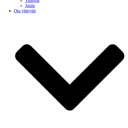
Tulisijat
Joulu
Ota yhteyttä