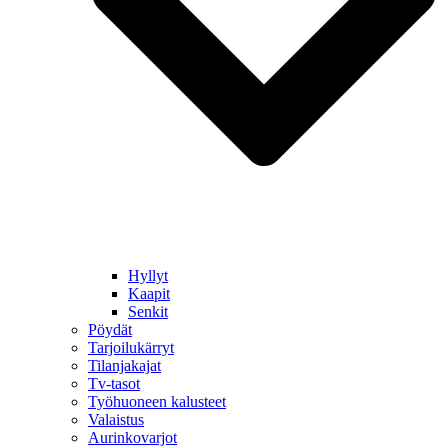
Hyllyt
Kaapit
Senkit
Pöydät
Tarjoilukärryt
Tilanjakajat
Tv-tasot
Työhuoneen kalusteet
Valaistus
Aurinkovarjot