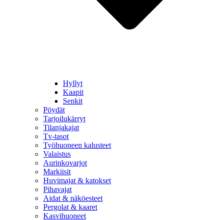
Hyllyt
Kaapit
Senkit
Pöydät
Tarjoilukärryt
Tilanjakajat
Tv-tasot
Työhuoneen kalusteet
Valaistus
Aurinkovarjot
Markiisit
Huvimajat & katokset
Pihavajat
Aidat & näköesteet
Pergolat & kaaret
Kasvihuoneet