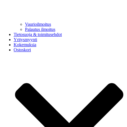
Vaurioilmoitus
Palautus ilmoitus
Tietosuoja & toimitusehdot
Yritysmyynti
Kokemuksia
Ostoskori