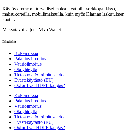
Käytössämme on turvalliset maksutavat niin verkkopankissa,
maksukorteilla, mobiilimaksuilla, kuin myös Klarnan laskutuksen
kautta.
Maksutavat tarjoaa Viva Wallet
Pikalinkit
Kokemuksia
Palautus ilmoitus
Vaurioilmoitus
Ota yhteyttä
Tietosuoja & toimitusehdot
Evästekäytäntö (EU)
Oxford vai HDPE kangas?
Kokemuksia
Palautus ilmoitus
Vaurioilmoitus
Ota yhteyttä
Tietosuoja & toimitusehdot
Evästekäytäntö (EU)
Oxford vai HDPE kangas?