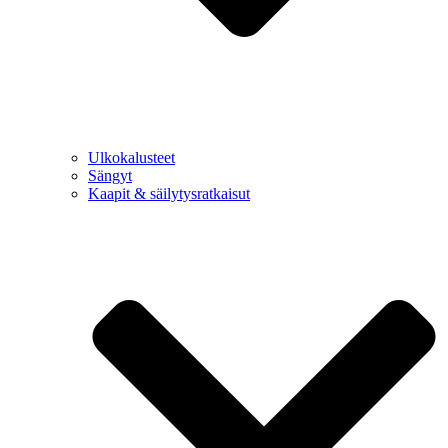
Ulkokalusteet
Sängyt
Kaapit & säilytysratkaisut