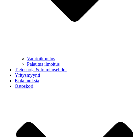
Vaurioilmoitus
Palautus ilmoitus
Tietosuoja & toimitusehdot
Yritysmyynti
Kokemuksia
Ostoskori