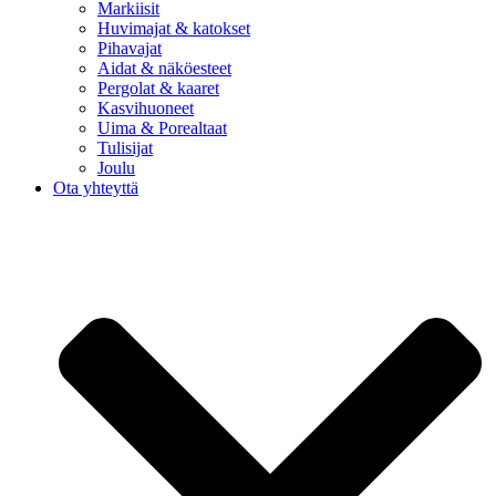
Markiisit
Huvimajat & katokset
Pihavajat
Aidat & näköesteet
Pergolat & kaaret
Kasvihuoneet
Uima & Porealtaat
Tulisijat
Joulu
Ota yhteyttä