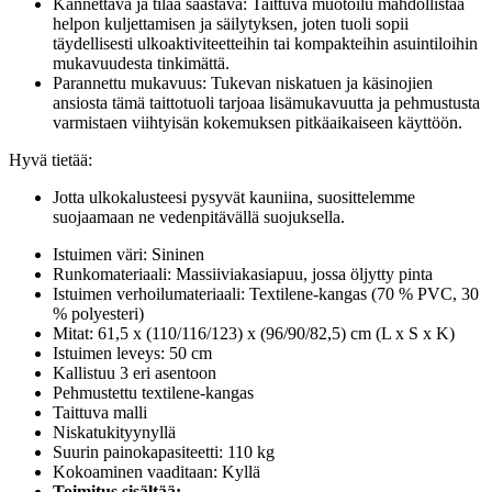
Kannettava ja tilaa säästävä: Taittuva muotoilu mahdollistaa
helpon kuljettamisen ja säilytyksen, joten tuoli sopii
täydellisesti ulkoaktiviteetteihin tai kompakteihin asuintiloihin
mukavuudesta tinkimättä.
Parannettu mukavuus: Tukevan niskatuen ja käsinojien
ansiosta tämä taittotuoli tarjoaa lisämukavuutta ja pehmustusta
varmistaen viihtyisän kokemuksen pitkäaikaiseen käyttöön.
Hyvä tietää:
Jotta ulkokalusteesi pysyvät kauniina, suosittelemme
suojaamaan ne vedenpitävällä suojuksella.
Istuimen väri: Sininen
Runkomateriaali: Massiiviakasiapuu, jossa öljytty pinta
Istuimen verhoilumateriaali: Textilene-kangas (70 % PVC, 30
% polyesteri)
Mitat: 61,5 x (110/116/123) x (96/90/82,5) cm (L x S x K)
Istuimen leveys: 50 cm
Kallistuu 3 eri asentoon
Pehmustettu textilene-kangas
Taittuva malli
Niskatukityynyllä
Suurin painokapasiteetti: 110 kg
Kokoaminen vaaditaan: Kyllä
Toimitus sisältää: