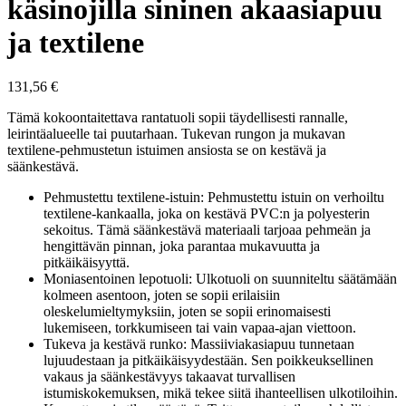
käsinojilla sininen akaasiapuu
ja textilene
131,56
€
Tämä kokoontaitettava rantatuoli sopii täydellisesti rannalle,
leirintäalueelle tai puutarhaan. Tukevan rungon ja mukavan
textilene-pehmustetun istuimen ansiosta se on kestävä ja
säänkestävä.
Pehmustettu textilene-istuin: Pehmustettu istuin on verhoiltu
textilene-kankaalla, joka on kestävä PVC:n ja polyesterin
sekoitus. Tämä säänkestävä materiaali tarjoaa pehmeän ja
hengittävän pinnan, joka parantaa mukavuutta ja
pitkäikäisyyttä.
Moniasentoinen lepotuoli: Ulkotuoli on suunniteltu säätämään
kolmeen asentoon, joten se sopii erilaisiin
oleskelumieltymyksiin, joten se sopii erinomaisesti
lukemiseen, torkkumiseen tai vain vapaa-ajan viettoon.
Tukeva ja kestävä runko: Massiiviakasiapuu tunnetaan
lujuudestaan ja pitkäikäisyydestään. Sen poikkeuksellinen
vakaus ja säänkestävyys takaavat turvallisen
istumiskokemuksen, mikä tekee siitä ihanteellisen ulkotiloihin.