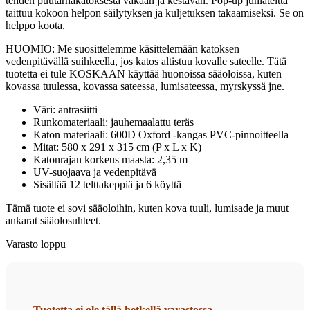
tehden puutarhakatoksesta vakaan ja kestävän. Pop-up juhlateltta
taittuu kokoon helpon säilytyksen ja kuljetuksen takaamiseksi. Se on
helppo koota.
HUOMIO: Me suosittelemme käsittelemään katoksen
vedenpitävällä suihkeella, jos katos altistuu kovalle sateelle. Tätä
tuotetta ei tule KOSKAAN käyttää huonoissa sääoloissa, kuten
kovassa tuulessa, kovassa sateessa, lumisateessa, myrskyssä jne.
Väri: antrasiitti
Runkomateriaali: jauhemaalattu teräs
Katon materiaali: 600D Oxford -kangas PVC-pinnoitteella
Mitat: 580 x 291 x 315 cm (P x L x K)
Katonrajan korkeus maasta: 2,35 m
UV-suojaava ja vedenpitävä
Sisältää 12 telttakeppiä ja 6 köyttä
Tämä tuote ei sovi sääoloihin, kuten kova tuuli, lumisade ja muut
ankarat sääolosuhteet.
Varasto loppu
Tuotetta ei ole tällä hetkellä varastossa.