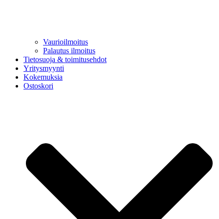
Vaurioilmoitus
Palautus ilmoitus
Tietosuoja & toimitusehdot
Yritysmyynti
Kokemuksia
Ostoskori