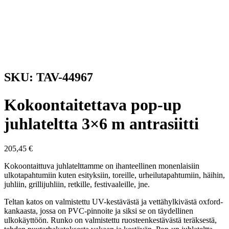
SKU: TAV-44967
Kokoontaitettava pop-up
juhlateltta 3×6 m antrasiitti
205,45
€
Kokoontaittuva juhlatelttamme on ihanteellinen monenlaisiin
ulkotapahtumiin kuten esityksiin, toreille, urheilutapahtumiin, häihin,
juhliin, grillijuhliin, retkille, festivaaleille, jne.
Teltan katos on valmistettu UV-kestävästä ja vettähylkivästä oxford-
kankaasta, jossa on PVC-pinnoite ja siksi se on täydellinen
ulkokäyttöön. Runko on valmistettu ruosteenkestävästä teräksestä,