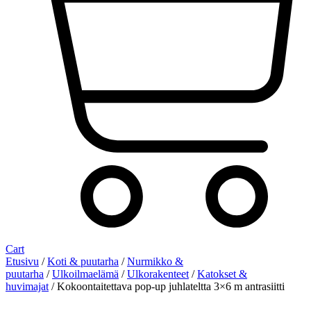
Cart
Etusivu
/
Koti & puutarha
/
Nurmikko &
puutarha
/
Ulkoilmaelämä
/
Ulkorakenteet
/
Katokset &
huvimajat
/ Kokoontaitettava pop-up juhlateltta 3×6 m antrasiitti