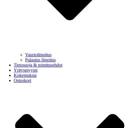
Vaurioilmoitus
Palautus ilmoitus
Tietosuoja & toimitusehdot
Yritysmyynti
Kokemuksia
Ostoskori