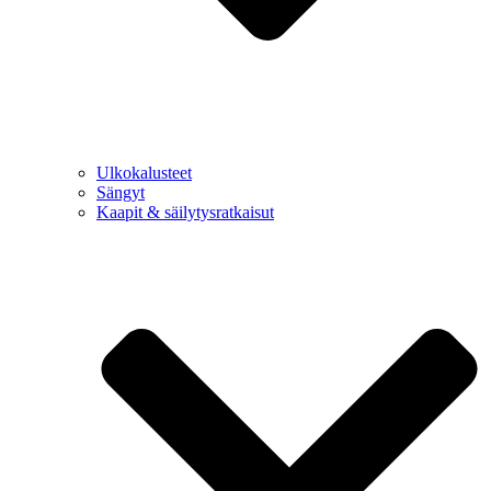
Ulkokalusteet
Sängyt
Kaapit & säilytysratkaisut