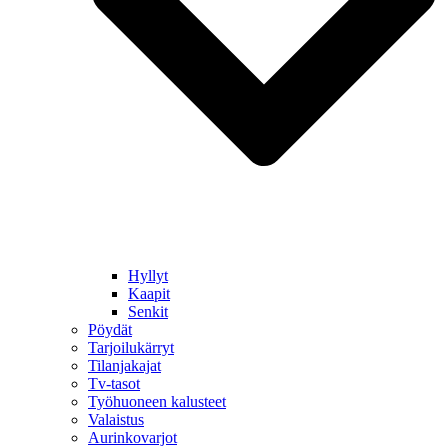
Hyllyt
Kaapit
Senkit
Pöydät
Tarjoilukärryt
Tilanjakajat
Tv-tasot
Työhuoneen kalusteet
Valaistus
Aurinkovarjot