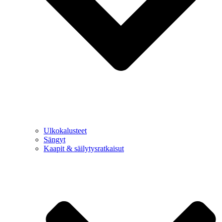
Ulkokalusteet
Sängyt
Kaapit & säilytysratkaisut