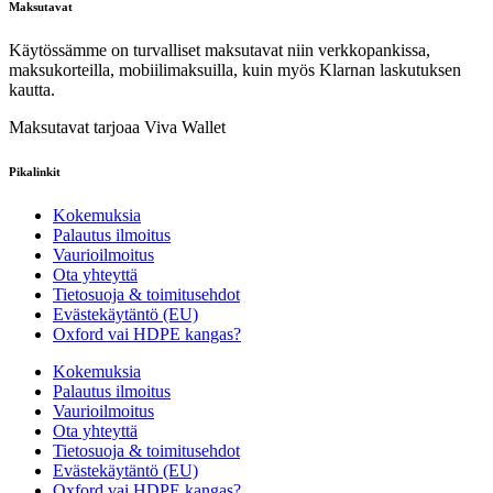
Maksutavat
Käytössämme on turvalliset maksutavat niin verkkopankissa,
maksukorteilla, mobiilimaksuilla, kuin myös Klarnan laskutuksen
kautta.
Maksutavat tarjoaa Viva Wallet
Pikalinkit
Kokemuksia
Palautus ilmoitus
Vaurioilmoitus
Ota yhteyttä
Tietosuoja & toimitusehdot
Evästekäytäntö (EU)
Oxford vai HDPE kangas?
Kokemuksia
Palautus ilmoitus
Vaurioilmoitus
Ota yhteyttä
Tietosuoja & toimitusehdot
Evästekäytäntö (EU)
Oxford vai HDPE kangas?