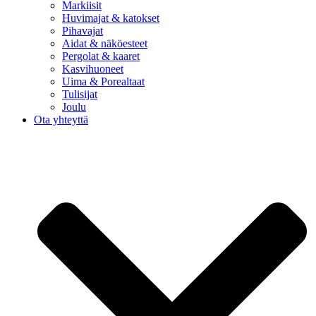
Markiisit
Huvimajat & katokset
Pihavajat
Aidat & näköesteet
Pergolat & kaaret
Kasvihuoneet
Uima & Porealtaat
Tulisijat
Joulu
Ota yhteyttä