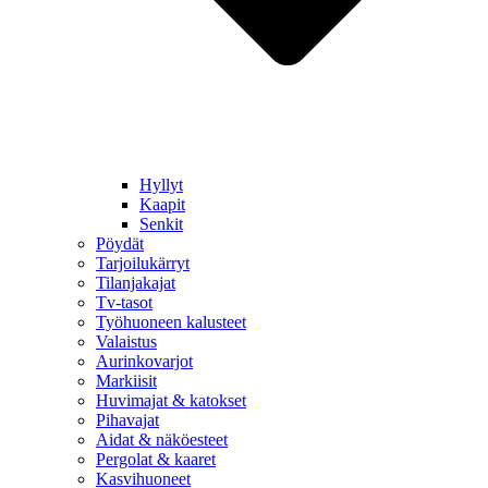
Hyllyt
Kaapit
Senkit
Pöydät
Tarjoilukärryt
Tilanjakajat
Tv-tasot
Työhuoneen kalusteet
Valaistus
Aurinkovarjot
Markiisit
Huvimajat & katokset
Pihavajat
Aidat & näköesteet
Pergolat & kaaret
Kasvihuoneet