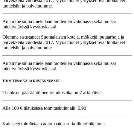
parvekkeita vuodesta 2017. Myös monet yritykset ovat luottaneet
tuotteisiin ja palveluumme.
Autamme sinua mielellään tuotteiden valinnassa sekä muissa
mietityttävissä kysymyksissä.
Olemme sisustaneet Suomalaisten koteja, mökkejä, puutarhoja ja
parvekkeita vuodesta 2017. Myös monet yritykset ovat luottaneet
tuotteisiin ja palveluumme.
Autamme sinua mielellään tuotteiden valinnassa sekä muissa
mietityttävissä kysymyksissä.
TOIMITUSAIKA JA KUSTANNUKSET
Tilauksen pääsääntöinen toimitusaika on 7 arkipäivää.
Alle 100 € tilauksissa toimituskulut alk. 6,90
Kalusteet toimitetaan automaattisesti kotiintoimitettuna.