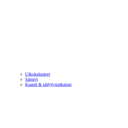
Ulkokalusteet
Sängyt
Kaapit & säilytysratkaisut