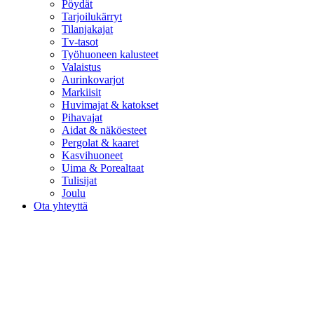
Pöydät
Tarjoilukärryt
Tilanjakajat
Tv-tasot
Työhuoneen kalusteet
Valaistus
Aurinkovarjot
Markiisit
Huvimajat & katokset
Pihavajat
Aidat & näköesteet
Pergolat & kaaret
Kasvihuoneet
Uima & Porealtaat
Tulisijat
Joulu
Ota yhteyttä