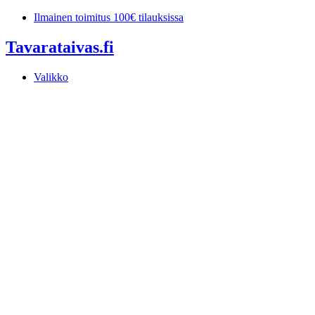
Mene
Ilmainen toimitus 100€ tilauksissa
sisältöön
Tavarataivas.fi
Valikko